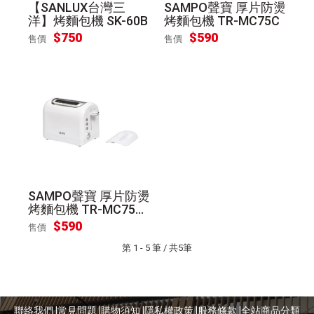
【SANLUX台灣三
SAMPO聲寶 厚片防燙
洋】烤麵包機 SK-60B
烤麵包機 TR-MC75C
$
750
$
590
售價
售價
SAMPO聲寶 厚片防燙
烤麵包機 TR-MC75C
可寄離島
$
590
售價
第 1 - 5 筆 / 共5筆
聯絡我們 |
常見問題 |
購物須知 |
隱私權政策 |
服務條款 |
全站商品分類