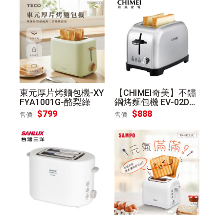
東元厚片烤麵包機-XY
【CHIMEI奇美】不鏽
FYA1001G-酪梨綠
鋼烤麵包機 EV-02D1
TK
$
799
$
888
售價
售價