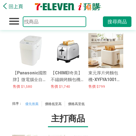
搜尋商品
【Panasonic國際
【CHIMEI奇美】
東元厚片烤麵包
牌】微電腦全自動
不鏽鋼烤麵包機
機-XYFYA1001W-
智能製麵包機 SD-
(二入組) EV-02D1
米白色
售價 $1,580
售價 $1,740
售價 $799
PD100
TK 可寄離島
排序：
優先推薦
價格低至高
價格高至低
主打商品