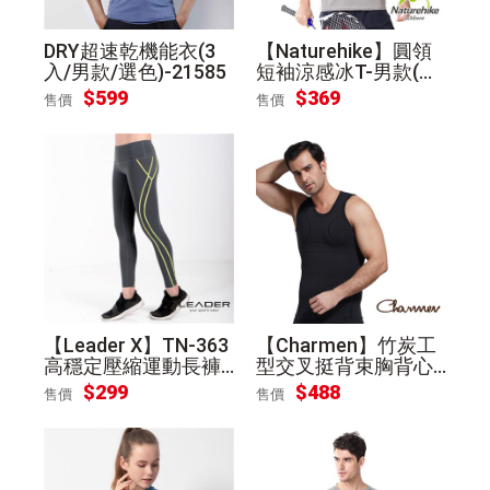
DRY超速乾機能衣(3
【Naturehike】圓領
入/男款/選色)-21585
短袖涼感冰T-男款(雅
仕灰L)
$599
$369
售價
售價
【Leader X】TN-363
【Charmen】竹炭工
高穩定壓縮運動長褲
型交叉挺背束胸背心
九分褲 女款-灰底亮綠
男性塑身衣(黑色 L)
$299
$488
售價
售價
線S