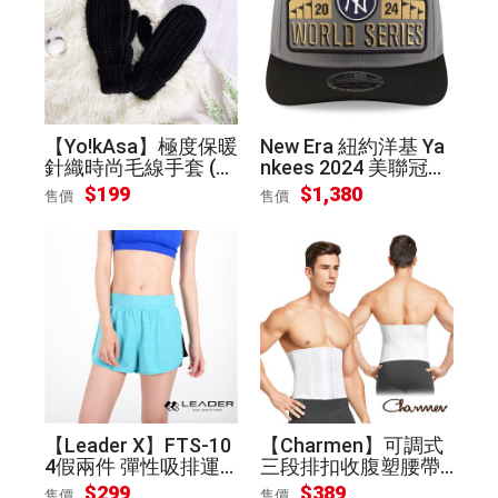
【Yo!kAsa】極度保暖
New Era 紐約洋基 Ya
針織時尚毛線手套 (黑
nkees 2024 美聯冠軍
色)
紀念帽 Judge Soto
$199
$1,380
售價
售價
【Leader X】FTS-10
【Charmen】可調式
4假兩件 彈性吸排運
三段排扣收腹塑腰帶
動短褲 女款(果綠S)
束腰套 男性塑身(白色
$299
$389
售價
售價