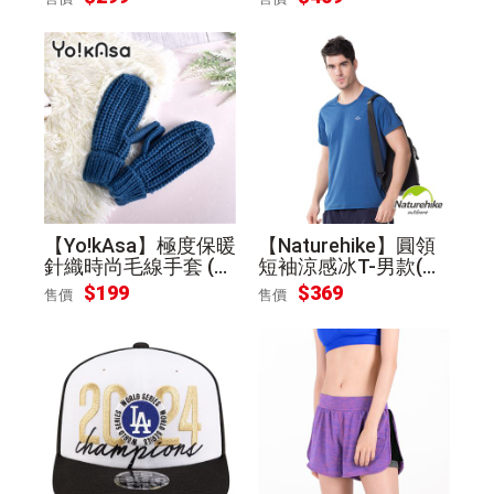
【Yo!kAsa】極度保暖
【Naturehike】圓領
針織時尚毛線手套 (藍
短袖涼感冰T-男款(深
色)
海藍XL)
$199
$369
售價
售價