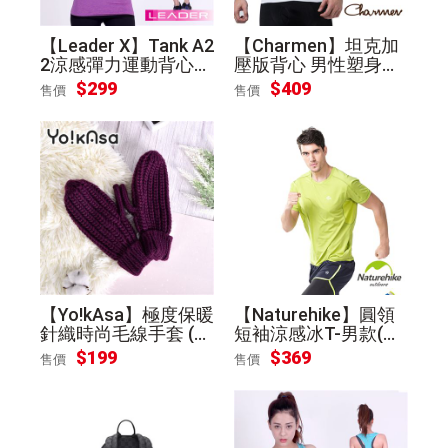
【Leader X】Tank A2
【Charmen】坦克加
2涼感彈力運動背心
壓版背心 男性塑身衣
女款(紫桃L)
(白色L)
$299
$409
售價
售價
【Yo!kAsa】極度保暖
【Naturehike】圓領
針織時尚毛線手套 (紫
短袖涼感冰T-男款(蘋
色)
果綠XXL)
$199
$369
售價
售價