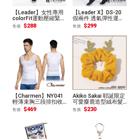
【Leader】女性專用
【Leader X】DS-20
colorFit運動壓縮緊身
假兩件 透氣彈性運動
褲(桃紅線條)S
長褲 女款(紫底桃邊S)
$288
$299
售價
售價
【Charmen】NY041
Akiko Sakai 耶誕限定
輕薄束胸三段排扣收
可愛麋鹿造型絨布髮
腹塑腰背心 男性塑身
圈 交換禮物 黃色
$469
$230
售價
售價
衣 白L