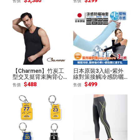
$3,380
$299
售價
售價
線M
【Charmen】竹炭工
日本原裝3入組-紫外
型交叉挺背束胸背心
線對策接觸冷感防曬
男性塑身衣(黑色 XL)
涼爽袖套(成人-指孔
$488
$499
售價
售價
款)