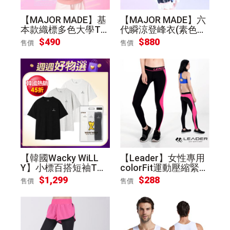
【MAJOR MADE】基
【MAJOR MADE】六
本款織標多色大學T
代瞬涼登峰衣(素色款)
(女性款/5色任選)
- 4色可選
$490
$880
售價
售價
【韓國Wacky WiLL
【Leader】女性專用
Y】小標百搭短袖T恤
colorFit運動壓縮緊身
3件組(黑白灰) [1組]
褲(桃紅拼色)S
$1,299
$288
售價
售價
[平輸]