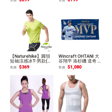
售價
售價
【Naturehike】圓領
Wincraft OHTANI 大
短袖涼感冰T-男款(蘋
谷翔平 洛杉磯 道奇 2
果綠XL)
024 MVP 紀念毛巾
$369
$1,080
售價
售價