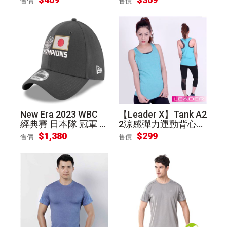
售價
售價
New Era 2023 WBC
【Leader X】Tank A2
經典賽 日本隊 冠軍 實
2涼感彈力運動背心
著 紀念帽 大谷翔平
女款(藍綠L)
$1,380
$299
售價
售價