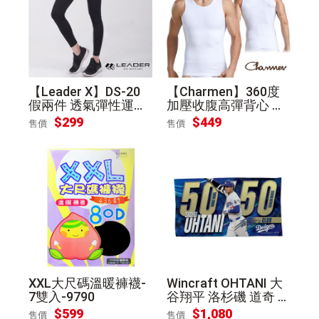
【Leader X】DS-20
【Charmen】360度
假兩件 透氣彈性運動
加壓收腹高彈背心 男
長褲 女款(桃底黑邊L)
性塑身衣(白色 M)
$299
$449
售價
售價
XXL大尺碼溫暖褲襪-
Wincraft OHTANI 大
7雙入-9790
谷翔平 洛杉磯 道奇 5
0轟 / 50盜 紀念毛巾
$599
$1,080
售價
售價