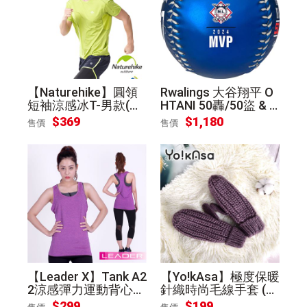
【Naturehike】圓領
Rwalings 大谷翔平 O
短袖涼感冰T-男款(蘋
HTANI 50轟/50盜 & 2
果綠L)
024 MVP 紀念球 [平
$369
$1,180
售價
售價
輸]
【Leader X】Tank A2
【Yo!kAsa】極度保暖
2涼感彈力運動背心
針織時尚毛線手套 (淺
女款(紫桃M)
紫色)
$299
$199