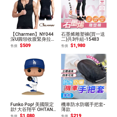
【Charmen】NY044
石墨烯雕塑褲(買一送
深U圓領收腹緊身拉鍊
二)共3件組-15483
背心 男性塑身衣(黑色
$509
$1,980
售價
售價
XL)
Funko Pop! 美國限定
機車防水防曬手把套-
款! 大谷翔平 OHTANI
薄款
道奇白 球衣 投球 公仔
$1,080
$219
售價
售價