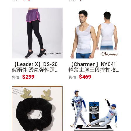
[平輸]
【Leader X】DS-20
【Charmen】NY041
假兩件 透氣彈性運動
輕薄束胸三段排扣收
長褲 女款(紫底桃邊
腹塑腰背心 男性塑身
$299
$469
售價
售價
M)
衣 白XL