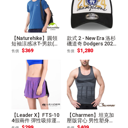
【Naturehike】圓領
款式 2 - New Era 洛杉
短袖涼感冰T-男款(深
磯道奇 Dodgers 2024
海藍XXL)
世界大賽冠軍 紀念帽
$369
$1,280
售價
售價
【Leader X】FTS-10
【Charmen】坦克加
4假兩件 彈性吸排運
壓版背心 男性塑身衣
動短褲 女款(紫桃M)
(灰色M)
$299
$409
售價
售價