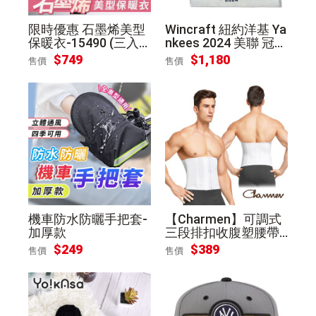
限時優惠 石墨烯美型
Wincraft 紐約洋基 Ya
保暖衣-15490 (三入
nkees 2024 美聯 冠軍
組)
紀念 雙面毛巾
$749
$1,180
售價
售價
機車防水防曬手把套-
【Charmen】可調式
加厚款
三段排扣收腹塑腰帶
束腰套 男性塑身(白色
$249
$389
售價
售價
L)