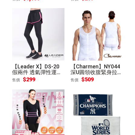
【Leader X】DS-20
【Charmen】NY044
假兩件 透氣彈性運動
深U圓領收腹緊身拉鍊
長褲 女款(黑底桃邊S)
背心 男性塑身衣(白色
$299
$509
售價
售價
M)