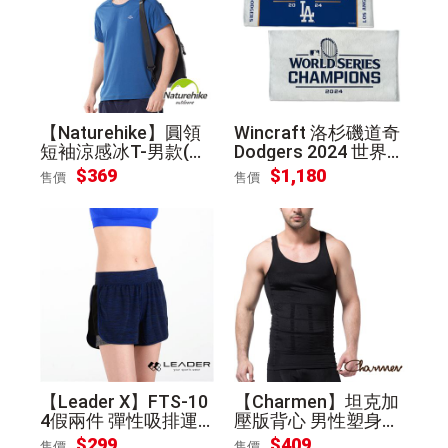
【Naturehike】圓領
Wincraft 洛杉磯道奇
短袖涼感冰T-男款(深
Dodgers 2024 世界大
海藍L)
賽 冠軍 紀念 雙面毛巾
$369
$1,180
售價
售價
【Leader X】FTS-10
【Charmen】坦克加
4假兩件 彈性吸排運
壓版背心 男性塑身衣
動短褲 女款(深藍S)
(黑色L)
$299
$409
售價
售價