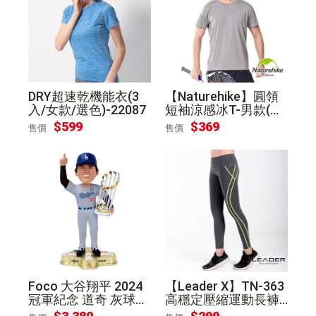
DRY超速乾機能衣(3
【Naturehike】圓領
入/女款/選色)-22087
短袖涼感冰T-男款(雅
仕灰XL)
$599
$369
售價
售價
Foco 大谷翔平 2024
【Leader X】TN-363
冠軍紀念 道奇 灰球衣
高穩定壓縮運動長褲
紀念公仔
九分褲 女款-灰底亮綠