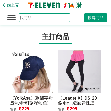
搜尋商品
主打商品
【Yo!kAsa】刺繡字母
【Leader X】DS-20
透氣棒球帽(深藍色)
假兩件 透氣彈性運動
長褲 女款(桃底黑邊S)
$229
$299
售價
售價