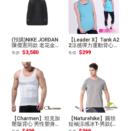
(預購)NIKE JORDAN
【Leader X】Tank A2
陳傑憲同款 老花金標
2涼感彈力運動背心
後背包FJ6784-010
女款(藍綠M)
$3,580
$299
售價
售價
[平輸]
【Charmen】坦克加
【Naturehike】圓領
壓版背心 男性塑身衣
短袖涼感冰T-男款(雅
(白色XL)
仕灰M)
$409
$369