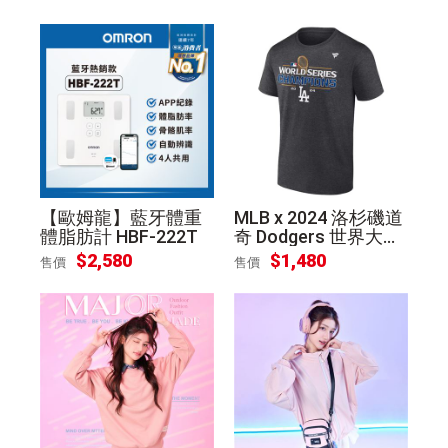
M)
【歐姆龍】藍牙體重
MLB x 2024 洛杉磯道
體脂肪計 HBF-222T
奇 Dodgers 世界大賽
冠軍 灰 T恤
$2,580
$1,480
售價
售價