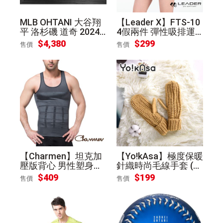
MLB OHTANI 大谷翔
【Leader X】FTS-10
平 洛杉磯 道奇 2024
4假兩件 彈性吸排運
國聯 MVP 紀念幣匾額
動短褲 女款(黑灰S)
$4,380
$299
售價
售價
【Charmen】坦克加
【Yo!kAsa】極度保暖
壓版背心 男性塑身衣
針織時尚毛線手套 (卡
(灰色L)
其色)
$409
$199
售價
售價