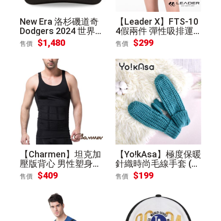
New Era 洛杉磯道奇
【Leader X】FTS-10
Dodgers 2024 世界大
4假兩件 彈性吸排運
賽冠軍 紀念帽
動短褲 女款(紫桃S)
$1,480
$299
售價
售價
【Charmen】坦克加
【Yo!kAsa】極度保暖
壓版背心 男性塑身衣
針織時尚毛線手套 (藍
(黑色XL)
綠色)
$409
$199
售價
售價