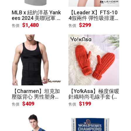
MLB x 紐約洋基 Yank
【Leader X】FTS-10
ees 2024 美聯冠軍 紀
4假兩件 彈性吸排運
念T恤 Judge Soto
動短褲 女款(果綠M)
$1,480
$299
售價
售價
【Charmen】坦克加
【Yo!kAsa】極度保暖
壓版背心 男性塑身衣
針織時尚毛線手套 (橘
(黑色M)
色)
$409
$199
售價
售價