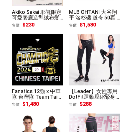
Akiko Sakai 耶誕限定
MLB OHTANI 大谷翔
可愛麋鹿造型絨布髮
平 洛杉磯 道奇 50轟 5
圈 交換禮物 黑色
0盜 人形立牌
$230
$1,580
售價
售價
Fanatics 12強 x 中華
【Leader】女性專用
隊 台灣隊 Team Taiw
DotFit運動壓縮緊身
an 冠軍 金牌 紀念 T恤
褲(黑底大點)L
$1,480
$288
售價
售價