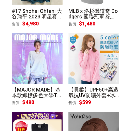
#17 Shohei Ohtani 大
MLB x 洛杉磯道奇 Do
谷翔平 2023 明星賽
dgers 國聯冠軍 紀念
美聯 Nike 球衣
T恤 OHTANI 大谷翔
$4,980
$1,480
售價
售價
平
【MAJOR MADE】基
【貝柔】UPF50+高透
本款織標多色大學T
氣抗UV防曬外套+冰
(中性款/5色任選)
涼巾2件組 - 3色可選
$490
$599
售價
售價