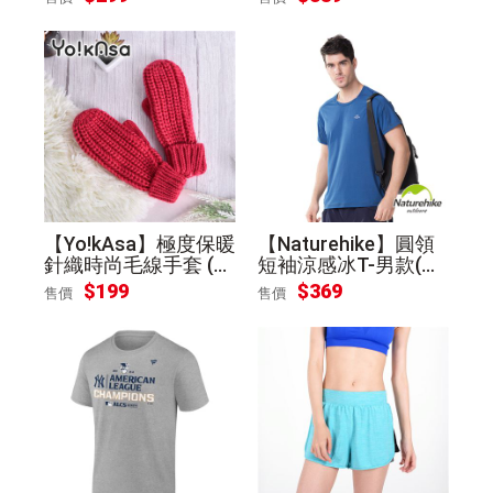
XL)
【Yo!kAsa】極度保暖
【Naturehike】圓領
針織時尚毛線手套 (粉
短袖涼感冰T-男款(深
色)
海藍M)
$199
$369
售價
售價