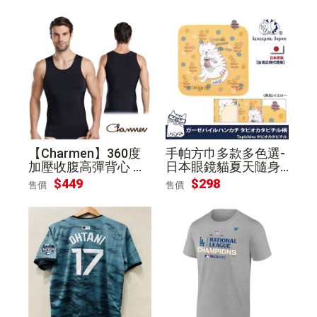
【Charmen】360度
手帕方巾多款多色選-
加壓收腹高彈背心 男
日本眼鏡貓夏天隨身
性塑身衣(黑色 L)
好夥伴-紗布絨手帕/
$449
$298
售價
售價
方巾