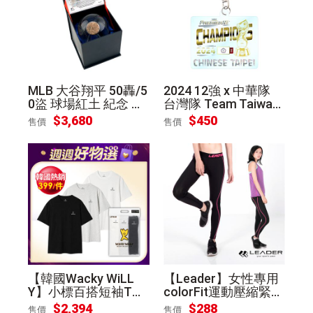
MLB 大谷翔平 50轟/5
2024 12強 x 中華隊
0盜 球場紅土 紀念 水
台灣隊 Team Taiwan
晶球
冠軍 金牌 紀念 鑰匙圈
$3,680
$450
售價
售價
【韓國Wacky WiLL
【Leader】女性專用
Y】小標百搭短袖T恤
colorFit運動壓縮緊身
3件組(黑白灰) [2組]
褲(桃紅線條)XS
$2,394
$288
售價
售價