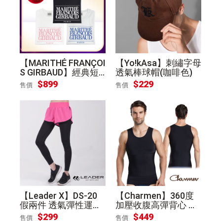
【MARITHÉ FRANÇOI
【Yo!kAsa】刺繡字母
S GIRBAUD】經典短
透氣棒球帽(咖啡色)
袖T恤 多款任選 [平輸]
$899
$229
售價
售價
【Leader X】DS-20
【Charmen】360度
假兩件 透氣彈性運動
加壓收腹高彈背心 男
長褲 女款(桃底黑邊
性塑身衣(黑色 XL)
$299
$449
售價
售價