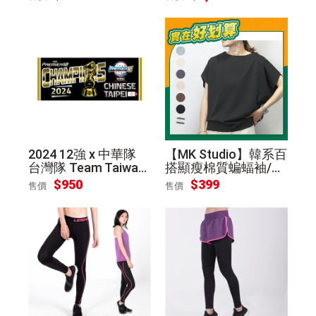
2024 12強 x 中華隊
【MK Studio】韓系百
台灣隊 Team Taiwan
搭顯瘦棉質蝙蝠袖/短
冠軍 金牌 紀念 毛巾
袖T恤 - 8款可選
$950
$399
售價
售價