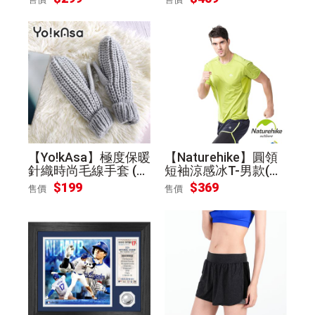
【Yo!kAsa】極度保暖
【Naturehike】圓領
針織時尚毛線手套 (灰
短袖涼感冰T-男款(蘋
色)
果綠M)
$199
$369
售價
售價