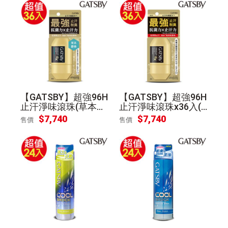
【GATSBY】超強96H
【GATSBY】超強96H
止汗淨味滾珠(草本麝
止汗淨味滾珠x36入(6
香)x36入(60ml/入)
0ml/入)
$
7,740
$
7,740
售價
售價