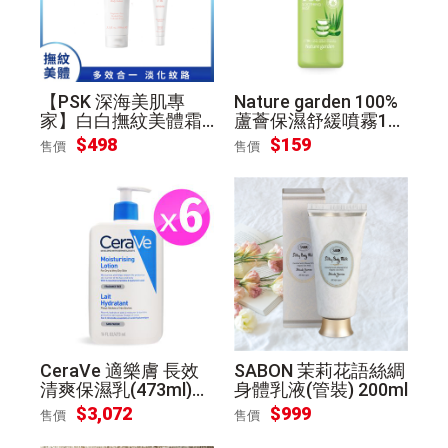
【PSK 深海美肌專
Nature garden 100%
家】白白撫紋美體霜1
蘆薈保濕舒緩噴霧150
00ml
ml/瓶
$
498
$
159
售價
售價
CeraVe 適樂膚 長效
SABON 茉莉花語絲綢
清爽保濕乳(473ml)X6
身體乳液(管裝) 200ml
團購組-國際航空版
$
3,072
$
999
售價
售價