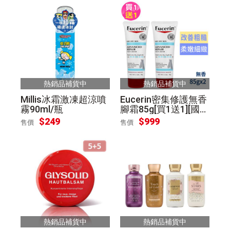
熱銷品補貨中
熱銷品補貨中
Millis冰霜激凍超涼噴
Eucerin密集修護無香
霧90ml/瓶
腳霜85g[買1送1][國際
航空版]
$
249
$
999
售價
售價
熱銷品補貨中
熱銷品補貨中