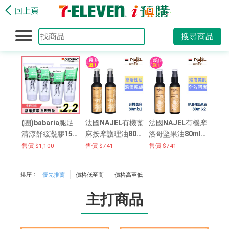
搜尋商品
(團)babaria腿足
法國NAJEL有機蓖
法國NAJEL有機摩
清涼舒緩凝膠150
麻按摩護理油80m
洛哥堅果油80ml
ml[買2送2]
l(手+頭髮+指甲
(身體+頭髮+指甲
售價 $1,100
售價 $741
售價 $741
用)[買1送1]
用)[買1送1]
排序：
優先推薦
價格低至高
價格高至低
主打商品