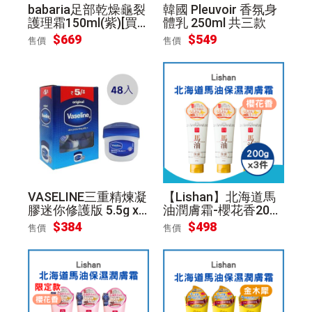
babaria足部乾燥龜裂
韓國 Pleuvoir 香氛身
護理霜150ml(紫)[買1
體乳 250ml 共三款
送1]
$
669
$
549
售價
售價
VASELINE三重精煉凝
【Lishan】北海道馬
膠迷你修護版 5.5g x 4
油潤膚霜-櫻花香200g
8顆
*3件[真品平行輸入]
$
384
$
498
售價
售價