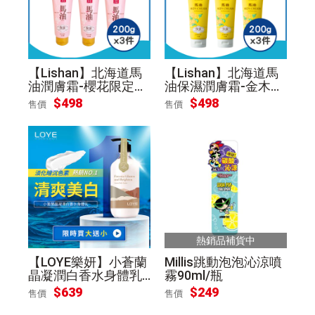
【Lishan】北海道馬
【Lishan】北海道馬
油潤膚霜-櫻花限定版
油保濕潤膚霜-金木犀
200g*3件[真品平行輸
200g*3件[真品平行輸
$
498
$
498
售價
售價
入]
入]
熱銷品補貨中
【LOYE樂妍】小蒼蘭
Millis跳動泡泡沁涼噴
晶凝潤白香水身體乳
霧90ml/瓶
買大送小(515ML+30
$
639
$
249
售價
售價
ML)