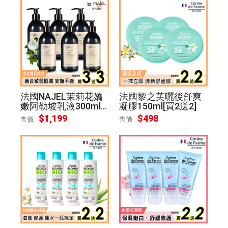
法國NAJEL茉莉花嬌
法國黎之芙曬後舒爽
嫩阿勒坡乳液300ml
凝膠150ml[買2送2]
[買3送3]
$
1,199
$
498
售價
售價