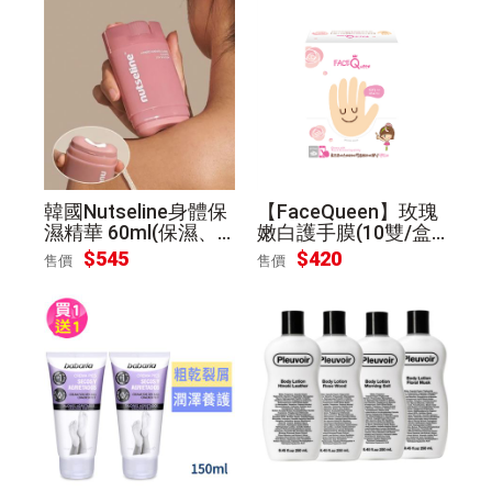
韓國Nutseline身體保
【FaceQueen】玫瑰
濕精華 60ml(保濕、
嫩白護手膜(10雙/盒)
舒緩）
[1盒組]
$
545
$
420
售價
售價