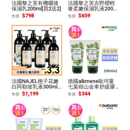
法國黎之芙有機曬後
法國黎之芙吉野櫻輕
保濕乳200ml[買2送2]
奢柔嫩保濕乳液200m
l[買2送2]
$
798
$
659
售價
售價
法國NAJEL梔子花嫩
德國alkmene歐珂蔓
白阿勒坡乳液300ml
七葉樹山金車舒緩膠1
[買3送3]
50ml[買1送1]
$
1,199
$
344
售價
售價