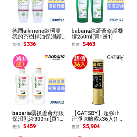
德國alkmene歐珂蔓
babaria純蘆薈修護凝
我的茶樹精油保濕護
膠250ml[買1送1]
足霜100ml[買1送1]
$
336
$
463
售價
售價
babaria曬後蘆薈舒緩
【GATSBY】超強止
保濕乳液300ml[買1送
汗淨味噴霧x36入(130
1]
g/入)
$
459
$
5,904
售價
售價