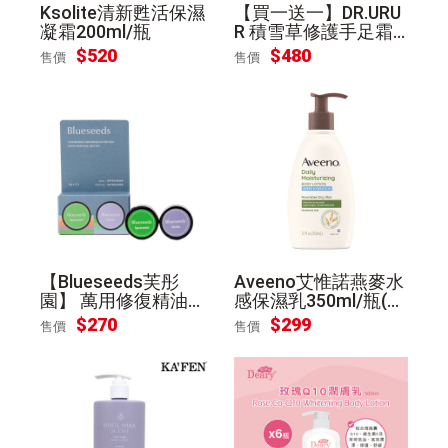
Ksolite清新甦活保濕
【買一送一】DR.URU
凝霜200ml/瓶
R 積雪草修護手足霜 1
50g
$
520
$
480
售價
售價
【Blueseeds芙彤
Aveeno艾惟諾燕麥水
園】 萬用修復精油膏
感保濕乳350ml/瓶(包
組
裝隨機出貨)
$
270
$
299
售價
售價