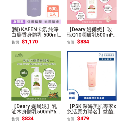
(團) KAFEN卡氛 純淨
【Deary 媞爾妮】玫
白麝香身體乳 500ml
瑰Q10潤膚乳500ml*6
[3瓶組]
瓶 (箱購)
$
1,170
$
834
售價
售價
【Deary 媞爾妮】乳
【PSK 深海美肌專家x
油木身體乳500ml*6
悠活原力聯名】益菌B
瓶 (箱購)
5修護舒緩身體乳200
$
834
$
479
售價
售價
ml