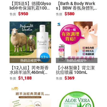
【買5送5】德國Glyso
【Bath & Body Work
lid神奇保濕乳霜100m
s】BBW 香氛身體乳
l
液236ml 任選 [平輸]
$
950
$
580
售價
售價
熱銷品補貨中
熱銷品補貨中
【12入組】芮奇斯香
【小林製藥】背立潔
水綿羊油乳460ml(宅
抗痘噴霧 100mL
配)
$
1,188
$
369
售價
售價