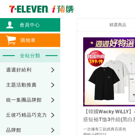
會員中心
精選商品
購物車
全站分類
週週好給利
主題活動推薦
統一集團品牌館
【韓國Wacky WiLLY
丘彼巧精品巧克力
搭短袖T恤3件組(黑白灰)
[平輸]
一次擁有三款經典百搭色
品牌館
簡約小標設計