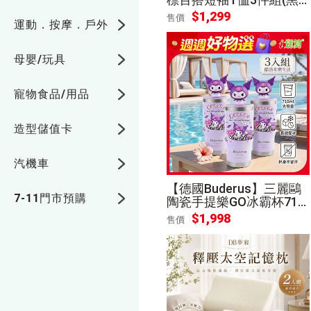
白灰) [1組][平輸]
$
1,299
售價
運動．按摩．戶外
母嬰/玩具
寵物食品/用品
造型儲值卡
汽機車
【德國Buderus】三麗鷗
7-11門市預購
陶瓷手提樂GO冰霸杯710
ml_3入組(多款可選)
$
1,998
售價