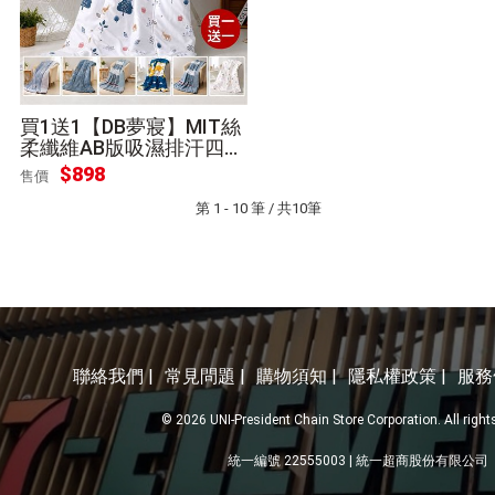
買1送1【DB夢寢】MIT絲
柔纖維AB版吸濕排汗四季
涼被
$
898
售價
第 1 - 10 筆 / 共10筆
聯絡我們 |
常見問題 |
購物須知 |
隱私權政策 |
服務
© 2026 UNI-President Chain Store Corporation. All right
統一編號 22555003 | 統一超商股份有限公司