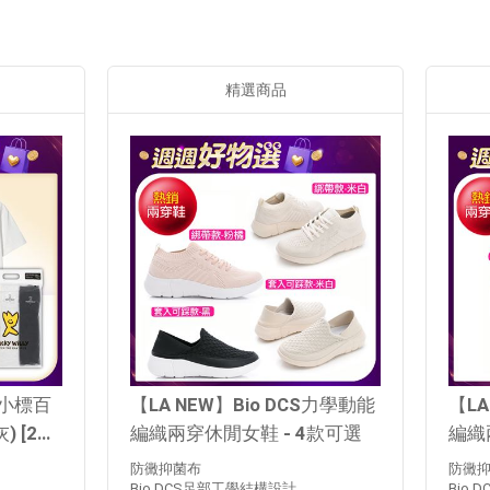
精選商品
】小標百
【LA NEW】Bio DCS力學動能
【LA
 [2組]
編織兩穿休閒女鞋 - 4款可選
編織
防黴抑菌布
防黴
Bio DCS足部工學結構設計
Bio