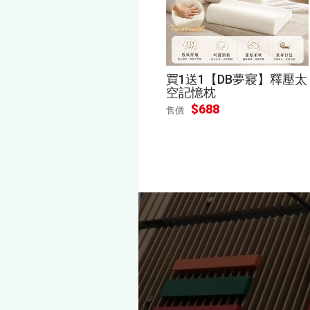
買1送1【DB夢寢】釋壓太
空記憶枕
$
688
售價