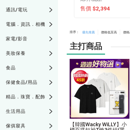
售價 $2,394
通訊/電玩
電腦．資訊．相機
排序：
優先推薦
價格低至高
價格
家電/影音
主打商品
美妝保養
食品
保健食品/用品
精品．珠寶．配飾
生活用品
【韓國Wacky WiLLY】小
傢俱寢具
標百搭短袖T恤3件組(黑