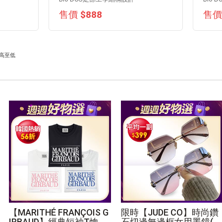
售價 $888
售價 
高至低
【MARITHÉ FRANÇOIS G
限時【JUDE CO】時尚鑽
IRBAUD】經典短袖T恤 多
石切邊無邊框女用墨鏡(附