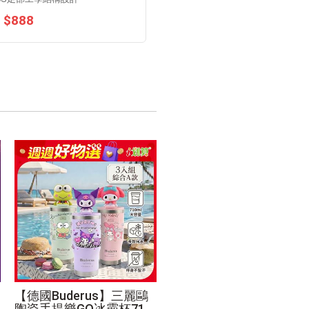
$888
【德國Buderus】三麗鷗
陶瓷手提樂GO冰霸杯710