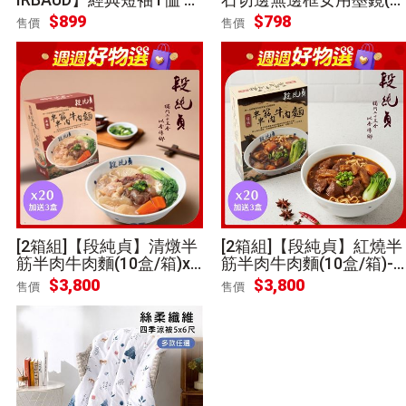
款任選 [平輸]
收納盒) [2入組]
$
899
$
798
售價
售價
[2箱組]【段純貞】清燉半
[2箱組]【段純貞】紅燒半
筋半肉牛肉麵(10盒/箱)x
筋半肉牛肉麵(10盒/箱)-
再送3盒
再送3盒
$
3,800
$
3,800
售價
售價