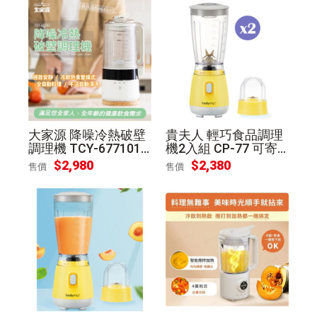
大家源 降噪冷熱破壁
貴夫人 輕巧食品調理
調理機 TCY-677101
機2入組 CP-77 可寄
可寄離島
離島
$
2,980
$
2,380
售價
售價