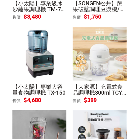
【小太陽】專業級冰
【SONGEN松井】蔬
沙蔬果調理機 TM-73
果破壁調理豆漿機/破
7
壁機/果汁機/快煮壺/
$
3,480
$
1,750
售價
售價
輔食機
【小太陽】專業大容
【大家源】充電式食
量食物調理機 TX-150
品調理機300ml TCY-
650202
$
4,680
$
399
售價
售價