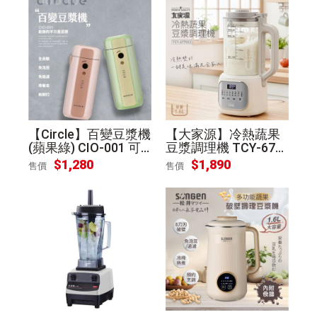
【Circle】百變豆漿機
【大家源】冷熱蔬果
(蘋果綠) CIO-001 可
豆漿調理機 TCY-677
寄離島
002 可寄離島
$
1,280
$
1,890
售價
售價