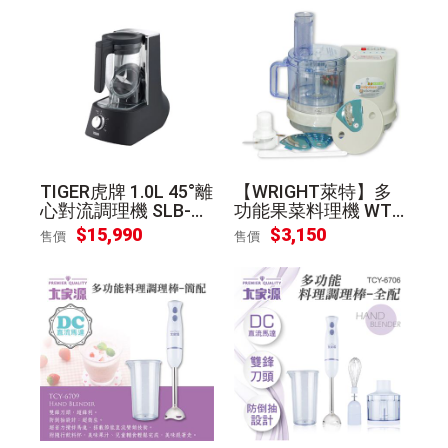
TIGER虎牌 1.0L 45°離
【WRIGHT萊特】多
心對流調理機 SLB-A1
功能果菜料理機 WT-9
0R 可寄離島
308
$
15,990
$
3,150
售價
售價