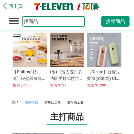
搜尋商品
【Philips飛利
(限)《富力森》多
【Circle】百變豆
浦】破壁營養冷熱
功能手持式攪拌
漿機(優雅粉) CIO-
豆漿調理機HR203
棒-四件組
001 可寄離島
售價 $2,488
售價 $799
售價 $1,280
8/30
排序：
優先推薦
價格低至高
價格高至低
主打商品