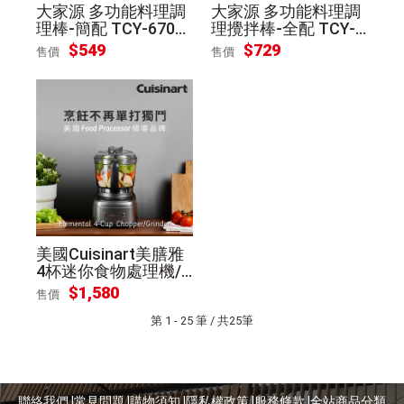
大家源 多功能料理調
大家源 多功能料理調
理棒-簡配 TCY-6709
理攪拌棒-全配 TCY-6
可寄離島
706 可寄離島
$
549
$
729
售價
售價
美國Cuisinart美膳雅
4杯迷你食物處理機/
調理機 ECH-4GMTW
$
1,580
售價
第 1 - 25 筆 / 共25筆
聯絡我們 |
常見問題 |
購物須知 |
隱私權政策 |
服務條款 |
全站商品分類