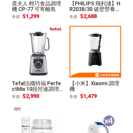
貴夫人 輕巧食品調理
【PHILIPS 飛利浦】H
機 CP-77 可寄離島
R2038/30 破壁營養冷
熱豆漿調理機
$
1,299
$
2,688
售價
售價
Tefal法國特福 Perfe
【小米】Xiaomi 調理
ctMix 10段控速調理
機
機 BL811D70
$
2,990
$
1,479
售價
售價