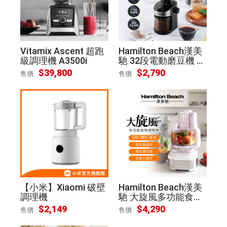
Vitamix Ascent 超跑
Hamilton Beach漢美
級調理機 A3500i
馳 32段電動磨豆機 C
G836B
$
39,800
$
2,790
售價
售價
【小米】Xiaomi 破壁
Hamilton Beach漢美
調理機
馳 大旋風多功能食物
料理機/調理機70822
$
2,149
$
4,290
售價
售價