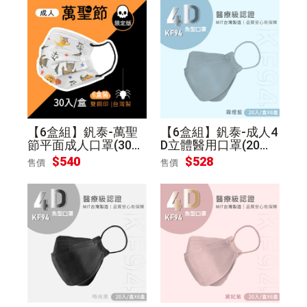
【6盒組】釩泰-萬聖
【6盒組】釩泰-成人4
節平面成人口罩(30
D立體醫用口罩(20入/
入/盒)
盒)-霧煙藍
$
540
$
528
售價
售價