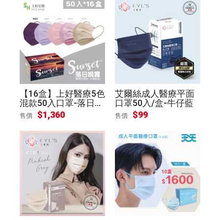
【16盒】上好醫療5色
艾爾絲成人醫療平面
混款50入口罩-落日晚
口罩50入/盒-牛仔藍
霞
$
1,360
$
99
售價
售價