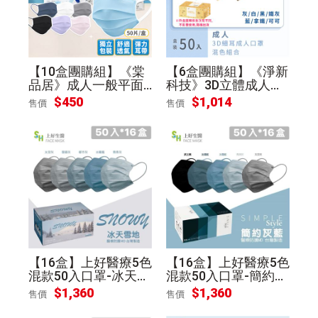
【10盒團購組】《棠
【6盒團購組】《淨新
品居》成人一般平面
科技》3D立體成人口
口罩(50入/盒)-7色可
罩(50入/盒)-混款
$
450
$
1,014
售價
售價
選
【16盒】上好醫療5色
【16盒】上好醫療5色
混款50入口罩-冰天雪
混款50入口罩-簡約灰
地
藍
$
1,360
$
1,360
售價
售價