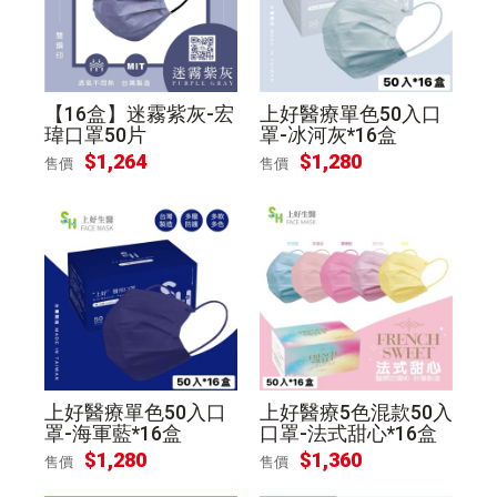
【16盒】迷霧紫灰-宏
上好醫療單色50入口
瑋口罩50片
罩-冰河灰*16盒
$
1,264
$
1,280
售價
售價
上好醫療單色50入口
上好醫療5色混款50入
罩-海軍藍*16盒
口罩-法式甜心*16盒
$
1,280
$
1,360
售價
售價