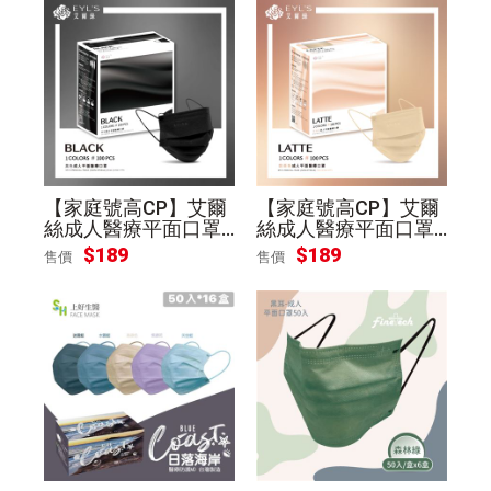
【家庭號高CP】艾爾
【家庭號高CP】艾爾
絲成人醫療平面口罩1
絲成人醫療平面口罩1
00入/盒-黑色
00入/盒-奶茶色
$
189
$
189
售價
售價