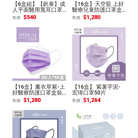
【6盒組】【釩泰】成
【16盒】天空藍 上好
人平面醫用寬耳口罩
醫療兒童防護口罩盒
(30入/盒)歡樂聖誕
裝50入
$
540
$
1,280
售價
售價
【16盒】薰衣草紫-上
【16盒】 紫薯芋泥-
好醫療防護口罩盒裝5
宏瑋口罩50片
0入
$
1,280
$
1,264
售價
售價