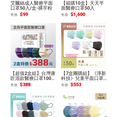
艾爾絲成人醫療平面
【箱購10盒】天天平
口罩50入/盒-裸芋粉
面醫療口罩50入
$
99
$
1,600
售價
售價
【超值2盒組】台灣康
【7盒團購組】《淨新
匠混款醫療口罩100
科技》兒童平面口罩
入/盒
(50入/盒)-隨機色
$
388
$
553
售價
售價