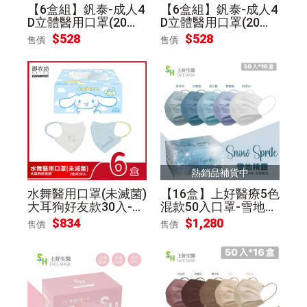
【6盒組】釩泰-成人4
【6盒組】釩泰-成人4
D立體醫用口罩(20入/
D立體醫用口罩(20入/
盒)-時尚黑
盒)-黛妃紫
$
528
$
528
售價
售價
熱銷品補貨中
水舞醫用口罩(未滅菌)
【16盒】上好醫療5色
大耳狗好友款30入-6
混款50入口罩-雪地精
盒
靈
$
834
$
1,280
售價
售價