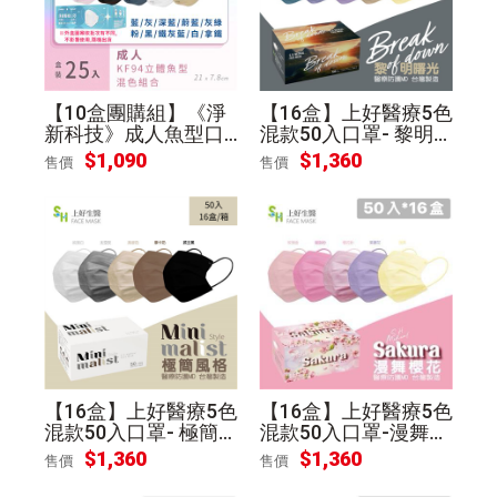
【10盒團購組】《淨
【16盒】上好醫療5色
新科技》成人魚型口
混款50入口罩- 黎明
罩(25入/盒)-混款
曙光
$
1,090
$
1,360
售價
售價
【16盒】上好醫療5色
【16盒】上好醫療5色
混款50入口罩- 極簡
混款50入口罩-漫舞櫻
風格
花
$
1,360
$
1,360
售價
售價