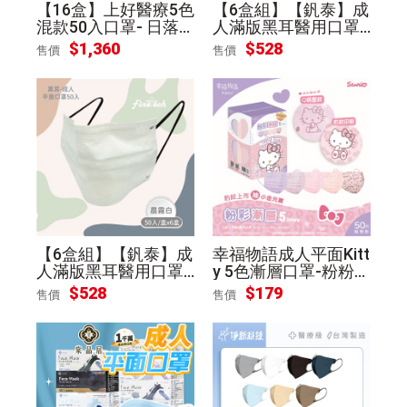
【16盒】上好醫療5色
【6盒組】【釩泰】成
混款50入口罩- 日落
人滿版黑耳醫用口罩
海岸
(50入/盒) -森林綠
$
1,360
$
528
售價
售價
【6盒組】【釩泰】成
幸福物語成人平面Kitt
人滿版黑耳醫用口罩
y 5色漸層口罩-粉粉豹
(50入/盒) -晨霧白
(50片/盒)
$
528
$
179
售價
售價