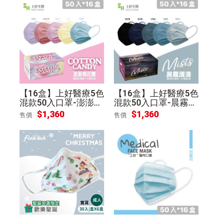
【16盒】上好醫療5色
【16盒】上好醫療5色
混款50入口罩-澎澎棉
混款50入口罩-晨霧瀰
花糖
漫
$
1,360
$
1,360
售價
售價