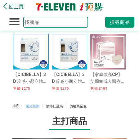
搜尋商品
【CICIBELLA】3
【CICIBELLA】3
【家庭號高CP】
D 冷感小顏立體口
D 冷感小顏立體口
艾爾絲成人醫療平
罩-米灰黑繩 30入
罩-蕾絲棕繩 30入
面口罩100入/盒-
售價 $275
售價 $275
售價 $189
[真品平行輸入]
[真品平行輸入]
藕粉色
排序：
優先推薦
價格低至高
價格高至低
主打商品