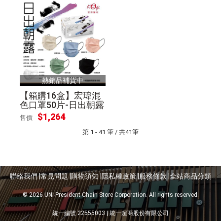
熱銷品補貨中
【箱購16盒】宏瑋混
色口罩50片-日出朝露
$
1,264
售價
第 1 - 41 筆 / 共41筆
聯絡我們 |
常見問題 |
購物須知 |
隱私權政策 |
服務條款 |
全站商品分類
© 2026 UNI-President Chain Store Corporation. All rights reserved.
統一編號 22555003 | 統一超商股份有限公司