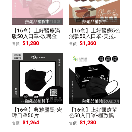
熱銷品補貨中
熱銷品補貨中
【16盒】上好醫療滿
【16盒】上好醫療5色
版50入口罩-玫瑰金
混款50入口罩-美拉德
風
$
1,280
$
1,360
售價
售價
熱銷品補貨中
熱銷品補貨中
【16盒】典雅墨黑-宏
【16盒】上好醫療單
瑋口罩50片
色50入口罩-極致黑
$
1,264
$
1,280
售價
售價