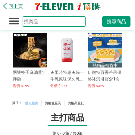
搜尋商品
熱銷品補貨中
兩雙筷子麻油薑汁
★限時特惠★統一
伊微特百香芒果優
拌麵
牛乳原味保久乳20
格冰淇淋寶盒1盒
0mlx24入/箱
售價 $199
售價 $599
售價 $329
排序：
優先推薦
價格低至高
價格高至低
主打商品
第 0 - 0 筆 / 共0筆