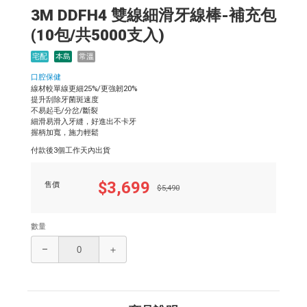
3M DDFH4 雙線細滑牙線棒-補充包
(10包/共5000支入)
宅配
本島
常溫
口腔保健
線材較單線更細25%/更強韌20%
提升刮除牙菌斑速度
不易起毛/分岔/斷裂
細滑易滑入牙縫，好進出不卡牙
握柄加寬，施力輕鬆
付款後3個工作天內出貨
$3,699
售價
$5,490
數量
–
＋