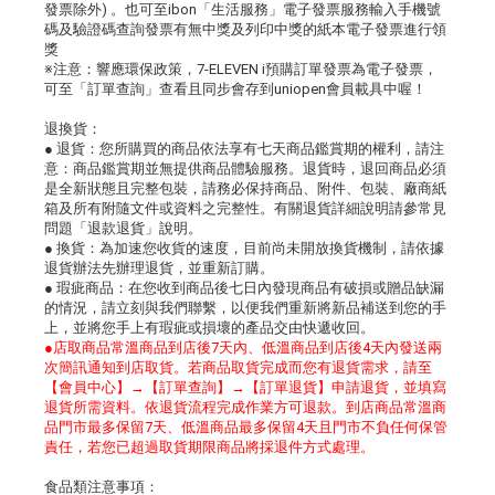
發票除外) 。也可至ibon「生活服務」電子發票服務輸入手機號
碼及驗證碼查詢發票有無中獎及列印中獎的紙本電子發票進行領
獎
※注意：響應環保政策，7-ELEVEN i預購訂單發票為電子發票，
可至「訂單查詢」查看且同步會存到uniopen會員載具中喔！
退換貨：
● 退貨：您所購買的商品依法享有七天商品鑑賞期的權利，請注
意：商品鑑賞期並無提供商品體驗服務。退貨時，退回商品必須
是全新狀態且完整包裝，請務必保持商品、附件、包裝、廠商紙
箱及所有附隨文件或資料之完整性。有關退貨詳細說明請參常見
問題「退款退貨」說明。
● 換貨：為加速您收貨的速度，目前尚未開放換貨機制，請依據
退貨辦法先辦理退貨，並重新訂購。
● 瑕疵商品：在您收到商品後七日內發現商品有破損或贈品缺漏
的情況，請立刻與我們聯繫，以便我們重新將新品補送到您的手
上，並將您手上有瑕疵或損壞的產品交由快遞收回。
●店取商品常溫商品到店後7天內、低溫商品到店後4天內發送兩
次簡訊通知到店取貨。若商品取貨完成而您有退貨需求，請至
【會員中心】→【訂單查詢】→【訂單退貨】申請退貨，並填寫
退貨所需資料。依退貨流程完成作業方可退款。到店商品常溫商
品門市最多保留7天、低溫商品最多保留4天且門市不負任何保管
責任，若您已超過取貨期限商品將採退件方式處理。
食品類注意事項：