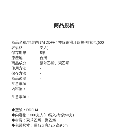
商品規格
商品名稱/包裝內
3M DDFH4 雙線細滑牙線棒-補充包(500
容規格
支入)
保存期限
5年
原產地
台灣
商品成分
聚苯乙烯、聚乙烯
使用方法
-
保存方法
-
商品來源
-
注意事項
-
內容物：
注意事項：
◆型號：DDFH4
◆內容物：500支入(10袋入/每袋50支)
◆材質：聚苯乙烯、聚乙烯
◆包裝尺寸：長12 x 寬12 x 高9 cm