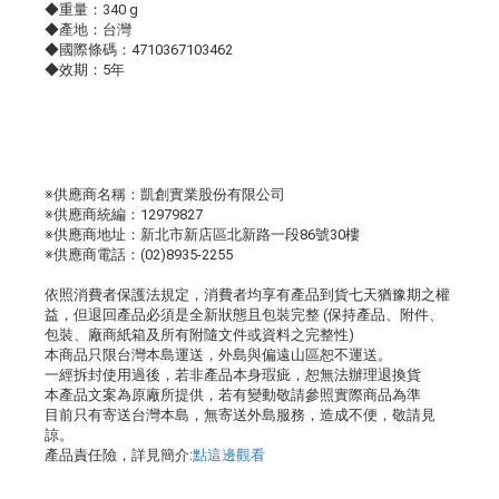
◆重量：340 g
◆產地：台灣
◆國際條碼：4710367103462
◆效期：5年
※供應商名稱：凱創實業股份有限公司
※供應商統編：12979827
※供應商地址：新北市新店區北新路一段86號30樓
※供應商電話：(02)8935-2255
依照消費者保護法規定，消費者均享有產品到貨七天猶豫期之權
益，但退回產品必須是全新狀態且包裝完整 (保持產品、附件、
包裝、廠商紙箱及所有附隨文件或資料之完整性)
本商品只限台灣本島運送，外島與偏遠山區恕不運送。
一經拆封使用過後，若非產品本身瑕疵，恕無法辦理退換貨
本產品文案為原廠所提供，若有變動敬請參照實際商品為準
目前只有寄送台灣本島，無寄送外島服務，造成不便，敬請見
諒。
產品責任險，詳見簡介:
點這邊觀看