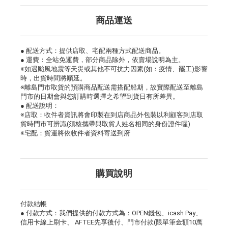
商品運送
● 配送方式：提供店取、宅配兩種方式配送商品。
● 運費：全站免運費，部分商品除外，依賣場說明為主。
※如遇颱風地震等天災或其他不可抗力因素(如：疫情、罷工)影響
時，出貨時間將順延。
※離島門市取貨的預購商品配送需搭配船期，故實際配送至離島
門市的日期會與您訂購時選擇之希望到貨日有所差異。
● 配送說明：
※店取：收件者資訊將會印製在到店商品外包裝以利顧客到店取
貨時門市可辨識(須核攜帶與取貨人姓名相同的身份證件喔)
※宅配：貨運將依收件者資料寄送到府
購買說明
付款結帳
● 付款方式：我們提供的付款方式為：OPEN錢包、icash Pay、
信用卡線上刷卡、 AFTEE先享後付、門市付款(限單筆金額10萬