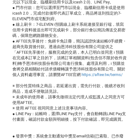
元以下以現金、臨櫃刷信用卡以及icash 2.0)、LINE Pay。
● 門市付款：您可以選擇至門市以現金、臨櫃刷信用卡或是使用
icash 2.0 ，完成付款後即代表訂單成立，商品將送到指定的7-
ELEVEN門市或宅配到府。
● 線上刷卡：7-ELEVEN i預購線上刷卡系統連接至銀行端，填寫
信用卡資料後送出即可完成刷卡，部分銀行會以簡訊傳送交易密
碼，保障您網路購物安全。
● AFTEE先享後付：免綁卡免註冊，簡訊認證快速結帳0手續費・
超商先取貨後付款。透過由恩沛科技股份有限公司提供之
「AFTEE先享後付」服務完成的交易，本人已明白並同意 i 預購
在完成本訂單之目的下，須將訂單相關資料(包含但不限於收件資
料)轉予恩沛科技股份有限公司進行搜集、處理及利用，i 預購並
會將交易相關給付請求債權轉讓予恩沛科技股份有限公司。關於
個人資料處理事宜，請瀏覽AFTEE官網
https://aftee.tw/terms/
※ 部分性質特殊之商品，若延遲出貨，需先行付款，後續才收到
商品，造成不便敬請見諒。
※ 未成年的使用者，請事先徵得法定代理人或監護人之同意方可
使用AFTEE。
※ 使用 AFTEE 視同同意上述注意事項內容。
● LINE Pay：結帳時，選擇LINE Pay支付，會自動轉跳LINE Pay支
付畫面，確認付款金額與明細後，按下付款確認，即完成購買。
● 發票中獎：系統會主動通知中獎至email信箱(已索取、已作廢