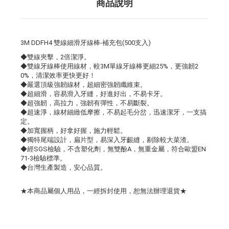
商品說明
3M DDFH4 雙線細滑牙線棒-補充包(500支入)
◆雙線夾擊，2倍潔淨。
◆雙線牙線棒使用線材，較3M單線牙線棒更細25%，更強韌2
0%，清潔效率更快更好！
◆嚴選頂級強韌線材，超細密強韌纖維束。
◆超細滑，容易滑入牙縫，好進好出，不易卡牙。
◆超強韌，高拉力，強韌有彈性，不易斷裂。
◆超速淨，線材細緻低摩擦，不易起毛分岔，迅速潔牙，一支搞
定。
◆加寬握柄，好拿好握，施力輕鬆。
◆獨特尾端設計，扁片型，易深入牙齦縫，剔除較大菜渣。
◆經SGS檢驗，不含塑化劑，無雙酚A，無重金屬，符合歐盟EN
71-3檢驗標準。
◆台灣生產製造，安心品質。
★本商品屬個人用品，一經拆封使用，恕無法辦理退貨★