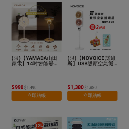
(限)【YAMADA山田
(限)【NOVOICE 諾維
家電】14吋智能變頻
斯】USB雙頭空氣循
DC扇 YDF-14WT720
環扇NOV-F20-贈好禮
$990
$1,380
$1,490
$1,880
立即結帳
立即結帳