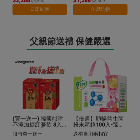
$2,288
$1,588
$3,960
$3,309
立即結帳
立即結帳
父親節送禮 保健嚴選
(買一送一) 韓國熊津
【倍適】順暢益生菌
不添加糖紅蔘飲 8入
粉末顆粒100入-臻愛
组
限定版禮盒
限時買一送一
送禮自用兩相宜