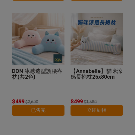
DON 冰感造型護腰靠
【Annabelle】貓咪涼
枕(共2色)
感長抱枕25x80cm
$499
$499
$2,690
$1,580
已售完
立即結帳