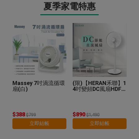
夏季家電特惠
Massey 7吋渦流循環
(限)【HERAN禾聯】1
扇(白)
4吋變頻DC風扇HDF-1
4A8N
$388
$890
$799
$1,490
立即結帳
立即結帳