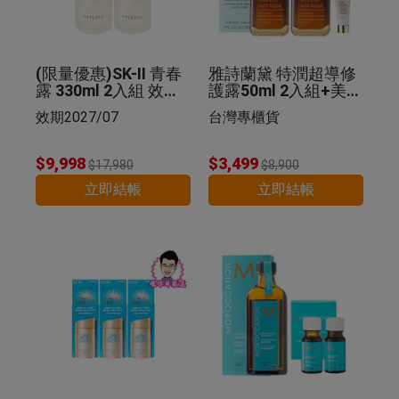
(限量優惠)SK-II 青春
雅詩蘭黛 特潤超導修
露 330ml 2入組 效期2
護露50ml 2入組+美肌
027/07
乳 5ml 公司貨
效期2027/07
台灣專櫃貨
$9,998
$3,499
$17,980
$8,900
立即結帳
立即結帳