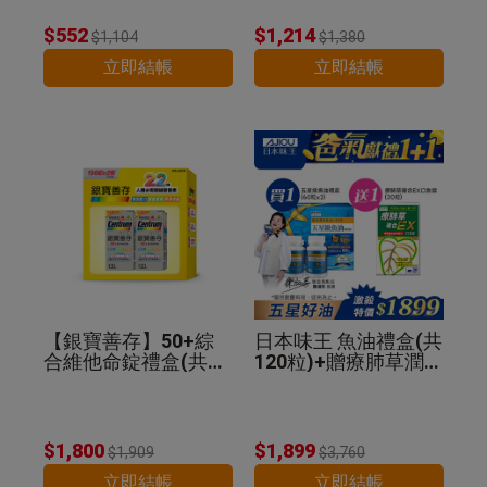
$552
$1,214
$1,104
$1,380
立即結帳
立即結帳
【銀寶善存】50+綜
日本味王 魚油禮盒(共
合維他命錠禮盒(共26
120粒)+贈療肺草潤喉
0錠)
糖30粒
$1,800
$1,899
$1,909
$3,760
立即結帳
立即結帳