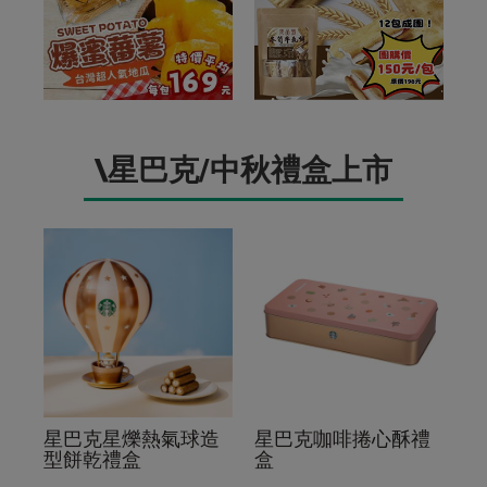
\星巴克/中秋禮盒上市
星巴克星爍熱氣球造
星巴克咖啡捲心酥禮
型餅乾禮盒
盒