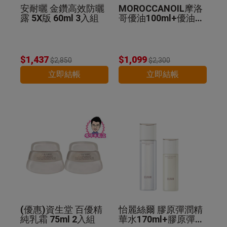
安耐曬 金鑽高效防曬
MOROCCANOIL摩洛
露 5X版 60ml 3入組
哥優油100ml+優油MI
NI組 公司貨
$1,437
$1,099
$2,850
$2,300
立即結帳
立即結帳
(優惠)資生堂 百優精
怡麗絲爾 膠原彈潤精
純乳霜 75ml 2入組
華水170ml+膠原彈潤