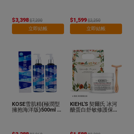
精華乳130ml 公司貨
$3,398
$1,599
$7,200
$2,250
立即結帳
立即結帳
KOSE雪肌精(極潤型
KIEHL'S 契爾氏 冰河
擁抱海洋版)500ml 2
醣蛋白舒敏修護保濕
入組 公司貨
霜(125ml)+T型臉部
推推棒