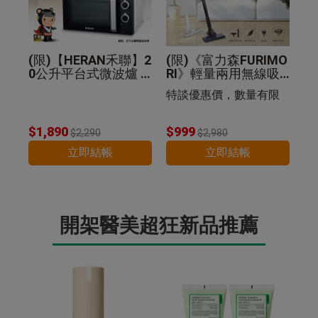
(限)【HERAN禾聯】2
(限)《富力森FURIMO
0公升平台式微波爐 2
RI》輕量兩用無線吸
0G5-HMO
塵器
特談優惠價，數量有限
$1,890
$999
$2,290
$2,980
立即結帳
立即結帳
開架醫美超狂新品推薦