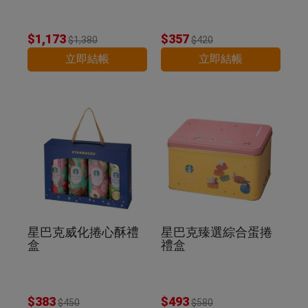
$1,173
$357
$1,380
$420
立即結帳
立即結帳
星巴克威化捲心酥禮
星巴克臻選綜合蛋捲
盒
禮盒
$383
$493
$450
$580