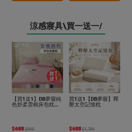
涼感寢具\買一送一/
【買1送1】DB夢寢純
買1送1【DB夢寢】釋
色舒柔雲棉床包枕套
壓太空記憶枕
組(贈品同尺寸同色)
$688
$688
$999
$1,799