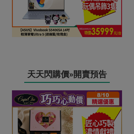
天天閃購價»開賣預告