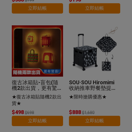
立即結帳
立即結帳
復古冰箱貼-盲包(隨
SOU·SOU Hiromimi
機2款出貨，更有驚
收納推車野餐墊提袋
喜)
組-SO-SU-U十數昆
★復古冰箱貼隨機2款出
★限時搶購優惠★
貨★
$498
$888
$698
$1,680
立即結帳
立即結帳