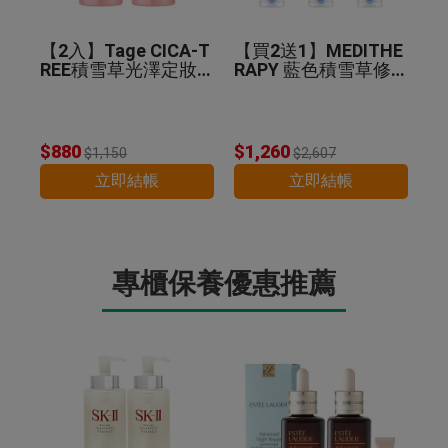
【2入】Tage CICA-T
【買2送1】MEDITHE
REE積雪草光澤定妝
RAPY 藍色積雪草修
噴霧 50ml
護乖乖霜 100ml
$880
$1,260
$1,150
$2,607
立即結帳
立即結帳
專櫃保養優惠推薦