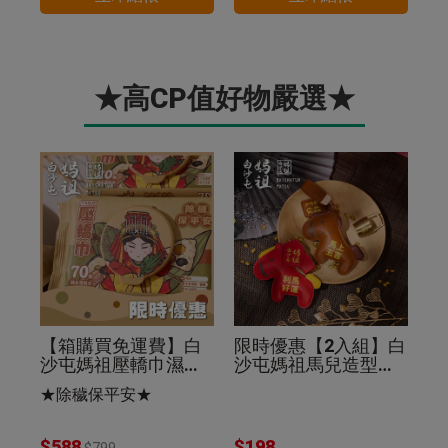
★高CP值好物嚴選★
【箱購買免運費】白
限時優惠【2入組】白
沙屯媽祖壓轎巾濕紙
沙屯媽祖馬兒造型皮
巾70抽(24入組)除穢
革鑰匙圈棕色+紅色
★除穢保平安★
保平安
$588
$198
$799