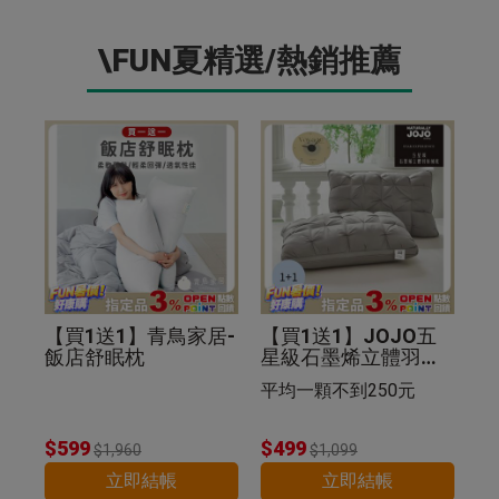
\FUN夏精選/熱銷推薦
【買1送1】青鳥家居-
【買1送1】JOJO五
飯店舒眠枕
星級石墨烯立體羽絲
絨枕(紐花枕)
平均一顆不到250元
$599
$499
$1,960
$1,099
立即結帳
立即結帳