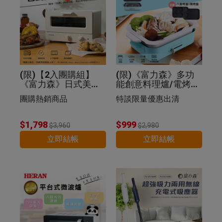
(限)【2入團購組】
(限)《富力森》多功
《富力森》日式美型1
能創意料理爐/電烤盤
2L電烤箱
(豪華五件組)
團購熱銷商品
特談限量優惠出清
$1,798
$999
$3,960
$2,980
立即結帳
立即結帳