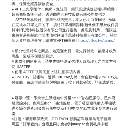
碼，保障您網路購物安全。
● AFTEE先享後付：免綁卡免註冊，簡訊認證快速結帳0手續費・
超商先取貨後付款。透過由恩沛科技股份有限公司提供之
「AFTEE先享後付」服務完成的交易，本人已明白並同意 i 預購
在完成本訂單之目的下，須將訂單相關資料(包含但不限於收件資
料)轉予恩沛科技股份有限公司進行搜集、處理及利用，i 預購並
會將交易相關給付請求債權轉讓予恩沛科技股份有限公司。關於
個人資料處理事宜，請瀏覽AFTEE官網
https://aftee.tw/terms/
※ 部分性質特殊之商品，若延遲出貨，需先行付款，後續才收到
商品，造成不便敬請見諒。
※ 未成年的使用者，請事先徵得法定代理人或監護人之同意方可
使用AFTEE。
※ 使用 AFTEE 視同同意上述注意事項內容。
● LINE Pay：結帳時，選擇LINE Pay支付，會自動轉跳LINE Pay支
付畫面，確認付款金額與明細後，按下付款確認，即完成購買。
● 發票中獎：系統會主動通知中獎至email信箱(已索取、已作廢
發票除外) 。也可至ibon「生活服務」電子發票服務輸入手機號
碼及驗證碼查詢發票有無中獎及列印中獎的紙本電子發票進行領
獎
※注意：響應環保政策，7-ELEVEN i預購訂單發票為電子發票，
可至「訂單查詢」查看且同步會存到uniopen會員載具中喔！