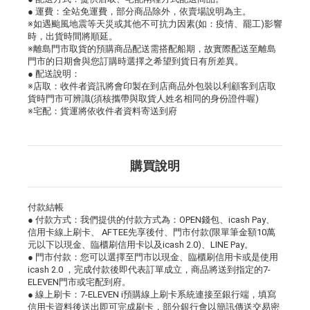
● 運費：全站免運費，部分商品除外，依賣場說明為主。
※如遇颱風地震等天災或其他不可抗力因素(如：疫情、罷工)影響
時，出貨時間將順延。
※離島門市取貨的預購商品配送需搭配船期，故實際配送至離島
門市的日期會與您訂購時選擇之希望到貨日有所差異。
● 配送說明：
※店取：收件者資訊將會印製在到店商品外包裝以利顧客到店取
貨時門市可辨識(須核攜帶與取貨人姓名相同的身份證件喔)
※宅配：貨運將依收件者資料寄送到府
購買說明
付款結帳
● 付款方式：我們提供的付款方式為：OPEN錢包、icash Pay、
信用卡線上刷卡、 AFTEE先享後付、門市付款(限單筆金額10萬
元以下以現金、臨櫃刷信用卡以及icash 2.0)、LINE Pay。
● 門市付款：您可以選擇至門市以現金、臨櫃刷信用卡或是使用
icash 2.0 ，完成付款後即代表訂單成立，商品將送到指定的7-
ELEVEN門市或宅配到府。
● 線上刷卡：7-ELEVEN i預購線上刷卡系統連接至銀行端，填寫
信用卡資料後送出即可完成刷卡，部分銀行會以簡訊傳送交易密