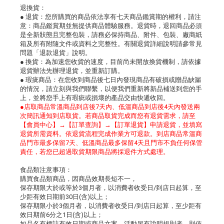
退換貨：
● 退貨：您所購買的商品依法享有七天商品鑑賞期的權利，請注
意：商品鑑賞期並無提供商品體驗服務。退貨時，退回商品必須
是全新狀態且完整包裝，請務必保持商品、附件、包裝、廠商紙
箱及所有附隨文件或資料之完整性。有關退貨詳細說明請參常見
問題「退款退貨」說明。
● 換貨：為加速您收貨的速度，目前尚未開放換貨機制，請依據
退貨辦法先辦理退貨，並重新訂購。
● 瑕疵商品：在您收到商品後七日內發現商品有破損或贈品缺漏
的情況，請立刻與我們聯繫，以便我們重新將新品補送到您的手
上，並將您手上有瑕疵或損壞的產品交由快遞收回。
●店取商品常溫商品到店後7天內、低溫商品到店後4天內發送兩
次簡訊通知到店取貨。若商品取貨完成而您有退貨需求，請至
【會員中心】→【訂單查詢】→【訂單退貨】申請退貨，並填寫
退貨所需資料。依退貨流程完成作業方可退款。到店商品常溫商
品門市最多保留7天、低溫商品最多保留4天且門市不負任何保管
責任，若您已超過取貨期限商品將採退件方式處理。
食品類注意事項：
購買食品類商品，因商品效期長短不一，
保存期限大於或等於3個月者，以消費者收受日/到店日起算，至
少距有效日期前30日(含)以上；
保存期限小於3個月者，以消費者收受日/到店日起算，至少距有
效日期前6分之1日(含)以上；
如品名有標註有效日期或商品文案、活動另有說明規則者，則依