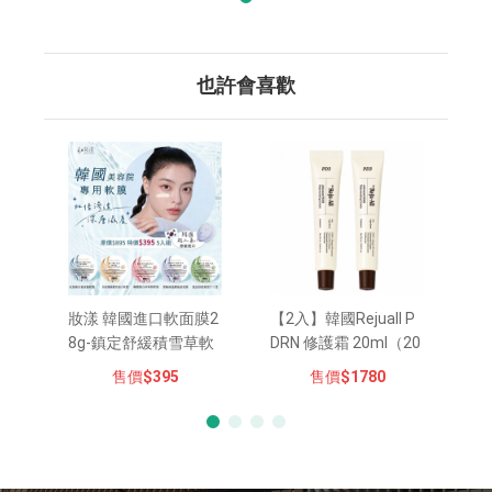
也許會喜歡
妝漾 韓國進口軟面膜2
【2入】韓國Rejuall P
8g-鎮定舒緩積雪草軟
DRN 修護霜 20ml（20
膜(5入組)
26新上市）
售價
$395
售價
$1780