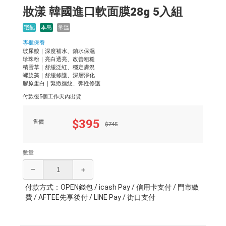
妝漾 韓國進口軟面膜28g 5入組
宅配
本島
常溫
專櫃保養
玻尿酸｜深度補水、鎖水保濕
珍珠粉｜亮白透亮、改善粗糙
積雪草｜舒緩泛紅、穩定膚況
螺旋藻｜舒緩修護、深層淨化
膠原蛋白｜緊緻撫紋、彈性修護
付款後5個工作天內出貨
$395
售價
$745
數量
–
＋
付款方式：OPEN錢包 / icash Pay / 信用卡支付 / 門市繳
費 / AFTEE先享後付 / LINE Pay / 街口支付