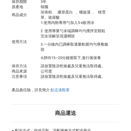
保存期限
3年
原產地
韓國
珍珠粉、 膠原蛋白 、螺旋藻 、 積雪
商品成分
草、玻尿酸
1.使用內附專用勺加入5-6飲用水
2. 使用專業勺末端調棒均勻攪拌至顆粒
完全溶解呈現濃稠狀
使用方法
3.一分鐘內已調棒取適量軟膜均勻厚敷臉
部
4.靜待15~20分鐘後取下,進行後保養
保存方法
請放置陰凉乾燥處及兒童無法取得處。
商品來源
公司貨
注意事項
請放置陰凉乾燥處及兒童無法取得處。
產品責任險，詳見簡介:
點這邊觀看
商品運送
● 配送方式：提供店取、宅配兩種方式配送商品。