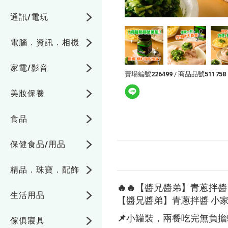
通訊/電玩
電腦．資訊．相機
家電/影音
賣場編號
226499
/ 商品品號
511758
美妝保養
食品
保健食品/用品
精品．珠寶．配飾
🔥🔥【醬兄醬弟】青蔥拌醬 
生活用品
【醬兄醬弟】青蔥拌醬 小家庭
📌小罐裝，兩餐吃完無負擔
傢俱寢具