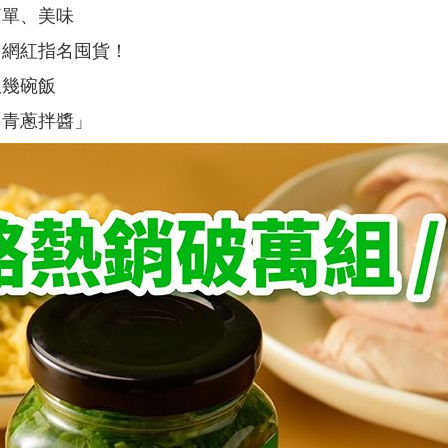
簡單、美味
、網紅指名囤貨！
扒幾碗飯
「青蔥拌醬」