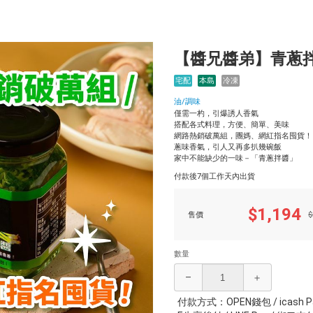
【醬兄醬弟】青蔥拌醬
宅配
本島
冷凍
油/調味
僅需一杓，引爆誘人香氣
搭配各式料理，方便、簡單、美味
網路熱銷破萬組，團媽、網紅指名囤貨！
蔥味香氣，引人又再多扒幾碗飯
家中不能缺少的一味－「青蔥拌醬」
付款後7個工作天內出貨
$1,194
售價
$
數量
–
＋
付款方式：OPEN錢包 / icash P