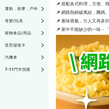
📌 搭配各式料理，方便、
運動．按摩．戶外
📌 網路熱銷破萬組，團媽
📌 蔥味香氣，引人又再多
母嬰/玩具
📌 家中不能缺少的一味－
寵物食品/用品
造型儲值卡
汽機車
7-11門市預購