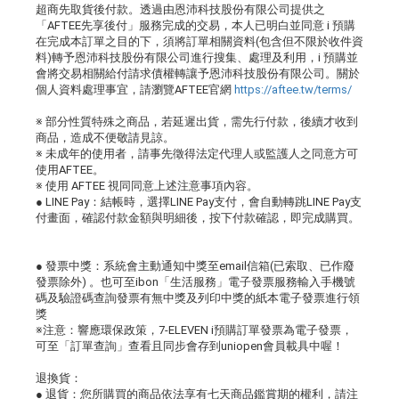
超商先取貨後付款。透過由恩沛科技股份有限公司提供之
「AFTEE先享後付」服務完成的交易，本人已明白並同意 i 預購
在完成本訂單之目的下，須將訂單相關資料(包含但不限於收件資
料)轉予恩沛科技股份有限公司進行搜集、處理及利用，i 預購並
會將交易相關給付請求債權轉讓予恩沛科技股份有限公司。關於
個人資料處理事宜，請瀏覽AFTEE官網
https://aftee.tw/terms/
※ 部分性質特殊之商品，若延遲出貨，需先行付款，後續才收到
商品，造成不便敬請見諒。
※ 未成年的使用者，請事先徵得法定代理人或監護人之同意方可
使用AFTEE。
※ 使用 AFTEE 視同同意上述注意事項內容。
● LINE Pay：結帳時，選擇LINE Pay支付，會自動轉跳LINE Pay支
付畫面，確認付款金額與明細後，按下付款確認，即完成購買。
● 發票中獎：系統會主動通知中獎至email信箱(已索取、已作廢
發票除外) 。也可至ibon「生活服務」電子發票服務輸入手機號
碼及驗證碼查詢發票有無中獎及列印中獎的紙本電子發票進行領
獎
※注意：響應環保政策，7-ELEVEN i預購訂單發票為電子發票，
可至「訂單查詢」查看且同步會存到uniopen會員載具中喔！
退換貨：
● 退貨：您所購買的商品依法享有七天商品鑑賞期的權利，請注