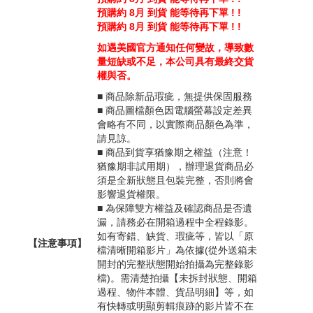
預購約 8月 到貨 能等待再下單 ! !
預購約 8月 到貨 能等待再下單 ! !
如遇美國官方通知任何變故，導致數
量短缺或不足，本公司具有最終交貨
權與否。
■ 商品除新品瑕疵，無提供保固服務
■ 商品圖檔顏色因電腦螢幕設定差異
會略有不同，以實際商品顏色為準，
請見諒。
■ 商品到貨享猶豫期之權益（注意！
猶豫期非試用期），辦理退貨商品必
須是全新狀態且包裝完整，否則將會
影響退貨權限。
■ 為保障雙方權益及確認商品是否遺
漏，請務必在開箱過程中全程錄影。
如有寄錯、缺貨、瑕疵等，皆以「原
【注意事項】
檔清晰開箱影片」為依據(從外送箱未
開封的完整狀態開始拍攝為完整錄影
檔)。需清楚拍攝【未拆封狀態、開箱
過程、物件本體、貨品明細】等，如
有快轉或明顯剪輯痕跡的影片皆不在