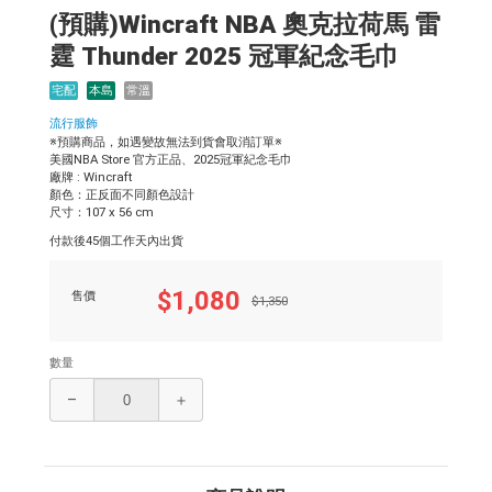
(預購)Wincraft NBA 奧克拉荷馬 雷
霆 Thunder 2025 冠軍紀念毛巾
宅配
本島
常溫
流行服飾
※預購商品，如遇變故無法到貨會取消訂單※
美國NBA Store 官方正品、2025冠軍紀念毛巾
廠牌 : Wincraft
顏色：正反面不同顏色設計
尺寸：107 x 56 cm
付款後45個工作天內出貨
$1,080
售價
$1,350
數量
–
＋