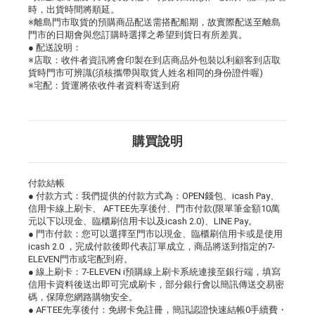
時，出貨時間將順延。
※離島門市取貨的預購商品配送需搭配船期，故實際配送至離島
門市的日期會與您訂購時選擇之希望到貨日有所差異。
● 配送說明：
※店取：收件者資訊將會印製在到店商品外包裝以利顧客到店取
貨時門市可辨識(須核攜帶與取貨人姓名相同的身份證件喔)
※宅配：貨運將依收件者資料寄送到府
購買說明
付款結帳
● 付款方式：我們提供的付款方式為：OPEN錢包、icash Pay、
信用卡線上刷卡、 AFTEE先享後付、門市付款(限單筆金額10萬
元以下以現金、臨櫃刷信用卡以及icash 2.0)、LINE Pay。
● 門市付款：您可以選擇至門市以現金、臨櫃刷信用卡或是使用
icash 2.0 ，完成付款後即代表訂單成立，商品將送到指定的7-
ELEVEN門市或宅配到府。
● 線上刷卡：7-ELEVEN i預購線上刷卡系統連接至銀行端，填寫
信用卡資料後送出即可完成刷卡，部分銀行會以簡訊傳送交易密
碼，保障您網路購物安全。
● AFTEE先享後付：免綁卡免註冊，簡訊認證快速結帳0手續費・