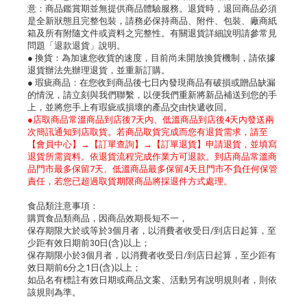
意：商品鑑賞期並無提供商品體驗服務。退貨時，退回商品必須
是全新狀態且完整包裝，請務必保持商品、附件、包裝、廠商紙
箱及所有附隨文件或資料之完整性。有關退貨詳細說明請參常見
問題「退款退貨」說明。
● 換貨：為加速您收貨的速度，目前尚未開放換貨機制，請依據
退貨辦法先辦理退貨，並重新訂購。
● 瑕疵商品：在您收到商品後七日內發現商品有破損或贈品缺漏
的情況，請立刻與我們聯繫，以便我們重新將新品補送到您的手
上，並將您手上有瑕疵或損壞的產品交由快遞收回。
●店取商品常溫商品到店後7天內、低溫商品到店後4天內發送兩
次簡訊通知到店取貨。若商品取貨完成而您有退貨需求，請至
【會員中心】→【訂單查詢】→【訂單退貨】申請退貨，並填寫
退貨所需資料。依退貨流程完成作業方可退款。到店商品常溫商
品門市最多保留7天、低溫商品最多保留4天且門市不負任何保管
責任，若您已超過取貨期限商品將採退件方式處理。
食品類注意事項：
購買食品類商品，因商品效期長短不一，
保存期限大於或等於3個月者，以消費者收受日/到店日起算，至
少距有效日期前30日(含)以上；
保存期限小於3個月者，以消費者收受日/到店日起算，至少距有
效日期前6分之1日(含)以上；
如品名有標註有效日期或商品文案、活動另有說明規則者，則依
該規則為準。