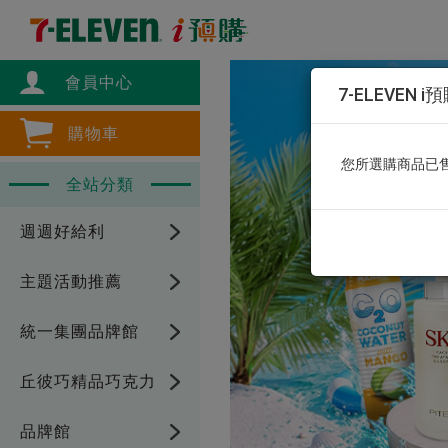
會員中心
7-ELEVEN i
購物車
您所選購商品已
全站分類
週週好給利
主題活動推薦
統一集團品牌館
丘彼巧精品巧克力
品牌館