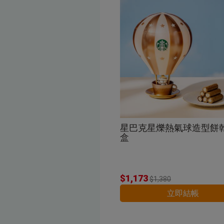
星巴克星爍熱氣球造型餅
盒
$1,173
$1,380
立即結帳