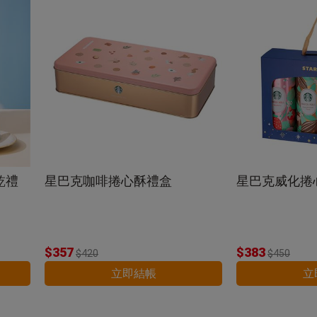
乾禮
星巴克咖啡捲心酥禮盒
星巴克威化捲
$357
$383
$420
$450
立即結帳
立