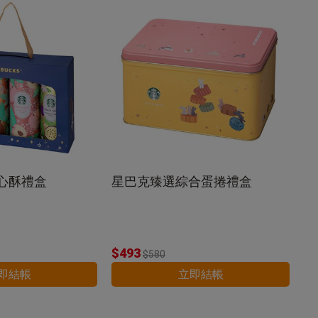
心酥禮盒
星巴克臻選綜合蛋捲禮盒
$493
$580
即結帳
立即結帳