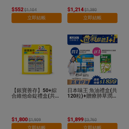
$552
$1,214
$1,104
$1,380
立即結帳
立即結帳
【銀寶善存】50+綜
日本味王 魚油禮盒(共
合維他命錠禮盒(共26
120粒)+贈療肺草潤喉
0錠)
糖30粒
$1,800
$1,899
$1,909
$3,760
立即結帳
立即結帳