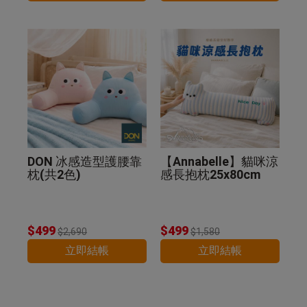
DON 冰感造型護腰靠
【Annabelle】貓咪涼
枕(共2色)
感長抱枕25x80cm
$499
$499
$2,690
$1,580
立即結帳
立即結帳