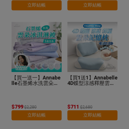
立即結帳
立即結帳
【買一送一】Annabe
【買1送1】Annabelle
lle石墨烯水洗雲朵冰
4D蝶型涼感釋壓雲朵
淇淋被(贈品顏色隨
記憶枕
機)
$799
$711
$2,280
$2,680
立即結帳
立即結帳