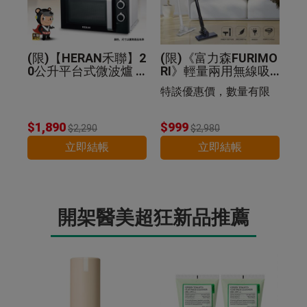
(限)【HERAN禾聯】2
(限)《富力森FURIMO
0公升平台式微波爐 2
RI》輕量兩用無線吸
0G5-HMO
塵器
特談優惠價，數量有限
$1,890
$999
$2,290
$2,980
立即結帳
立即結帳
開架醫美超狂新品推薦