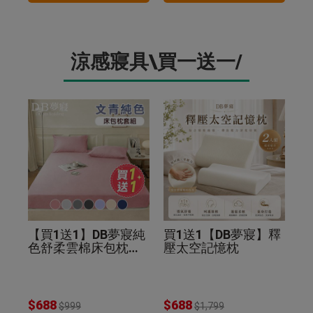
涼感寢具\買一送一/
【買1送1】DB夢寢純
買1送1【DB夢寢】釋
色舒柔雲棉床包枕套
壓太空記憶枕
組(贈品同尺寸同色)
$688
$688
$999
$1,799