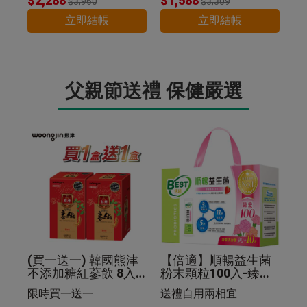
$2,288
$1,588
$3,960
$3,309
立即結帳
立即結帳
父親節送禮 保健嚴選
(買一送一) 韓國熊津
【倍適】順暢益生菌
不添加糖紅蔘飲 8入
粉末顆粒100入-臻愛
组
限定版禮盒
限時買一送一
送禮自用兩相宜