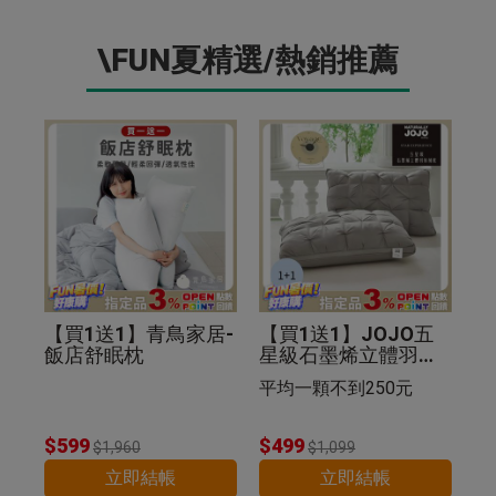
\FUN夏精選/熱銷推薦
【買1送1】青鳥家居-
【買1送1】JOJO五
飯店舒眠枕
星級石墨烯立體羽絲
絨枕(紐花枕)
平均一顆不到250元
$599
$499
$1,960
$1,099
立即結帳
立即結帳