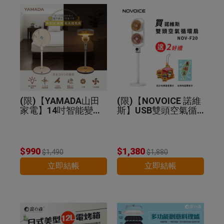
(限)【YAMADA山田
(限)【NOVOICE 諾維
家電】14吋智能變頻
斯】USB雙頭空氣循
DC扇 YDF-14WT720
環扇NOV-F20-贈好禮
$990
$1,380
$1,490
$1,880
立即結帳
立即結帳