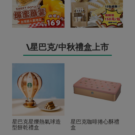
\星巴克/中秋禮盒上市
星巴克星爍熱氣球造
星巴克咖啡捲心酥禮
型餅乾禮盒
盒