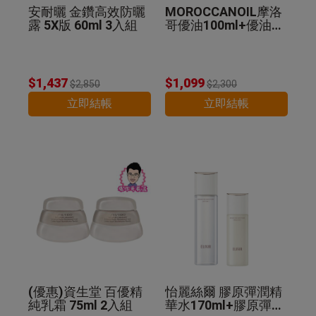
安耐曬 金鑽高效防曬
MOROCCANOIL摩洛
露 5X版 60ml 3入組
哥優油100ml+優油MI
NI組 公司貨
$1,437
$1,099
$2,850
$2,300
立即結帳
立即結帳
(優惠)資生堂 百優精
怡麗絲爾 膠原彈潤精
純乳霜 75ml 2入組
華水170ml+膠原彈潤