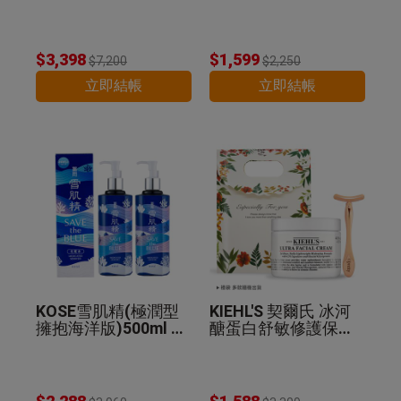
精華乳130ml 公司貨
$3,398
$1,599
$7,200
$2,250
立即結帳
立即結帳
KOSE雪肌精(極潤型
KIEHL'S 契爾氏 冰河
擁抱海洋版)500ml 2
醣蛋白舒敏修護保濕
入組 公司貨
霜(125ml)+T型臉部
推推棒