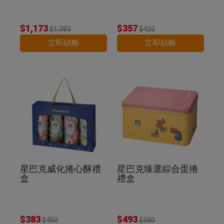
$1,173
$357
$1,380
$420
立即結帳
立即結帳
星巴克威化捲心酥禮
星巴克臻選綜合蛋捲
盒
禮盒
$383
$493
$450
$580