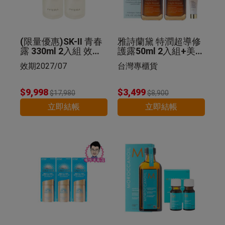
(限量優惠)SK-II 青春
雅詩蘭黛 特潤超導修
露 330ml 2入組 效期2
護露50ml 2入組+美肌
027/07
乳 5ml 公司貨
效期2027/07
台灣專櫃貨
$9,998
$3,499
$17,980
$8,900
立即結帳
立即結帳