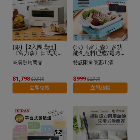
(限)【2入團購組】
(限)《富力森》多功
《富力森》日式美型1
能創意料理爐/電烤盤
2L電烤箱
(豪華五件組)
團購熱銷商品
特談限量優惠出清
$1,798
$999
$3,960
$2,980
立即結帳
立即結帳