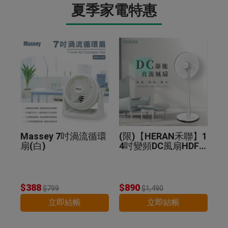
夏季家電特惠
Massey 7吋渦流循環
(限)【HERAN禾聯】1
扇(白)
4吋變頻DC風扇HDF-1
4A8N
$388
$890
$799
$1,490
立即結帳
立即結帳