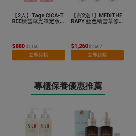
【2入】Tage CICA-T
【買2送1】MEDITHE
REE積雪草光澤定妝
RAPY 藍色積雪草修
噴霧 50ml
護乖乖霜 100ml
$880
$1,260
$1,150
$2,607
立即結帳
立即結帳
專櫃保養優惠推薦