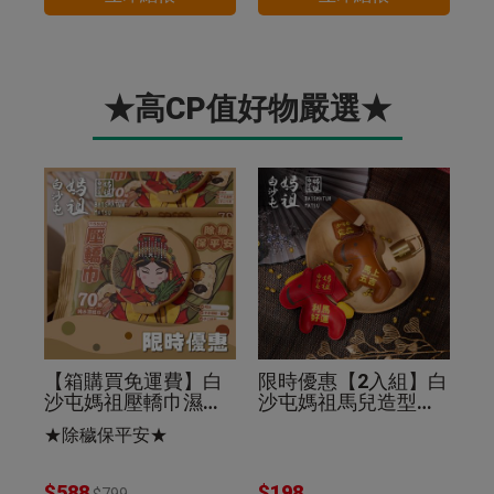
★高CP值好物嚴選★
【箱購買免運費】白
限時優惠【2入組】白
沙屯媽祖壓轎巾濕紙
沙屯媽祖馬兒造型皮
巾70抽(24入組)除穢
革鑰匙圈棕色+紅色
★除穢保平安★
保平安
$588
$198
$799