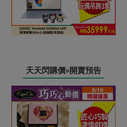
天天閃購價»開賣預告