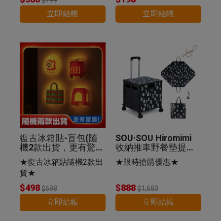
立即結帳
立即結帳
復古冰箱貼-盲包(隨
SOU·SOU Hiromimi
機2款出貨，更有驚
收納推車野餐墊提袋
喜)
組-SO-SU-U十數昆
★復古冰箱貼隨機2款出
★限時搶購優惠★
貨★
$498
$888
$698
$1,680
立即結帳
立即結帳