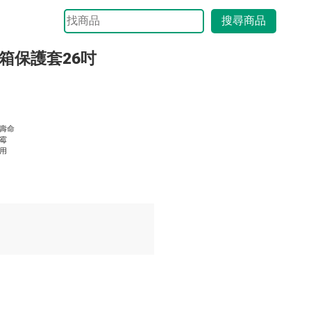
搜尋商品
箱保護套26吋
壽命
霉
用