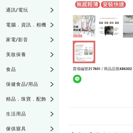
通訊/電玩
電腦．資訊．相機
家電/影音
美妝保養
賣場編號
217401
/ 商品品號
486302
食品
保健食品/用品
精品．珠寶．配飾
生活用品
傢俱寢具