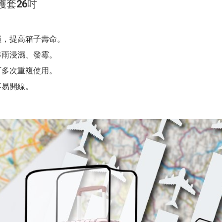
護套26吋
損，提高箱子壽命。
淋雨浸濕、發霉。
可多次重複使用。
不易開線。