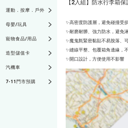
【2入組】防水行李箱保
運動．按摩．戶外
✨高密度防護層，避免碰撞受
母嬰/玩具
✨耐磨耐髒、強力防水，避免
寵物食品/用品
✨魔鬼氈緊密黏貼不易脫落、
✨縫線平整、包覆箱角邊緣，
造型儲值卡
✨開口設計，方便使用不影響
汽機車
7-11門市預購