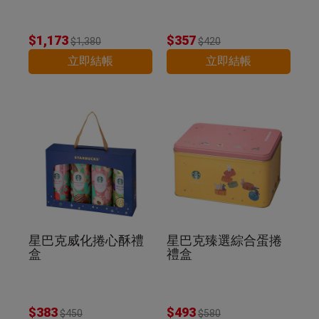
$1,173
$357
$1,380
$420
立即結帳
立即結帳
星巴克威化捲心酥禮
星巴克臻選綜合蛋捲
盒
禮盒
$383
$493
$450
$580