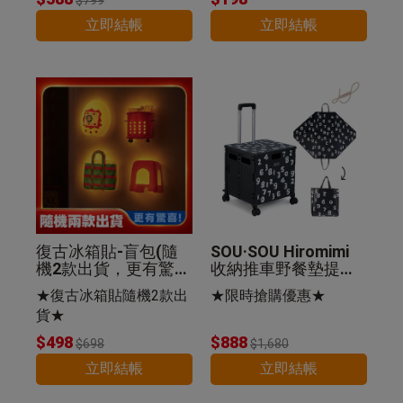
立即結帳
立即結帳
復古冰箱貼-盲包(隨
SOU·SOU Hiromimi
機2款出貨，更有驚
收納推車野餐墊提袋
喜)
組-SO-SU-U十數昆
★復古冰箱貼隨機2款出
★限時搶購優惠★
貨★
$498
$888
$698
$1,680
立即結帳
立即結帳