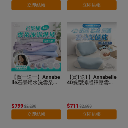
立即結帳
立即結帳
【買一送一】Annabe
【買1送1】Annabelle
lle石墨烯水洗雲朵冰
4D蝶型涼感釋壓雲朵
淇淋被(贈品顏色隨
記憶枕
機)
$799
$711
$2,280
$2,680
立即結帳
立即結帳