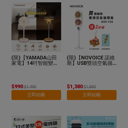
(限)【YAMADA山田
(限)【NOVOICE 諾維
家電】14吋智能變頻
斯】USB雙頭空氣循
DC扇 YDF-14WT720
環扇NOV-F20-贈好禮
$990
$1,380
$1,490
$1,880
立即結帳
立即結帳