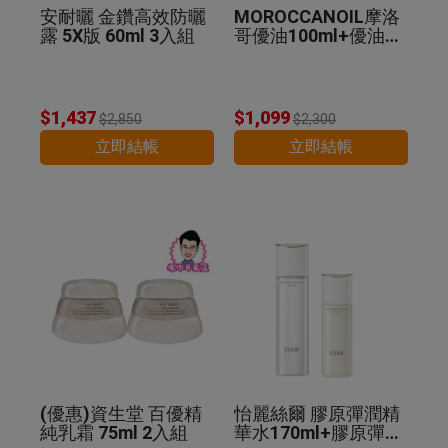
安耐曬 金鑽高效防曬
MOROCCANOIL摩洛
露 5X版 60ml 3入組
哥優油100ml+優油MI
NI組 公司貨
$1,437
$1,099
$2,850
$2,300
立即結帳
立即結帳
(優惠)資生堂 百優精
怡麗絲爾 膠原彈潤精
純乳霜 75ml 2入組
華水170ml+膠原彈潤