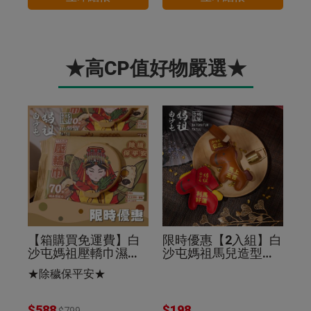
★高CP值好物嚴選★
【箱購買免運費】白
限時優惠【2入組】白
沙屯媽祖壓轎巾濕紙
沙屯媽祖馬兒造型皮
巾70抽(24入組)除穢
革鑰匙圈棕色+紅色
★除穢保平安★
保平安
$588
$198
$799