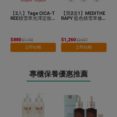
【2入】Tage CICA-T
【買2送1】MEDITHE
REE積雪草光澤定妝
RAPY 藍色積雪草修
噴霧 50ml
護乖乖霜 100ml
$880
$1,260
$1,150
$2,607
立即結帳
立即結帳
專櫃保養優惠推薦