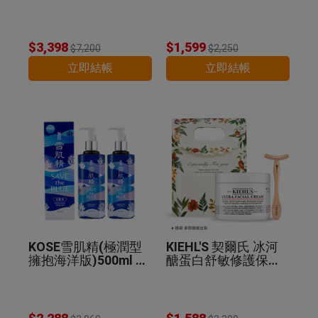
精華乳130ml 公司貨
$3,398
$1,599
$7,200
$2,250
立即結帳
立即結帳
KOSE雪肌精(極潤型
KIEHL'S 契爾氏 冰河
擁抱海洋版)500ml 2
醣蛋白舒敏修護保濕
入組 公司貨
霜(125ml)+T型臉部
推推棒