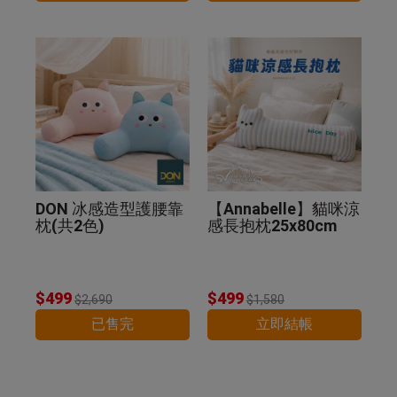
DON 冰感造型護腰靠
【Annabelle】貓咪涼
枕(共2色)
感長抱枕25x80cm
$499
$499
$2,690
$1,580
已售完
立即結帳