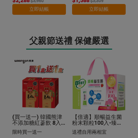
$2,288
$1,588
$3,960
$3,309
立即結帳
立即結帳
父親節送禮 保健嚴選
(買一送一) 韓國熊津
【倍適】順暢益生菌
不添加糖紅蔘飲 8入
粉末顆粒100入-臻愛
组
限定版禮盒
限時買一送一
送禮自用兩相宜