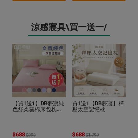
涼感寢具\買一送一/
【買1送1】DB夢寢純
買1送1【DB夢寢】釋
色舒柔雲棉床包枕套
壓太空記憶枕
組(贈品同尺寸同色)
$688
$688
$999
$1,799