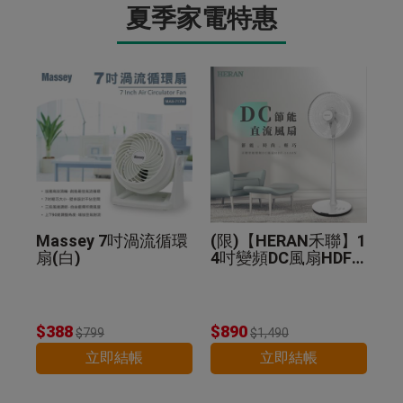
夏季家電特惠
Massey 7吋渦流循環
(限)【HERAN禾聯】1
扇(白)
4吋變頻DC風扇HDF-1
4A8N
$388
$890
$799
$1,490
立即結帳
立即結帳