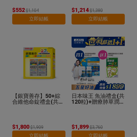
$552
$1,214
$1,104
$1,380
立即結帳
立即結帳
【銀寶善存】50+綜
日本味王 魚油禮盒(共
合維他命錠禮盒(共26
120粒)+贈療肺草潤喉
0錠)
糖30粒
$1,800
$1,899
$1,909
$3,760
立即結帳
立即結帳