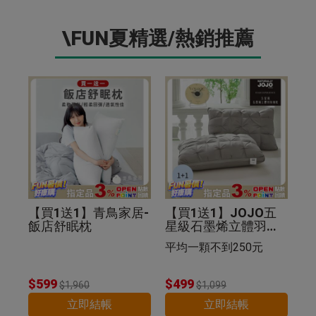
\FUN夏精選/熱銷推薦
【買1送1】青鳥家居-
【買1送1】JOJO五
飯店舒眠枕
星級石墨烯立體羽絲
絨枕(紐花枕)
平均一顆不到250元
$599
$499
$1,960
$1,099
立即結帳
立即結帳