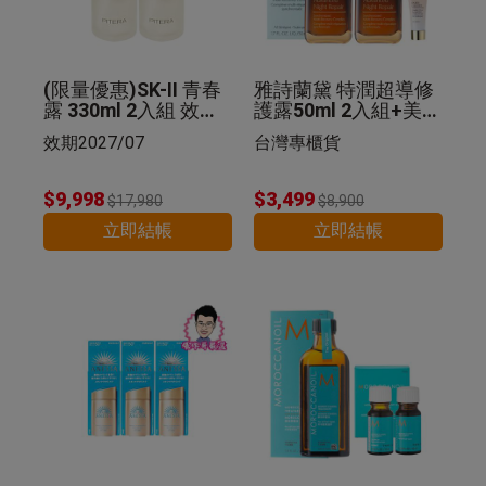
(限量優惠)SK-II 青春
雅詩蘭黛 特潤超導修
露 330ml 2入組 效期2
護露50ml 2入組+美肌
027/07
乳 5ml 公司貨
效期2027/07
台灣專櫃貨
$9,998
$3,499
$17,980
$8,900
立即結帳
立即結帳