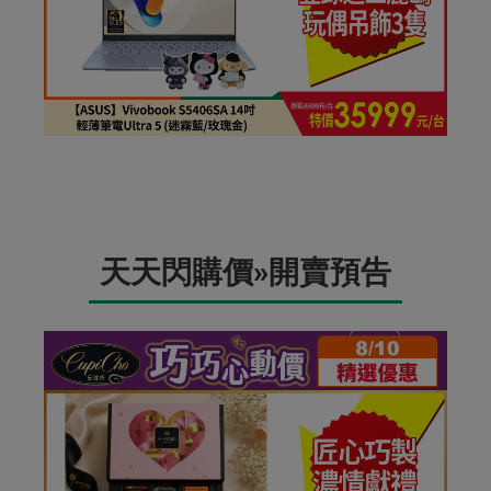
天天閃購價»開賣預告