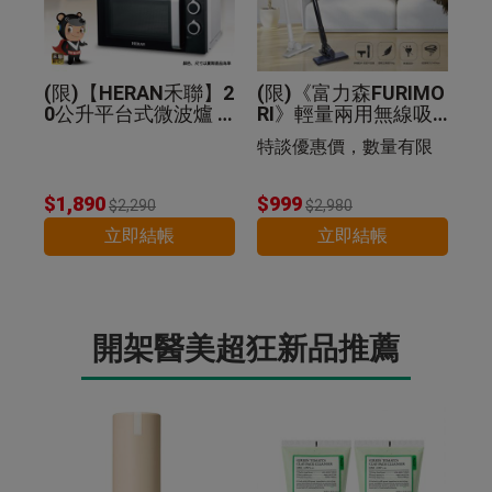
(限)【HERAN禾聯】2
(限)《富力森FURIMO
0公升平台式微波爐 2
RI》輕量兩用無線吸
0G5-HMO
塵器
特談優惠價，數量有限
$1,890
$999
$2,290
$2,980
立即結帳
立即結帳
開架醫美超狂新品推薦