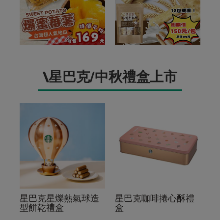
\星巴克/中秋禮盒上市
星巴克星爍熱氣球造
星巴克咖啡捲心酥禮
型餅乾禮盒
盒