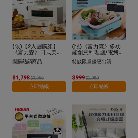
(限)【2入團購組】
(限)《富力森》多功
《富力森》日式美型1
能創意料理爐/電烤盤
2L電烤箱
(豪華五件組)
團購熱銷商品
特談限量優惠出清
$1,798
$999
$3,960
$2,980
立即結帳
立即結帳