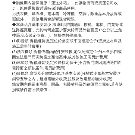
◆猶豫期內請保留原「運送外箱」，勿讓物流商或貨運公司收
走，以便退換貨返還時保護商品使用。
另洗衣機、烘衣機、電冰箱、冷凍櫃、空調，除產品本身故障或
瑕疵外，一經使用將會影響退貨權限。
◆本商品含基本安裝(凡搬運動線需順暢，樓梯、電梯、門寬等運
送路徑寬度，尤其轉彎處至少要大於商品外箱寬度15公分以上免
樓層,免安裝定位費。)。無操作教學服務。
(1)影音類:拆箱組裝後,定位於桌面或平面指定位子(壁掛之材料及
施工需另計費用)
(2)洗衣機類:拆箱依箱內配件安裝後,定位於指定位子(不含拆門或
因無法過門而需跨窗之類似案件,或其餘施工需另計費用)
(3)冰箱類:拆箱組裝後,定位於指定位子(不含拆門或因無法過門而
需跨窗之類似案件,需另計費用)
(4)冷氣類:窗型及分離式冷氣含基本安裝(分離式冷氣基本安裝含
銅管五米之內，超過需額外收費,拉線及改電壓亦額外收費)
鑑賞期內保留主商品、贈品、包裝材料及外箱須齊全完好,若有缺
損或缺件需照價賠償．