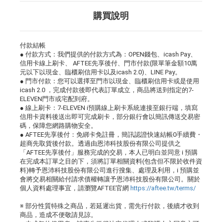
購買說明
付款結帳
● 付款方式：我們提供的付款方式為：OPEN錢包、icash Pay、
信用卡線上刷卡、 AFTEE先享後付、門市付款(限單筆金額10萬
元以下以現金、臨櫃刷信用卡以及icash 2.0)、LINE Pay。
● 門市付款：您可以選擇至門市以現金、臨櫃刷信用卡或是使用
icash 2.0 ，完成付款後即代表訂單成立，商品將送到指定的7-
ELEVEN門市或宅配到府。
● 線上刷卡：7-ELEVEN i預購線上刷卡系統連接至銀行端，填寫
信用卡資料後送出即可完成刷卡，部分銀行會以簡訊傳送交易密
碼，保障您網路購物安全。
● AFTEE先享後付：免綁卡免註冊，簡訊認證快速結帳0手續費・
超商先取貨後付款。透過由恩沛科技股份有限公司提供之
「AFTEE先享後付」服務完成的交易，本人已明白並同意 i 預購
在完成本訂單之目的下，須將訂單相關資料(包含但不限於收件資
料)轉予恩沛科技股份有限公司進行搜集、處理及利用，i 預購並
會將交易相關給付請求債權轉讓予恩沛科技股份有限公司。關於
個人資料處理事宜，請瀏覽AFTEE官網
https://aftee.tw/terms/
※ 部分性質特殊之商品，若延遲出貨，需先行付款，後續才收到
商品，造成不便敬請見諒。