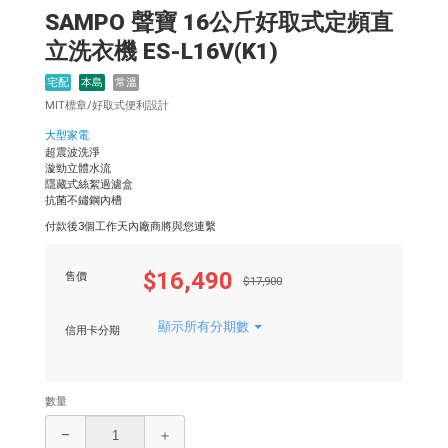
SAMPO 聲寶 16公斤好取式定頻直
立洗衣機 ES-L16V(K1)
宅配
本島
常溫
MIT標章/好取式便利設計
大型家電
超震波洗淨
漩勁立體水流
隱藏式絲絮過濾盒
抗菌不鏽鋼內槽
付款後3個工作天內廠商將與您連繫
$16,490
售價
$17,900
顯示所有分期數
信用卡分期
數量
–
＋