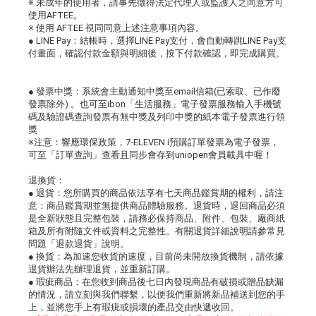
※ 未成年的使用者，請事先徵得法定代理人或監護人之同意方可
使用AFTEE。
※ 使用 AFTEE 視同同意上述注意事項內容。
● LINE Pay：結帳時，選擇LINE Pay支付，會自動轉跳LINE Pay支
付畫面，確認付款金額與明細後，按下付款確認，即完成購買。
● 發票中獎：系統會主動通知中獎至email信箱(已索取、已作廢
發票除外) 。也可至ibon「生活服務」電子發票服務輸入手機號
碼及驗證碼查詢發票有無中獎及列印中獎的紙本電子發票進行領
獎
※注意：響應環保政策，7-ELEVEN i預購訂單發票為電子發票，
可至「訂單查詢」查看且同步會存到uniopen會員載具中喔！
退換貨：
● 退貨：您所購買的商品依法享有七天商品鑑賞期的權利，請注
意：商品鑑賞期並無提供商品體驗服務。退貨時，退回商品必須
是全新狀態且完整包裝，請務必保持商品、附件、包裝、廠商紙
箱及所有附隨文件或資料之完整性。有關退貨詳細說明請參常見
問題「退款退貨」說明。
● 換貨：為加速您收貨的速度，目前尚未開放換貨機制，請依據
退貨辦法先辦理退貨，並重新訂購。
● 瑕疵商品：在您收到商品後七日內發現商品有破損或贈品缺漏
的情況，請立刻與我們聯繫，以便我們重新將新品補送到您的手
上，並將您手上有瑕疵或損壞的產品交由快遞收回。