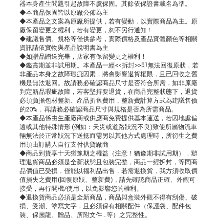
器本身產生問題引起故障不虞保固。其餘依保證書載名為準。
◆本商品保固皆以原廠公佈為主
◆本產品之文案為原廠所提供，若有變動，以實際商品為主。原
廠保留變更之權利，若有變更，恕不另行通知！
◆建議售價、規格等僅供參考，實際價格及產品實體顏色等相關
資訊請依實物與產品說明書為主
◆如贈品贈送完畢，店家有保留變更之權利！
◆鑑賞期並非試用期。本產品一經<<拆封>>即無法回復原狀，若
非產品本身之故障瑕疵因素，將會影響退貨權限，且已回收之舊
機是無法退回。故請務必確認商品尺寸是否符合所需，如非原廠
判定新品瑕疵故障，若客堅持要退貨，在商品完整狀態下，退貨
必須負擔包材整新、產品折舊費用，整新費計算方式為建議售價
的20%，再請務必確認商品尺寸與規格是否為所需商品。
◆本產品係由生產廠商或供應商免費提供基本運送，若因地處偏
遠或其他特殊情形 (例如：天災或道路狀況不良)致使所屬物流車
輛無法於正常狀況下送抵而需另以其他方式處理時，所衍生之費
用須由訂購人自行支付供貨廠商
◆商品到貨享十天猶豫期之權益（注意！猶豫期非試用期），辦
理退貨商品必須是全新狀態且包裝完整，商品一經拆封，等同商
品價值已受損，僅能以福利品出售，若需退換貨，我方須收取價
值損失之費用(回復原狀、整新費)，請先確認商品正確、外觀可
接受，再行開機/使用，以免影響您的權利。
◆退換貨商品必須是全新商品，商品與盒裝外觀不得有刮傷、破
損、受潮、塗寫文字，且必須保有相關配件（保護袋、配件包
裝、保麗龍、贈品、所附文件...等）之完整性。