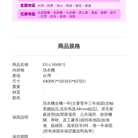
商品規格
商品名稱
ES-L16V(K1)
內容物
洗衣機
產地
台灣
尺寸
640(W)*1023(H)*657(D)
重量
.
材質
.
顏色
.
洗衣機全機一年(主要零件三年保固(含軸
受總組品,洗衣馬達,Micon組品)。若非家
庭使用(如營業場所、公共場所、政府機
保固說明
關、學校、及工廠等)或特殊地區(如海
邊、硫磺區、溫泉區等)時，僅一年保固
(所有保固依保證書說明為準)
保存期限
.