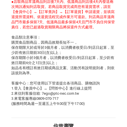
●店取商品常溫商品到店後7天內、低溫商品到店後4天內發送兩
次簡訊通知到店取貨。若商品取貨完成而您有退貨需求，請至
【會員中心】→【訂單查詢】→【訂單退貨】申請退貨，並填寫
退貨所需資料。依退貨流程完成作業方可退款。到店商品常溫商
品門市最多保留7天、低溫商品最多保留4天且門市不負任何保管
責任，若您已超過取貨期限商品將採退件方式處理。
食品類注意事項：
購買食品類商品，因商品效期長短不一，
保存期限大於或等於3個月者，以消費者收受日/到店日起算，至
少距有效日期前30日(含)以上；
保存期限小於3個月者，以消費者收受日/到店日起算，至少距有
效日期前6分之1日(含)以上；
如品名有標註有效日期或商品文案、活動另有說明規則者，則依
該規則為準。
客服中心：您可使用以下管道提出各項商品、購物諮詢
1.登入【會員中心】→【問答中心】進行線上提問
2.來信到客服信箱: 7ego@ptc-nec.com.tw
3.來電客服專線0809-070-717
(服務時間為週一至週五上午9:00至下午17:00)
你曾瀏覽