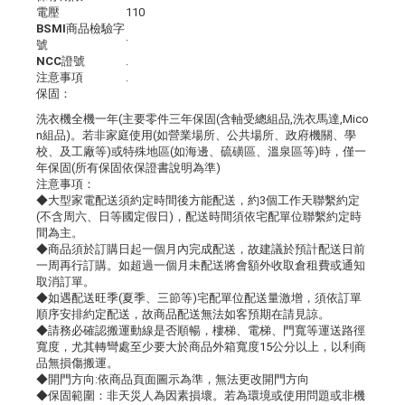
電壓
110
BSMI商品檢驗字
.
號
NCC證號
.
注意事項
.
保固：
洗衣機全機一年(主要零件三年保固(含軸受總組品,洗衣馬達,Mico
n組品)。若非家庭使用(如營業場所、公共場所、政府機關、學
校、及工廠等)或特殊地區(如海邊、硫磺區、溫泉區等)時，僅一
年保固(所有保固依保證書說明為準)
注意事項：
◆大型家電配送須約定時間後方能配送，約3個工作天聯繫約定
(不含周六、日等國定假日)，配送時間須依宅配單位聯繫約定時
間為主。
◆商品須於訂購日起一個月內完成配送，故建議於預計配送日前
一周再行訂購。如超過一個月未配送將會額外收取倉租費或通知
取消訂單。
◆如遇配送旺季(夏季、三節等)宅配單位配送量激增，須依訂單
順序安排約定配送，故商品配送無法如客預期在請見諒。
◆請務必確認搬運動線是否順暢，樓梯、電梯、門寬等運送路徑
寬度，尤其轉彎處至少要大於商品外箱寬度15公分以上，以利商
品無損傷搬運。
◆開門方向:依商品頁面圖示為準，無法更改開門方向
◆保固範圍：非天災人為因素損壞。若為環境或使用問題或非機