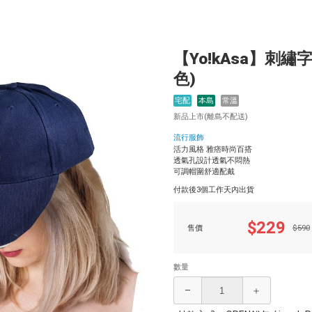
【Yo!kAsa】刺
色)
宅配
本島
常溫
新品上市(離島不配送)
流行服飾
活力風格 雅痞時尚百搭
透氣孔設計透氣不悶熱
可調帽圍舒適配戴
付款後3個工作天內出貨
$229
售價
$590
數量
–
＋