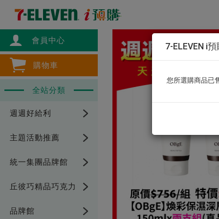
會員中心
7-ELEVEN i
購物車
您所選購商品已
全站分類
週週好給利
主題活動推薦
統一集團品牌館
丘彼巧精品巧克力
品牌館