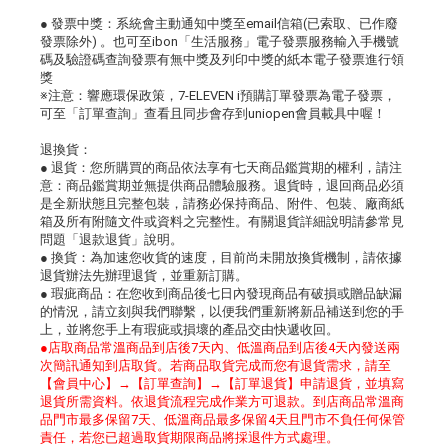
● 發票中獎：系統會主動通知中獎至email信箱(已索取、已作廢
發票除外) 。也可至ibon「生活服務」電子發票服務輸入手機號
碼及驗證碼查詢發票有無中獎及列印中獎的紙本電子發票進行領
獎
※注意：響應環保政策，7-ELEVEN i預購訂單發票為電子發票，
可至「訂單查詢」查看且同步會存到uniopen會員載具中喔！
退換貨：
● 退貨：您所購買的商品依法享有七天商品鑑賞期的權利，請注
意：商品鑑賞期並無提供商品體驗服務。退貨時，退回商品必須
是全新狀態且完整包裝，請務必保持商品、附件、包裝、廠商紙
箱及所有附隨文件或資料之完整性。有關退貨詳細說明請參常見
問題「退款退貨」說明。
● 換貨：為加速您收貨的速度，目前尚未開放換貨機制，請依據
退貨辦法先辦理退貨，並重新訂購。
● 瑕疵商品：在您收到商品後七日內發現商品有破損或贈品缺漏
的情況，請立刻與我們聯繫，以便我們重新將新品補送到您的手
上，並將您手上有瑕疵或損壞的產品交由快遞收回。
●店取商品常溫商品到店後7天內、低溫商品到店後4天內發送兩
次簡訊通知到店取貨。若商品取貨完成而您有退貨需求，請至
【會員中心】→【訂單查詢】→【訂單退貨】申請退貨，並填寫
退貨所需資料。依退貨流程完成作業方可退款。到店商品常溫商
品門市最多保留7天、低溫商品最多保留4天且門市不負任何保管
責任，若您已超過取貨期限商品將採退件方式處理。