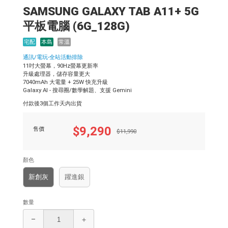
SAMSUNG GALAXY TAB A11+ 5G
平板電腦 (6G_128G)
宅配
本島
常溫
通訊/電玩-全站活動排除
11吋大螢幕，90Hz螢幕更新率
升級處理器，儲存容量更大
7040mAh 大電量 + 25W 快充升級
Galaxy AI - 搜尋圈/數學解題、支援 Gemini
付款後3個工作天內出貨
$9,290
售價
$11,990
顏色
新創灰
躍進銀
數量
–
＋