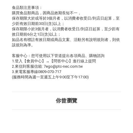
食品類注意事項：
購買食品類商品，因商品效期長短不一，
保存期限大於或等於3個月者，以消費者收受日/到店日起算，至
少距有效日期前30日(含)以上；
保存期限小於3個月者，以消費者收受日/到店日起算，至少距有
效日期前6分之1日(含)以上；
如品名有標註有效日期或商品文案、活動另有說明規則者，則依
該規則為準。
客服中心：您可使用以下管道提出各項商品、購物諮詢
1.登入【會員中心】→【問答中心】進行線上提問
2.來信到客服信箱: 7ego@ptc-nec.com.tw
3.來電客服專線0809-070-717
(服務時間為週一至週五上午9:00至下午17:00)
你曾瀏覽