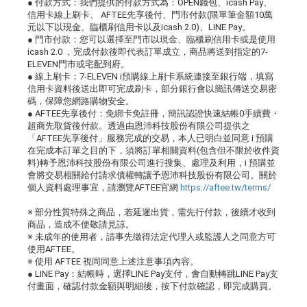
● 付款方式：我們提供的付款方式為：OPEN錢包、icash Pay、
信用卡線上刷卡、 AFTEE先享後付、門市付款(限單筆金額10萬
元以下以現金、臨櫃刷信用卡以及icash 2.0)、LINE Pay。
● 門市付款：您可以選擇至門市以現金、臨櫃刷信用卡或是使用
icash 2.0 ，完成付款後即代表訂單成立，商品將送到指定的7-
ELEVEN門市或宅配到府。
● 線上刷卡：7-ELEVEN i預購線上刷卡系統連接至銀行端，填寫
信用卡資料後送出即可完成刷卡，部分銀行會以簡訊傳送交易密
碼，保障您網路購物安全。
● AFTEE先享後付：免綁卡免註冊，簡訊認證快速結帳0手續費・
超商先取貨後付款。透過由恩沛科技股份有限公司提供之
「AFTEE先享後付」服務完成的交易，本人已明白並同意 i 預購
在完成本訂單之目的下，須將訂單相關資料(包含但不限於收件資
料)轉予恩沛科技股份有限公司進行搜集、處理及利用，i 預購並
會將交易相關給付請求債權轉讓予恩沛科技股份有限公司。關於
個人資料處理事宜，請瀏覽AFTEE官網
https://aftee.tw/terms/
※ 部分性質特殊之商品，若延遲出貨，需先行付款，後續才收到
商品，造成不便敬請見諒。
※ 未成年的使用者，請事先徵得法定代理人或監護人之同意方可
使用AFTEE。
※ 使用 AFTEE 視同同意上述注意事項內容。
● LINE Pay：結帳時，選擇LINE Pay支付，會自動轉跳LINE Pay支
付畫面，確認付款金額與明細後，按下付款確認，即完成購買。