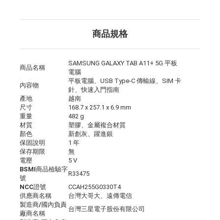
商品規格
SAMSUNG GALAXY TAB A11+ 5G 平板
商品名稱
電腦
平板電腦、USB Type-C 傳輸線、SIM 卡
內容物
針、快速入門指南
產地
越南
尺寸
168.7 x 257.1 x 6.9 mm
重量
482 g
材質
塑膠、金屬複合材質
顏色
新創灰、躍進銀
保固說明
1 年
保存期限
無
電壓
5 V
BSMI商品檢驗字
R33475
號
NCC證號
CCAH255G0330T4
供應商名稱
台灣大哥大、遠傳電信
製造商/國內負責
台灣三星電子股份有限公司
廠商名稱