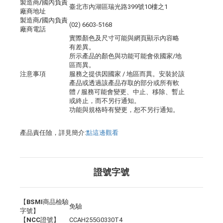
製造商/國內負責
臺北市內湖區瑞光路399號10樓之1
廠商地址
製造商/國內負責
(02) 6603-5168
廠商電話
實際顏色及尺寸可能與網頁顯示內容略
有差異。
所示產品的顏色與功能可能會依國家/地
區而異。
注意事項
服務之提供因國家 / 地區而異。安裝於該
產品或透過該產品存取的部分或所有軟
體 / 服務可能會變更、中止、移除、暫止
或終止，而不另行通知。
功能與規格時有變更，恕不另行通知。
產品責任險，詳見簡介:
點這邊觀看
證號字號
【BSMI商品檢驗
免驗
字號】
【NCC證號】
CCAH255G0330T4