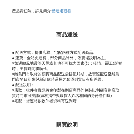
產品責任險，詳見簡介:
點這邊觀看
商品運送
● 配送方式：提供店取、宅配兩種方式配送商品。
● 運費：全站免運費，部分商品除外，依賣場說明為主。
※如遇颱風地震等天災或其他不可抗力因素(如：疫情、罷工)影響
時，出貨時間將順延。
※離島門市取貨的預購商品配送需搭配船期，故實際配送至離島
門市的日期會與您訂購時選擇之希望到貨日有所差異。
● 配送說明：
※店取：收件者資訊將會印製在到店商品外包裝以利顧客到店取
貨時門市可辨識(須核攜帶與取貨人姓名相同的身份證件喔)
※宅配：貨運將依收件者資料寄送到府
購買說明