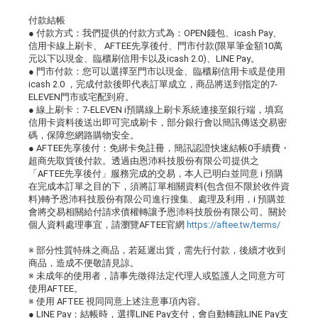
付款結帳
● 付款方式：我們提供的付款方式為：OPEN錢包、icash Pay、
信用卡線上刷卡、 AFTEE先享後付、門市付款(限單筆金額10萬
元以下以現金、臨櫃刷信用卡以及icash 2.0)、LINE Pay。
● 門市付款：您可以選擇至門市以現金、臨櫃刷信用卡或是使用
icash 2.0 ，完成付款後即代表訂單成立，商品將送到指定的7-
ELEVEN門市或宅配到府。
● 線上刷卡：7-ELEVEN i預購線上刷卡系統連接至銀行端，填寫
信用卡資料後送出即可完成刷卡，部分銀行會以簡訊傳送交易密
碼，保障您網路購物安全。
● AFTEE先享後付：免綁卡免註冊，簡訊認證快速結帳0手續費・
超商先取貨後付款。透過由恩沛科技股份有限公司提供之
「AFTEE先享後付」服務完成的交易，本人已明白並同意 i 預購
在完成本訂單之目的下，須將訂單相關資料(包含但不限於收件資
料)轉予恩沛科技股份有限公司進行搜集、處理及利用，i 預購並
會將交易相關給付請求債權轉讓予恩沛科技股份有限公司。關於
個人資料處理事宜，請瀏覽AFTEE官網
https://aftee.tw/terms/
※ 部分性質特殊之商品，若延遲出貨，需先行付款，後續才收到
商品，造成不便敬請見諒。
※ 未成年的使用者，請事先徵得法定代理人或監護人之同意方可
使用AFTEE。
※ 使用 AFTEE 視同同意上述注意事項內容。
● LINE Pay：結帳時，選擇LINE Pay支付，會自動轉跳LINE Pay支