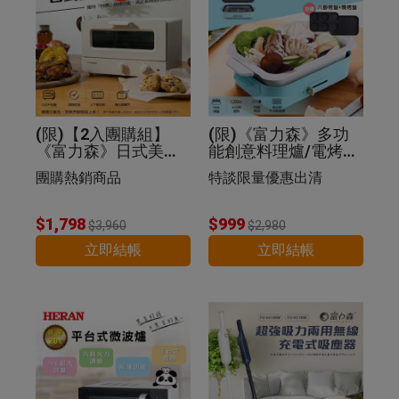
(限)【2入團購組】
(限)《富力森》多功
《富力森》日式美型1
能創意料理爐/電烤盤
2L電烤箱
(豪華五件組)
團購熱銷商品
特談限量優惠出清
$1,798
$999
$3,960
$2,980
立即結帳
立即結帳