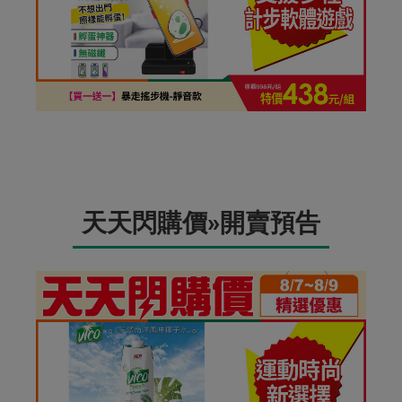
天天閃購價»開賣預告