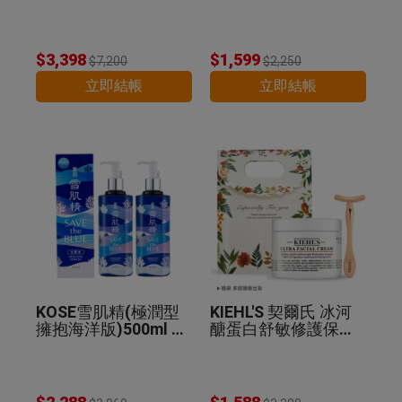
精華乳130ml 公司貨
$3,398
$1,599
$7,200
$2,250
立即結帳
立即結帳
KOSE雪肌精(極潤型
KIEHL'S 契爾氏 冰河
擁抱海洋版)500ml 2
醣蛋白舒敏修護保濕
入組 公司貨
霜(125ml)+T型臉部
推推棒