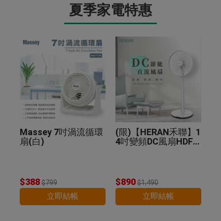
夏季家電特惠
Massey 7吋渦流循環
(限)【HERAN禾聯】1
扇(白)
4吋變頻DC風扇HDF-1
4A8N
$388
$890
$799
$1,490
立即結帳
立即結帳