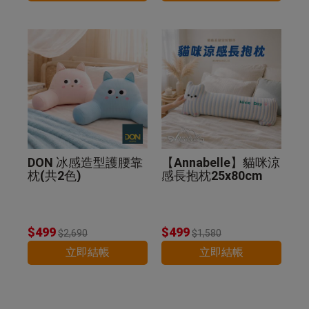
DON 冰感造型護腰靠
【Annabelle】貓咪涼
枕(共2色)
感長抱枕25x80cm
$499
$499
$2,690
$1,580
立即結帳
立即結帳