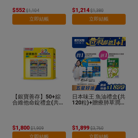
$552
$1,214
$1,104
$1,380
立即結帳
立即結帳
【銀寶善存】50+綜
日本味王 魚油禮盒(共
合維他命錠禮盒(共26
120粒)+贈療肺草潤喉
0錠)
糖30粒
$1,800
$1,899
$1,909
$3,760
立即結帳
立即結帳