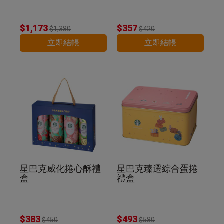
$1,173
$357
$1,380
$420
立即結帳
立即結帳
星巴克威化捲心酥禮
星巴克臻選綜合蛋捲
盒
禮盒
$383
$493
$450
$580