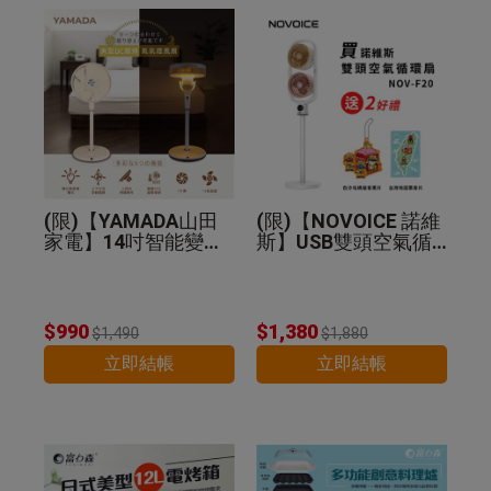
(限)【YAMADA山田
(限)【NOVOICE 諾維
家電】14吋智能變頻
斯】USB雙頭空氣循
DC扇 YDF-14WT720
環扇NOV-F20-贈好禮
$990
$1,380
$1,490
$1,880
立即結帳
立即結帳