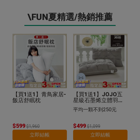
\FUN夏精選/熱銷推薦
【買1送1】青鳥家居-
【買1送1】JOJO五
飯店舒眠枕
星級石墨烯立體羽絲
絨枕(紐花枕)
平均一顆不到250元
$599
$499
$1,960
$1,099
立即結帳
立即結帳