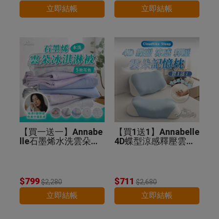
立即結帳
立即結帳
【買一送一】Annabe
【買1送1】Annabelle
lle石墨烯水洗雲朵冰
4D蝶型涼感釋壓雲朵
淇淋被(贈品顏色隨
記憶枕
機)
$799
$711
$2,280
$2,680
立即結帳
立即結帳