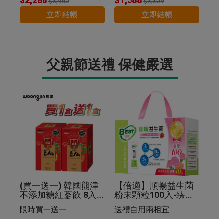
$2,288
$1,588
$3,960
$3,309
立即結帳
立即結帳
父親節送禮 保健嚴選
(買一送一) 韓國熊津
【倍適】順暢益生菌
不添加糖紅蔘飲 8入
粉末顆粒100入-臻愛
组
限定版禮盒
限時買一送一
送禮自用兩相宜