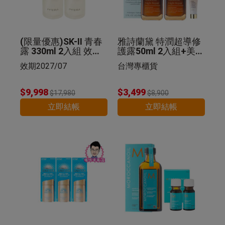
(限量優惠)SK-II 青春
雅詩蘭黛 特潤超導修
露 330ml 2入組 效期2
護露50ml 2入組+美肌
027/07
乳 5ml 公司貨
效期2027/07
台灣專櫃貨
$9,998
$3,499
$17,980
$8,900
立即結帳
立即結帳