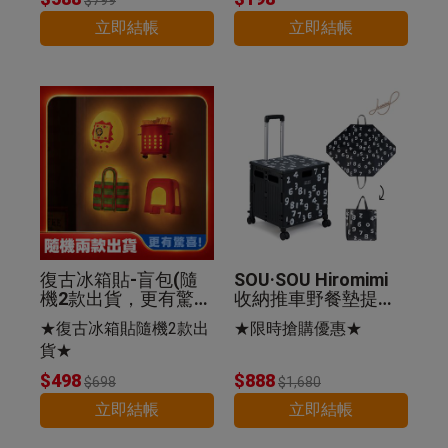
立即結帳
立即結帳
復古冰箱貼-盲包(隨
SOU·SOU Hiromimi
機2款出貨，更有驚
收納推車野餐墊提袋
喜)
組-SO-SU-U十數昆
★復古冰箱貼隨機2款出
★限時搶購優惠★
貨★
$498
$888
$698
$1,680
立即結帳
立即結帳