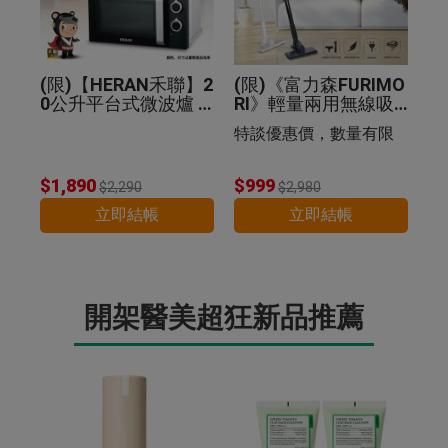
(限)【HERAN禾聯】2
(限)《富力森FURIMO
0公升平台式微波爐 2
RI》輕量兩用無線吸
0G5-HMO
塵器
特談優惠價，數量有限
$1,890
$999
$2,290
$2,980
立即結帳
立即結帳
開架醫美超狂新品推薦