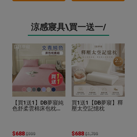
涼感寢具\買一送一/
【買1送1】DB夢寢純
買1送1【DB夢寢】釋
色舒柔雲棉床包枕套
壓太空記憶枕
組(贈品同尺寸同色)
$688
$688
$999
$1,799