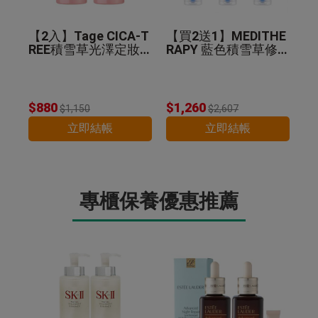
【2入】Tage CICA-T
【買2送1】MEDITHE
REE積雪草光澤定妝
RAPY 藍色積雪草修
噴霧 50ml
護乖乖霜 100ml
$880
$1,260
$1,150
$2,607
立即結帳
立即結帳
專櫃保養優惠推薦