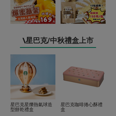
\星巴克/中秋禮盒上市
星巴克星爍熱氣球造
星巴克咖啡捲心酥禮
型餅乾禮盒
盒