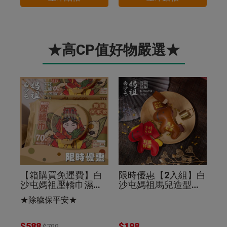
★高CP值好物嚴選★
【箱購買免運費】白
限時優惠【2入組】白
沙屯媽祖壓轎巾濕紙
沙屯媽祖馬兒造型皮
巾70抽(24入組)除穢
革鑰匙圈棕色+紅色
★除穢保平安★
保平安
$588
$198
$799