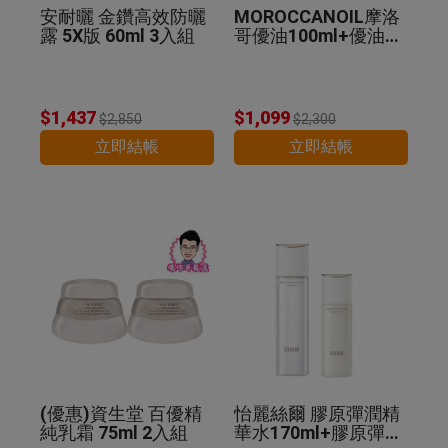
安耐曬 金鑽高效防曬
MOROCCANOIL摩洛
露 5X版 60ml 3入組
哥優油100ml+優油MI
NI組 公司貨
$1,437
$1,099
$2,850
$2,300
立即結帳
立即結帳
(優惠)資生堂 百優精
怡麗絲爾 膠原彈潤精
純乳霜 75ml 2入組
華水170ml+膠原彈潤