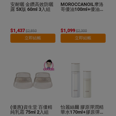
安耐曬 金鑽高效防曬
MOROCCANOIL摩洛
露 5X版 60ml 3入組
哥優油100ml+優油MI
NI組 公司貨
$1,437
$1,099
$2,850
$2,300
立即結帳
立即結帳
(優惠)資生堂 百優精
怡麗絲爾 膠原彈潤精
純乳霜 75ml 2入組
華水170ml+膠原彈潤