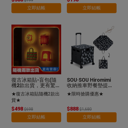
立即結帳
立即結帳
復古冰箱貼-盲包(隨
SOU·SOU Hiromimi
機2款出貨，更有驚
收納推車野餐墊提袋
喜)
組-SO-SU-U十數昆
★復古冰箱貼隨機2款出
★限時搶購優惠★
貨★
$498
$888
$698
$1,680
立即結帳
立即結帳