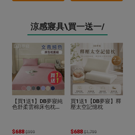
涼感寢具\買一送一/
【買1送1】DB夢寢純
買1送1【DB夢寢】釋
色舒柔雲棉床包枕套
壓太空記憶枕
組(贈品同尺寸同色)
$688
$688
$999
$1,799