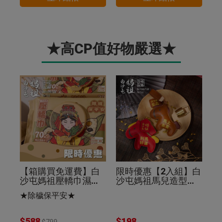
★高CP值好物嚴選★
【箱購買免運費】白
限時優惠【2入組】白
沙屯媽祖壓轎巾濕紙
沙屯媽祖馬兒造型皮
巾70抽(24入組)除穢
革鑰匙圈棕色+紅色
★除穢保平安★
保平安
$588
$198
$799