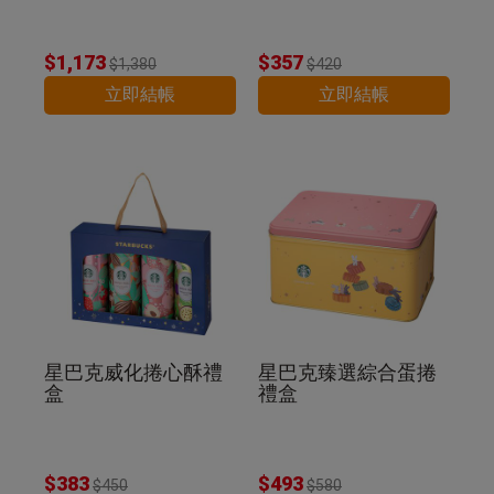
$1,173
$357
$1,380
$420
立即結帳
立即結帳
星巴克威化捲心酥禮
星巴克臻選綜合蛋捲
盒
禮盒
$383
$493
$450
$580