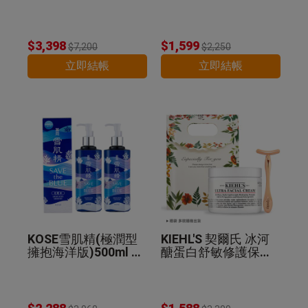
精華乳130ml 公司貨
$3,398
$1,599
$7,200
$2,250
立即結帳
立即結帳
KOSE雪肌精(極潤型
KIEHL'S 契爾氏 冰河
擁抱海洋版)500ml 2
醣蛋白舒敏修護保濕
入組 公司貨
霜(125ml)+T型臉部
推推棒