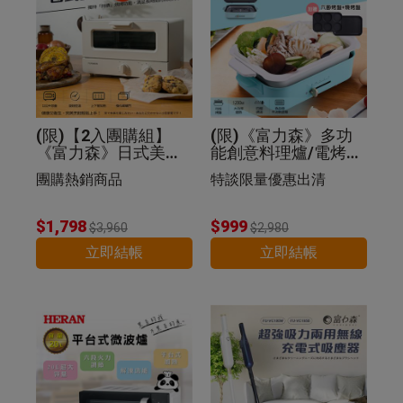
(限)【2入團購組】
(限)《富力森》多功
《富力森》日式美型1
能創意料理爐/電烤盤
2L電烤箱
(豪華五件組)
團購熱銷商品
特談限量優惠出清
$1,798
$999
$3,960
$2,980
立即結帳
立即結帳