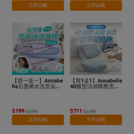
立即結帳
立即結帳
【買一送一】Annabe
【買1送1】Annabelle
lle石墨烯水洗雲朵冰
4D蝶型涼感釋壓雲朵
淇淋被(贈品顏色隨
記憶枕
機)
$799
$711
$2,280
$2,680
立即結帳
立即結帳