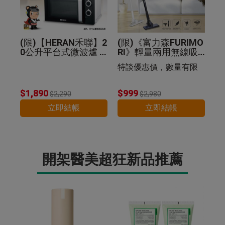
(限)【HERAN禾聯】2
(限)《富力森FURIMO
0公升平台式微波爐 2
RI》輕量兩用無線吸
0G5-HMO
塵器
特談優惠價，數量有限
$1,890
$999
$2,290
$2,980
立即結帳
立即結帳
開架醫美超狂新品推薦