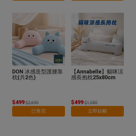
DON 冰感造型護腰靠
【Annabelle】貓咪涼
枕(共2色)
感長抱枕25x80cm
$499
$499
$2,690
$1,580
已售完
立即結帳