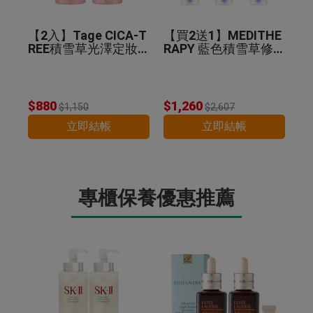
【2入】Tage CICA-T
【買2送1】MEDITHE
REE積雪草光澤定妝
RAPY 藍色積雪草修
噴霧 50ml
護乖乖霜 100ml
$880
$1,260
$1,150
$2,607
立即結帳
立即結帳
專櫃保養優惠推薦