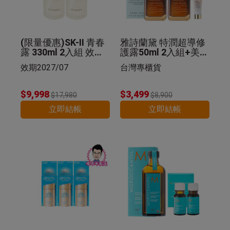
(限量優惠)SK-II 青春
雅詩蘭黛 特潤超導修
露 330ml 2入組 效期2
護露50ml 2入組+美肌
027/07
乳 5ml 公司貨
效期2027/07
台灣專櫃貨
$9,998
$3,499
$17,980
$8,900
立即結帳
立即結帳