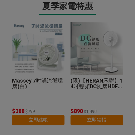
夏季家電特惠
Massey 7吋渦流循環
(限)【HERAN禾聯】1
扇(白)
4吋變頻DC風扇HDF-1
4A8N
$388
$890
$799
$1,490
立即結帳
立即結帳