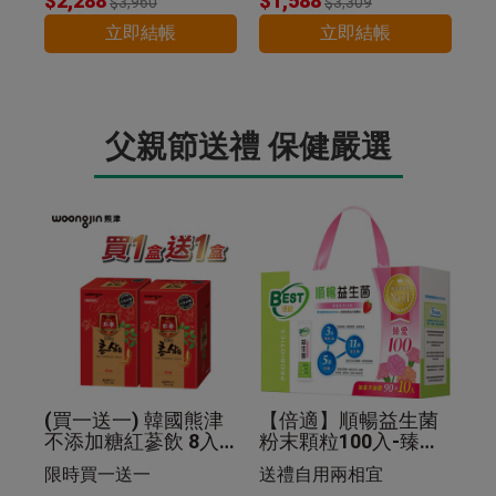
$2,288
$1,588
$3,960
$3,309
立即結帳
立即結帳
父親節送禮 保健嚴選
(買一送一) 韓國熊津
【倍適】順暢益生菌
不添加糖紅蔘飲 8入
粉末顆粒100入-臻愛
组
限定版禮盒
限時買一送一
送禮自用兩相宜