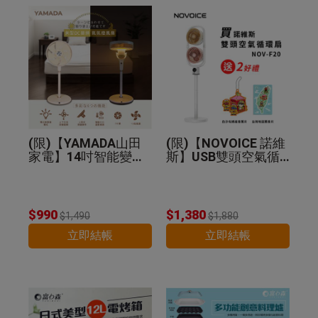
(限)【YAMADA山田
(限)【NOVOICE 諾維
家電】14吋智能變頻
斯】USB雙頭空氣循
DC扇 YDF-14WT720
環扇NOV-F20-贈好禮
$990
$1,380
$1,490
$1,880
立即結帳
立即結帳