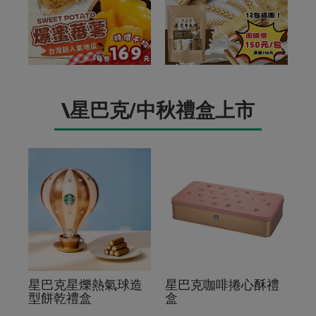
\星巴克/中秋禮盒上市
星巴克星爍熱氣球造
星巴克咖啡捲心酥禮
型餅乾禮盒
盒