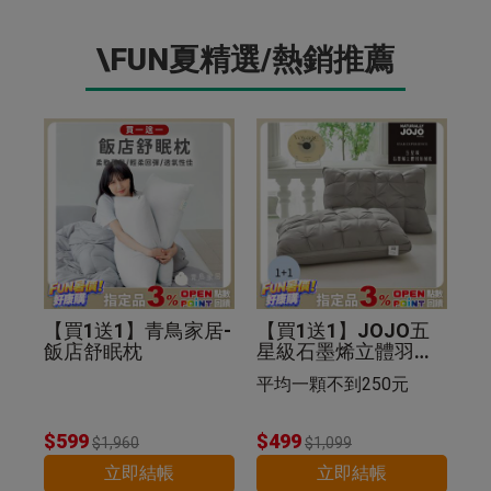
\FUN夏精選/熱銷推薦
【買1送1】青鳥家居-
【買1送1】JOJO五
飯店舒眠枕
星級石墨烯立體羽絲
絨枕(紐花枕)
平均一顆不到250元
$599
$499
$1,960
$1,099
立即結帳
立即結帳