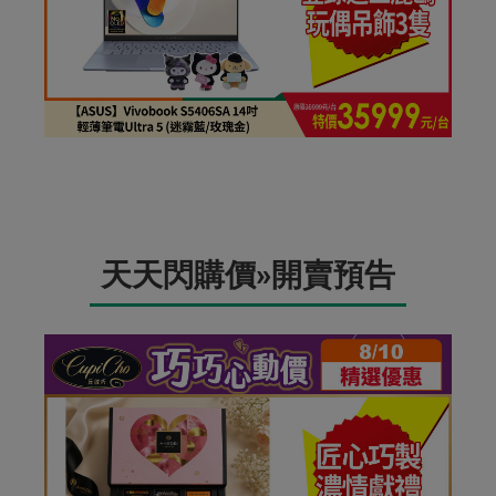
天天閃購價»開賣預告