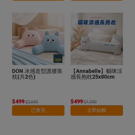
DON 冰感造型護腰靠
【Annabelle】貓咪涼
枕(共2色)
感長抱枕25x80cm
$499
$499
$2,690
$1,580
已售完
立即結帳