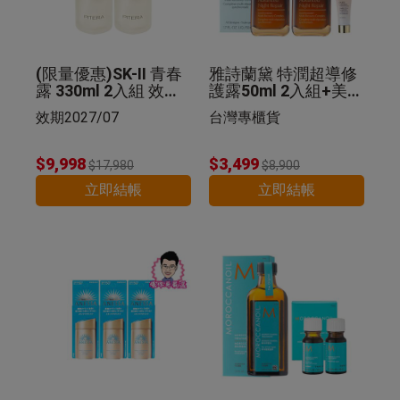
(限量優惠)SK-II 青春
雅詩蘭黛 特潤超導修
露 330ml 2入組 效期2
護露50ml 2入組+美肌
027/07
乳 5ml 公司貨
效期2027/07
台灣專櫃貨
$9,998
$3,499
$17,980
$8,900
立即結帳
立即結帳