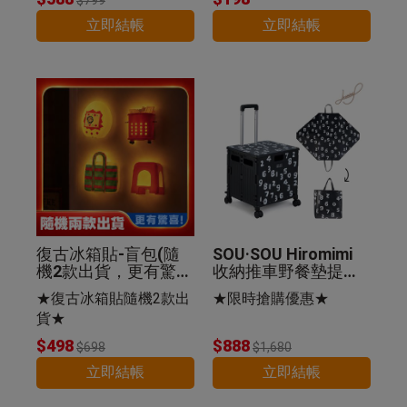
立即結帳
立即結帳
復古冰箱貼-盲包(隨
SOU·SOU Hiromimi
機2款出貨，更有驚
收納推車野餐墊提袋
喜)
組-SO-SU-U十數昆
★復古冰箱貼隨機2款出
★限時搶購優惠★
貨★
$498
$888
$698
$1,680
立即結帳
立即結帳