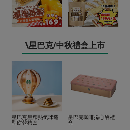
\星巴克/中秋禮盒上市
星巴克星爍熱氣球造
星巴克咖啡捲心酥禮
型餅乾禮盒
盒