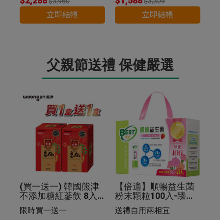
$2,288
$1,588
$3,960
$3,309
立即結帳
立即結帳
父親節送禮 保健嚴選
(買一送一) 韓國熊津
【倍適】順暢益生菌
不添加糖紅蔘飲 8入
粉末顆粒100入-臻愛
组
限定版禮盒
限時買一送一
送禮自用兩相宜