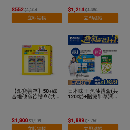
$552
$1,214
$1,104
$1,380
立即結帳
立即結帳
【銀寶善存】50+綜
日本味王 魚油禮盒(共
合維他命錠禮盒(共26
120粒)+贈療肺草潤喉
0錠)
糖30粒
$1,800
$1,899
$1,909
$3,760
立即結帳
立即結帳