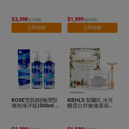
精華乳130ml 公司貨
$3,398
$1,599
$7,200
$2,250
立即結帳
立即結帳
KOSE雪肌精(極潤型
KIEHL'S 契爾氏 冰河
擁抱海洋版)500ml 2
醣蛋白舒敏修護保濕
入組 公司貨
霜(125ml)+T型臉部
推推棒