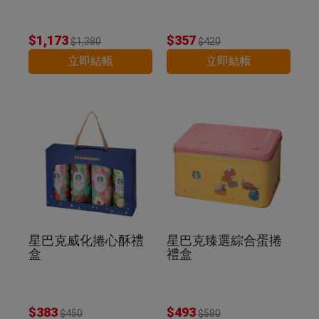
$1,173
$357
$1,380
$420
立即結帳
立即結帳
星巴克威化捲心酥禮
星巴克臻選綜合蛋捲
盒
禮盒
$383
$493
$450
$580