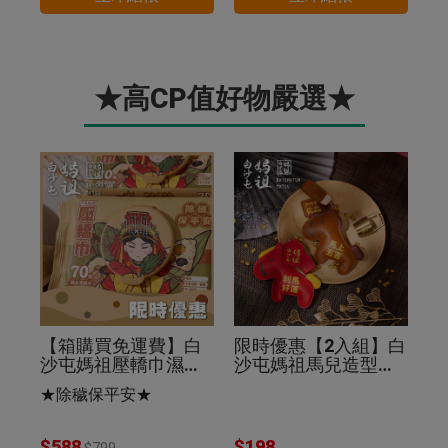
★高CP值好物嚴選★
【箱購買免運費】白
限時優惠【2入組】白
沙屯媽祖壓轎巾濕紙
沙屯媽祖馬兒造型皮
巾70抽(24入組)除穢
革鑰匙圈棕色+紅色
★除穢保平安★
保平安
$588
$198
$799