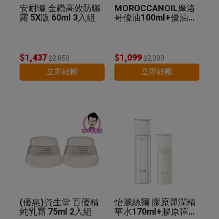
安耐曬 金鑽高效防曬
MOROCCANOIL摩洛
露 5X版 60ml 3入組
哥優油100ml+優油MI
NI組 公司貨
$1,437
$1,099
$2,850
$2,300
立即結帳
立即結帳
(優惠)資生堂 百優精
怡麗絲爾 膠原彈潤精
純乳霜 75ml 2入組
華水170ml+膠原彈潤