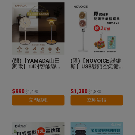
(限)【YAMADA山田
(限)【NOVOICE 諾維
家電】14吋智能變頻
斯】USB雙頭空氣循
DC扇 YDF-14WT720
環扇NOV-F20-贈好禮
$990
$1,380
$1,490
$1,880
立即結帳
立即結帳