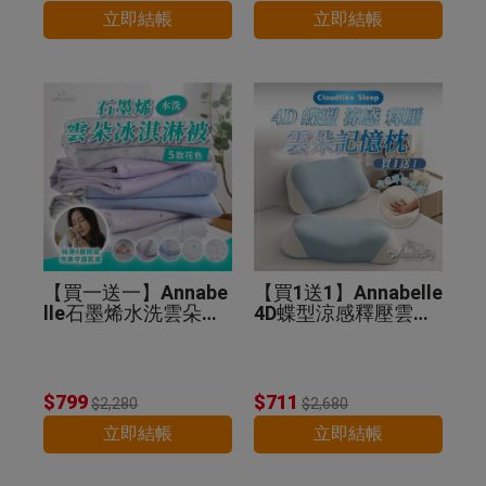
立即結帳
立即結帳
【買一送一】Annabe
【買1送1】Annabelle
lle石墨烯水洗雲朵冰
4D蝶型涼感釋壓雲朵
淇淋被(贈品顏色隨
記憶枕
機)
$799
$711
$2,280
$2,680
立即結帳
立即結帳