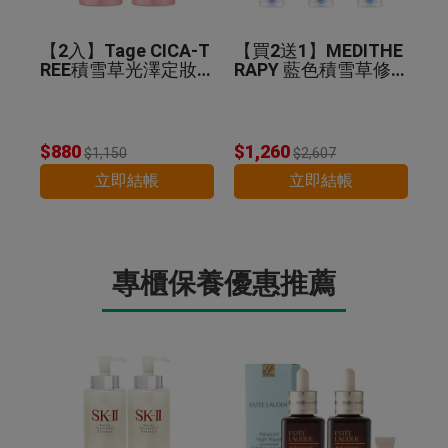
【2入】Tage CICA-T
【買2送1】MEDITHE
REE積雪草光澤定妝
RAPY 藍色積雪草修
噴霧 50ml
護乖乖霜 100ml
$880
$1,260
$1,150
$2,607
立即結帳
立即結帳
專櫃保養優惠推薦