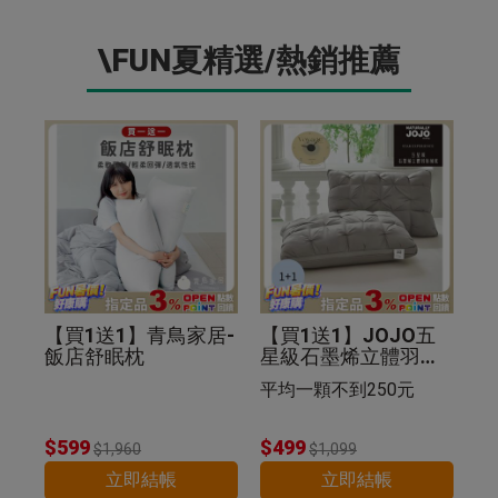
\FUN夏精選/熱銷推薦
【買1送1】青鳥家居-
【買1送1】JOJO五
飯店舒眠枕
星級石墨烯立體羽絲
絨枕(紐花枕)
平均一顆不到250元
$599
$499
$1,960
$1,099
立即結帳
立即結帳