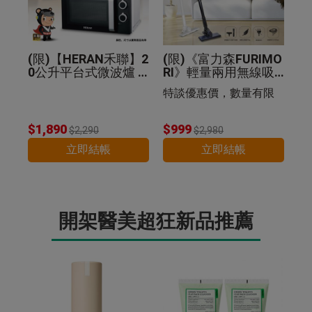
(限)【HERAN禾聯】2
(限)《富力森FURIMO
0公升平台式微波爐 2
RI》輕量兩用無線吸
0G5-HMO
塵器
特談優惠價，數量有限
$1,890
$999
$2,290
$2,980
立即結帳
立即結帳
開架醫美超狂新品推薦