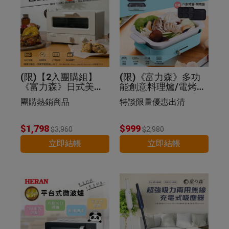
(限)【2入團購組】
(限)《富力森》多功
《富力森》日式美型1
能創意料理爐/電烤盤
2L電烤箱
(豪華五件組)
團購熱銷商品
特談限量優惠出清
$1,798
$999
$3,960
$2,980
立即結帳
立即結帳