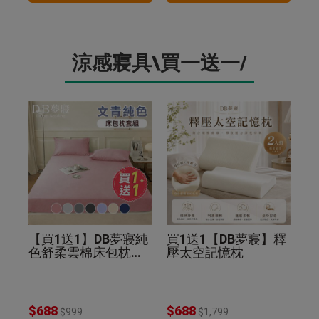
涼感寢具\買一送一/
【買1送1】DB夢寢純
買1送1【DB夢寢】釋
色舒柔雲棉床包枕套
壓太空記憶枕
組(贈品同尺寸同色)
$688
$688
$999
$1,799