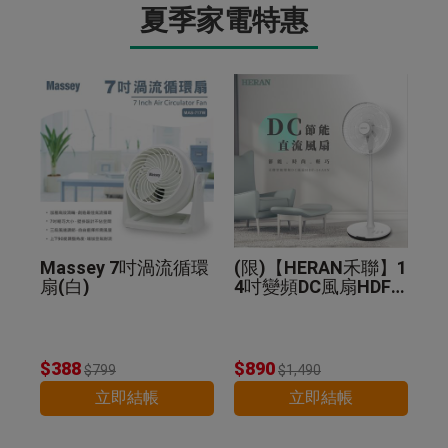
夏季家電特惠
Massey 7吋渦流循環
(限)【HERAN禾聯】1
扇(白)
4吋變頻DC風扇HDF-1
4A8N
$388
$890
$799
$1,490
立即結帳
立即結帳