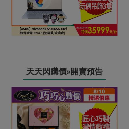
天天閃購價»開賣預告