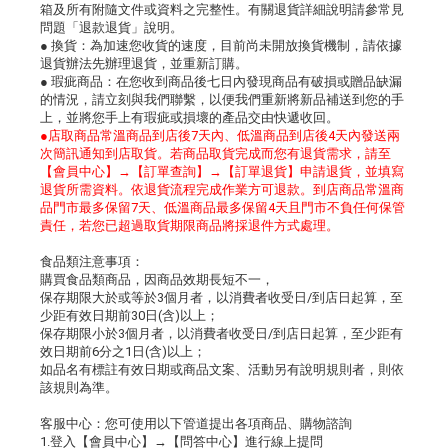
箱及所有附隨文件或資料之完整性。有關退貨詳細說明請參常見
問題「退款退貨」說明。
● 換貨：為加速您收貨的速度，目前尚未開放換貨機制，請依據
退貨辦法先辦理退貨，並重新訂購。
● 瑕疵商品：在您收到商品後七日內發現商品有破損或贈品缺漏
的情況，請立刻與我們聯繫，以便我們重新將新品補送到您的手
上，並將您手上有瑕疵或損壞的產品交由快遞收回。
●店取商品常溫商品到店後7天內、低溫商品到店後4天內發送兩
次簡訊通知到店取貨。若商品取貨完成而您有退貨需求，請至
【會員中心】→【訂單查詢】→【訂單退貨】申請退貨，並填寫
退貨所需資料。依退貨流程完成作業方可退款。到店商品常溫商
品門市最多保留7天、低溫商品最多保留4天且門市不負任何保管
責任，若您已超過取貨期限商品將採退件方式處理。
食品類注意事項：
購買食品類商品，因商品效期長短不一，
保存期限大於或等於3個月者，以消費者收受日/到店日起算，至
少距有效日期前30日(含)以上；
保存期限小於3個月者，以消費者收受日/到店日起算，至少距有
效日期前6分之1日(含)以上；
如品名有標註有效日期或商品文案、活動另有說明規則者，則依
該規則為準。
客服中心：您可使用以下管道提出各項商品、購物諮詢
1.登入【會員中心】→【問答中心】進行線上提問