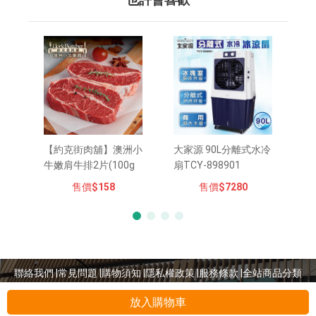
也許會喜歡
【約克街肉舖】澳洲小
大家源 90L分離式水冷
牛嫩肩牛排2片(100g
扇TCY-898901
±10%/片/2片1包)
售價
$158
售價
$7280
聯絡我們 |
常見問題 |
購物須知 |
隱私權政策 |
服務條款 |
全站商品分類
© 2026 UNI-President Chain Store Corporation. All rights reserved.
放入購物車