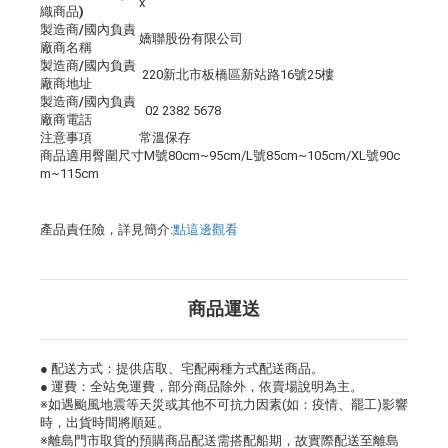
x
織商品)
製造商/國內負責
嬌聯股份有限公司
廠商名稱
製造商/國內負責
220新北市板橋區新站路16號25樓
廠商地址
製造商/國內負責
02 2382 5678
廠商電話
注意事項
常溫保存
商品適用臀圍尺寸M號80cm~95cm/L號85cm~105cm/XL號90c
m~115cm
產品責任險，詳見簡介:
點這邊觀看
商品運送
● 配送方式：提供店取、宅配兩種方式配送商品。
● 運費：全站免運費，部分商品除外，依賣場說明為主。
※如遇颱風地震等天災或其他不可抗力因素(如：疫情、罷工)影響
時，出貨時間將順延。
※離島門市取貨的預購商品配送需搭配船期，故實際配送至離島