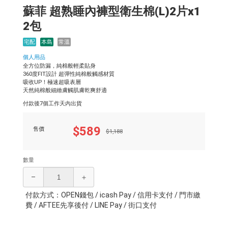
蘇菲 超熟睡內褲型衛生棉(L)2片x1
2包
宅配
本島
常溫
個人用品
全方位防漏，純棉般輕柔貼身
360度FIT設計 超彈性純棉般觸感材質
吸收UP！極速超吸表層
天然純棉般細緻膚觸肌膚乾爽舒適
付款後7個工作天內出貨
$589
售價
$1,188
數量
–
＋
付款方式：OPEN錢包 / icash Pay / 信用卡支付 / 門市繳
費 / AFTEE先享後付 / LINE Pay / 街口支付