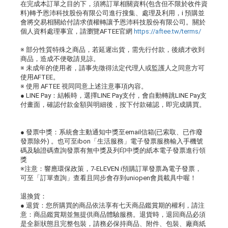
在完成本訂單之目的下，須將訂單相關資料(包含但不限於收件資
料)轉予恩沛科技股份有限公司進行搜集、處理及利用，i 預購並
會將交易相關給付請求債權轉讓予恩沛科技股份有限公司。關於
個人資料處理事宜，請瀏覽AFTEE官網
https://aftee.tw/terms/
※ 部分性質特殊之商品，若延遲出貨，需先行付款，後續才收到
商品，造成不便敬請見諒。
※ 未成年的使用者，請事先徵得法定代理人或監護人之同意方可
使用AFTEE。
※ 使用 AFTEE 視同同意上述注意事項內容。
● LINE Pay：結帳時，選擇LINE Pay支付，會自動轉跳LINE Pay支
付畫面，確認付款金額與明細後，按下付款確認，即完成購買。
● 發票中獎：系統會主動通知中獎至email信箱(已索取、已作廢
發票除外) 。也可至ibon「生活服務」電子發票服務輸入手機號
碼及驗證碼查詢發票有無中獎及列印中獎的紙本電子發票進行領
獎
※注意：響應環保政策，7-ELEVEN i預購訂單發票為電子發票，
可至「訂單查詢」查看且同步會存到uniopen會員載具中喔！
退換貨：
● 退貨：您所購買的商品依法享有七天商品鑑賞期的權利，請注
意：商品鑑賞期並無提供商品體驗服務。退貨時，退回商品必須
是全新狀態且完整包裝，請務必保持商品、附件、包裝、廠商紙