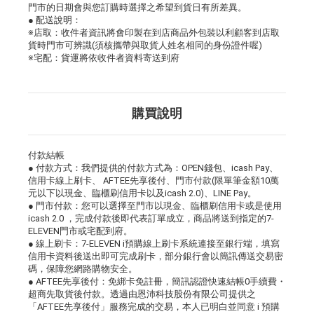
門市的日期會與您訂購時選擇之希望到貨日有所差異。
● 配送說明：
※店取：收件者資訊將會印製在到店商品外包裝以利顧客到店取
貨時門市可辨識(須核攜帶與取貨人姓名相同的身份證件喔)
※宅配：貨運將依收件者資料寄送到府
購買說明
付款結帳
● 付款方式：我們提供的付款方式為：OPEN錢包、icash Pay、
信用卡線上刷卡、 AFTEE先享後付、門市付款(限單筆金額10萬
元以下以現金、臨櫃刷信用卡以及icash 2.0)、LINE Pay。
● 門市付款：您可以選擇至門市以現金、臨櫃刷信用卡或是使用
icash 2.0 ，完成付款後即代表訂單成立，商品將送到指定的7-
ELEVEN門市或宅配到府。
● 線上刷卡：7-ELEVEN i預購線上刷卡系統連接至銀行端，填寫
信用卡資料後送出即可完成刷卡，部分銀行會以簡訊傳送交易密
碼，保障您網路購物安全。
● AFTEE先享後付：免綁卡免註冊，簡訊認證快速結帳0手續費・
超商先取貨後付款。透過由恩沛科技股份有限公司提供之
「AFTEE先享後付」服務完成的交易，本人已明白並同意 i 預購