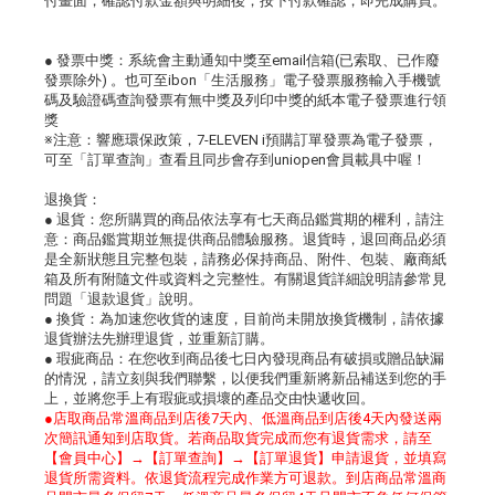
付畫面，確認付款金額與明細後，按下付款確認，即完成購買。
● 發票中獎：系統會主動通知中獎至email信箱(已索取、已作廢
發票除外) 。也可至ibon「生活服務」電子發票服務輸入手機號
碼及驗證碼查詢發票有無中獎及列印中獎的紙本電子發票進行領
獎
※注意：響應環保政策，7-ELEVEN i預購訂單發票為電子發票，
可至「訂單查詢」查看且同步會存到uniopen會員載具中喔！
退換貨：
● 退貨：您所購買的商品依法享有七天商品鑑賞期的權利，請注
意：商品鑑賞期並無提供商品體驗服務。退貨時，退回商品必須
是全新狀態且完整包裝，請務必保持商品、附件、包裝、廠商紙
箱及所有附隨文件或資料之完整性。有關退貨詳細說明請參常見
問題「退款退貨」說明。
● 換貨：為加速您收貨的速度，目前尚未開放換貨機制，請依據
退貨辦法先辦理退貨，並重新訂購。
● 瑕疵商品：在您收到商品後七日內發現商品有破損或贈品缺漏
的情況，請立刻與我們聯繫，以便我們重新將新品補送到您的手
上，並將您手上有瑕疵或損壞的產品交由快遞收回。
●店取商品常溫商品到店後7天內、低溫商品到店後4天內發送兩
次簡訊通知到店取貨。若商品取貨完成而您有退貨需求，請至
【會員中心】→【訂單查詢】→【訂單退貨】申請退貨，並填寫
退貨所需資料。依退貨流程完成作業方可退款。到店商品常溫商