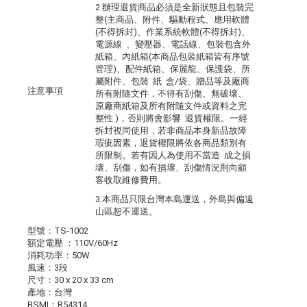
2.辦理退貨商品必須是全新狀態且包裝完
整(主商品、附件、驅動程式、應用軟體
(不得拆封)、作業系統軟體(不得拆封)、
電源線 、變壓器、電話線、包裝包含外
紙箱、內紙箱(本商品包裝紙箱皆有序號
管理)、配件紙箱、保麗龍、保護袋、所
屬附件、包裝 紙 盒/袋、贈品等及廠商
注意事項
所有附隨文件，不得有刮傷、無破壞、
原廠商紙箱及所有附隨文件或資料之完
整性 )，否則將會影響 退貨權限。一經
拆封視同使用，若非商品本身新品故障
瑕疵因素，退貨權限將依各商品類別有
所限制。若有因人為使用不當造 成之損
壞、刮傷，如有損壞、刮傷情況則向顧
客收取維修費用。
3.本商品只限台灣本島運送，外島與偏遠
山區恕不運送。
型號：TS-1002
額定電壓 ：110V/60Hz
消耗功率：50W
風速：3段
尺寸：30 x 20 x 33 cm
產地：台灣
BSMI：R54314