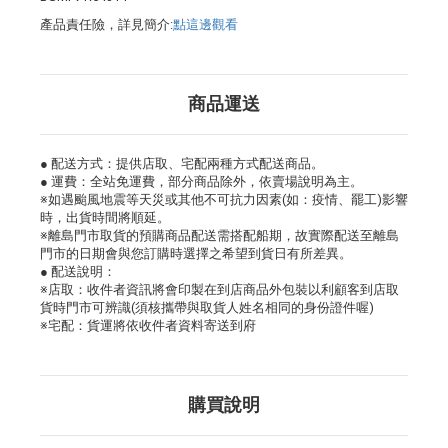
產品責任險，詳見簡介:
點這邊觀看
商品運送
● 配送方式：提供店取、宅配兩種方式配送商品。
● 運費：全站免運費，部分商品除外，依賣場說明為主。
※如遇颱風地震等天災或其他不可抗力因素(如：疫情、罷工)影響
時，出貨時間將順延。
※離島門市取貨的預購商品配送需搭配船期，故實際配送至離島
門市的日期會與您訂購時選擇之希望到貨日有所差異。
● 配送說明：
※店取：收件者資訊將會印製在到店商品外包裝以利顧客到店取
貨時門市可辨識(須核攜帶與取貨人姓名相同的身份證件喔)
※宅配：貨運將依收件者資料寄送到府
購買說明