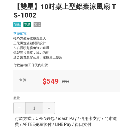
【雙星】10吋桌上型鋁葉涼風扇 T
S-1002
宅配
本島
常溫
季節家電
輕巧方便好收納風量大
三段風速旋鈕開關設計
左右擺頭超廣角強力送風
鋁製三片扇葉，風力強勁
適合露營及辦公桌、電腦桌上使用
付款後3個工作天內出貨
$549
售價
$999
數量
–
＋
付款方式：OPEN錢包 / icash Pay / 信用卡支付 / 門市繳
費 / AFTEE先享後付 / LINE Pay / 街口支付