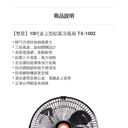
商品說明
【雙星】10吋桌上型鋁葉涼風扇 TS-1002
＊輕巧方便好收納風量大
＊三段風速，旋鈕開關設計
＊高密度護網，美觀耐用
＊鋁製三片扇葉，風力強勁
＊左右擺頭超廣角強力送風
＊扣式網面鎖拆裝方便清洗
＊防滑腳墊機座更安穩
＊適合露營及辦公桌、電腦桌上使用
＊正港台灣製造有保障