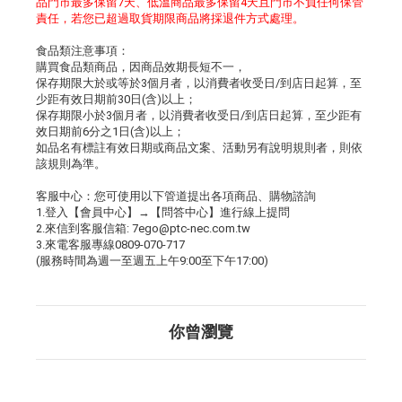
品門市最多保留7天、低溫商品最多保留4天且門市不負任何保管
責任，若您已超過取貨期限商品將採退件方式處理。
食品類注意事項：
購買食品類商品，因商品效期長短不一，
保存期限大於或等於3個月者，以消費者收受日/到店日起算，至
少距有效日期前30日(含)以上；
保存期限小於3個月者，以消費者收受日/到店日起算，至少距有
效日期前6分之1日(含)以上；
如品名有標註有效日期或商品文案、活動另有說明規則者，則依
該規則為準。
客服中心：您可使用以下管道提出各項商品、購物諮詢
1.登入【會員中心】→【問答中心】進行線上提問
2.來信到客服信箱: 7ego@ptc-nec.com.tw
3.來電客服專線0809-070-717
(服務時間為週一至週五上午9:00至下午17:00)
你曾瀏覽