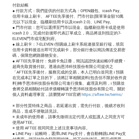
付款結帳
● 付款方式：我們提供的付款方式為：OPEN錢包、icash Pay、
信用卡線上刷卡、 AFTEE先享後付、門市付款(限單筆金額10萬
元以下以現金、臨櫃刷信用卡以及icash 2.0)、LINE Pay。
● 門市付款：您可以選擇至門市以現金、臨櫃刷信用卡或是使用
icash 2.0 ，完成付款後即代表訂單成立，商品將送到指定的7-
ELEVEN門市或宅配到府。
● 線上刷卡：7-ELEVEN i預購線上刷卡系統連接至銀行端，填寫
信用卡資料後送出即可完成刷卡，部分銀行會以簡訊傳送交易密
碼，保障您網路購物安全。
● AFTEE先享後付：免綁卡免註冊，簡訊認證快速結帳0手續費・
超商先取貨後付款。透過由恩沛科技股份有限公司提供之
「AFTEE先享後付」服務完成的交易，本人已明白並同意 i 預購
在完成本訂單之目的下，須將訂單相關資料(包含但不限於收件資
料)轉予恩沛科技股份有限公司進行搜集、處理及利用，i 預購並
會將交易相關給付請求債權轉讓予恩沛科技股份有限公司。關於
個人資料處理事宜，請瀏覽AFTEE官網
https://aftee.tw/terms/
※ 部分性質特殊之商品，若延遲出貨，需先行付款，後續才收到
商品，造成不便敬請見諒。
※ 未成年的使用者，請事先徵得法定代理人或監護人之同意方可
使用AFTEE。
※ 使用 AFTEE 視同同意上述注意事項內容。
● LINE Pay：結帳時，選擇LINE Pay支付，會自動轉跳LINE Pay支