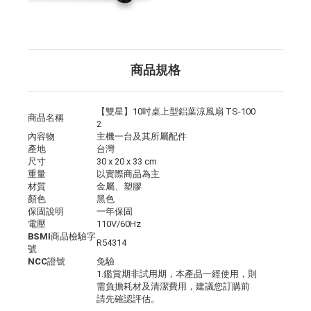
商品規格
【雙星】10吋桌上型鋁葉涼風扇 TS-100
商品名稱
2
內容物
主機一台及其所屬配件
產地
台灣
尺寸
30 x 20 x 33 cm
重量
以實際商品為主
材質
金屬、塑膠
顏色
黑色
保固說明
一年保固
電壓
110V/60Hz
BSMI商品檢驗字
R54314
號
NCC證號
免驗
1.鑑賞期非試用期，本產品一經使用，則
需負擔耗材及清潔費用，建議您訂購前
請先確認評估。