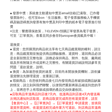
● 發票中獎：系統會主動通知中獎至email信箱(已索取、已作廢
發票除外) 。也可至ibon「生活服務」電子發票服務輸入手機號
碼及驗證碼查詢發票有無中獎及列印中獎的紙本電子發票進行領
獎
※注意：響應環保政策，7-ELEVEN i預購訂單發票為電子發票，
可至「訂單查詢」查看且同步會存到uniopen會員載具中喔！
退換貨：
● 退貨：您所購買的商品依法享有七天商品鑑賞期的權利，請注
意：商品鑑賞期並無提供商品體驗服務。退貨時，退回商品必須
是全新狀態且完整包裝，請務必保持商品、附件、包裝、廠商紙
箱及所有附隨文件或資料之完整性。有關退貨詳細說明請參常見
問題「退款退貨」說明。
● 換貨：為加速您收貨的速度，目前尚未開放換貨機制，請依據
退貨辦法先辦理退貨，並重新訂購。
● 瑕疵商品：在您收到商品後七日內發現商品有破損或贈品缺漏
的情況，請立刻與我們聯繫，以便我們重新將新品補送到您的手
上，並將您手上有瑕疵或損壞的產品交由快遞收回。
●店取商品常溫商品到店後7天內、低溫商品到店後4天內發送兩
次簡訊通知到店取貨。若商品取貨完成而您有退貨需求，請至
【會員中心】→【訂單查詢】→【訂單退貨】申請退貨，並填寫
退貨所需資料。依退貨流程完成作業方可退款。到店商品常溫商