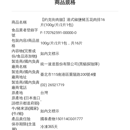
商品規格
【約克街肉舖】港式椒鹽豬五花肉排16
商品名稱
片(100g/片/2片1包)
食品業者登錄字
F-170762591-00000-0
號
包裝內容/商品規
100g/片/2片1包，共16片
格
內容物(完整成
如內文標示
份/食品添加物)
製造商/國內負責
統一速達股份有限公司(黑貓探險隊)
廠商名稱
製造商/國內負責
臺北市115南港區重陽路200號4樓
廠商地址
製造商/國內負責
(02) 26521719
廠商電話
原產地
台灣
原產地 (日本進口
-
請標示都道府縣)
牛/豬來源(國家)
如內文標示
(牛/豬)
產品責任險
國泰產物150114CG01777
保存期限(含溫
冷凍365天
層)