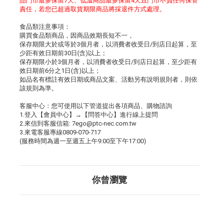
品門市最多保留7天、低溫商品最多保留4天且門市不負任何保管
責任，若您已超過取貨期限商品將採退件方式處理。
食品類注意事項：
購買食品類商品，因商品效期長短不一，
保存期限大於或等於3個月者，以消費者收受日/到店日起算，至
少距有效日期前30日(含)以上；
保存期限小於3個月者，以消費者收受日/到店日起算，至少距有
效日期前6分之1日(含)以上；
如品名有標註有效日期或商品文案、活動另有說明規則者，則依
該規則為準。
客服中心：您可使用以下管道提出各項商品、購物諮詢
1.登入【會員中心】→【問答中心】進行線上提問
2.來信到客服信箱: 7ego@ptc-nec.com.tw
3.來電客服專線0809-070-717
(服務時間為週一至週五上午9:00至下午17:00)
你曾瀏覽