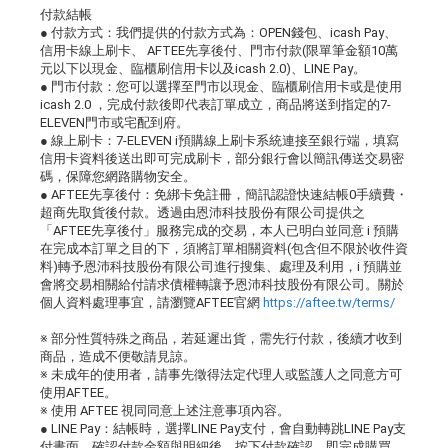
付款結帳
● 付款方式：我們提供的付款方式為：OPEN錢包、icash Pay、
信用卡線上刷卡、 AFTEE先享後付、門市付款(限單筆金額10萬
元以下以現金、臨櫃刷信用卡以及icash 2.0)、LINE Pay。
● 門市付款：您可以選擇至門市以現金、臨櫃刷信用卡或是使用
icash 2.0 ，完成付款後即代表訂單成立，商品將送到指定的7-
ELEVEN門市或宅配到府。
● 線上刷卡：7-ELEVEN i預購線上刷卡系統連接至銀行端，填寫
信用卡資料後送出即可完成刷卡，部分銀行會以簡訊傳送交易密
碼，保障您網路購物安全。
● AFTEE先享後付：免綁卡免註冊，簡訊認證快速結帳0手續費・
超商先取貨後付款。透過由恩沛科技股份有限公司提供之
「AFTEE先享後付」服務完成的交易，本人已明白並同意 i 預購
在完成本訂單之目的下，須將訂單相關資料(包含但不限於收件資
料)轉予恩沛科技股份有限公司進行搜集、處理及利用，i 預購並
會將交易相關給付請求債權轉讓予恩沛科技股份有限公司。關於
個人資料處理事宜，請瀏覽AFTEE官網
https://aftee.tw/terms/
※ 部分性質特殊之商品，若延遲出貨，需先行付款，後續才收到
商品，造成不便敬請見諒。
※ 未成年的使用者，請事先徵得法定代理人或監護人之同意方可
使用AFTEE。
※ 使用 AFTEE 視同同意上述注意事項內容。
● LINE Pay：結帳時，選擇LINE Pay支付，會自動轉跳LINE Pay支
付畫面，確認付款金額與明細後，按下付款確認，即完成購買。