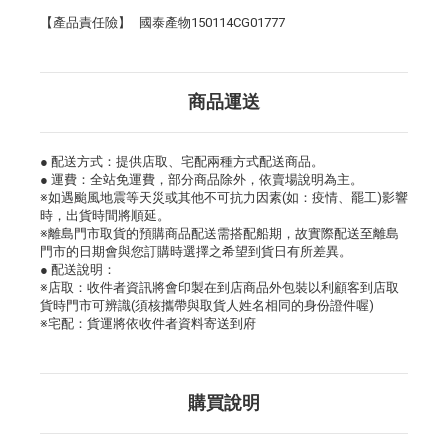
【產品責任險】
國泰產物150114CG01777
商品運送
● 配送方式：提供店取、宅配兩種方式配送商品。
● 運費：全站免運費，部分商品除外，依賣場說明為主。
※如遇颱風地震等天災或其他不可抗力因素(如：疫情、罷工)影響
時，出貨時間將順延。
※離島門市取貨的預購商品配送需搭配船期，故實際配送至離島
門市的日期會與您訂購時選擇之希望到貨日有所差異。
● 配送說明：
※店取：收件者資訊將會印製在到店商品外包裝以利顧客到店取
貨時門市可辨識(須核攜帶與取貨人姓名相同的身份證件喔)
※宅配：貨運將依收件者資料寄送到府
購買說明