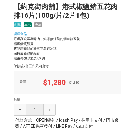
【約克街肉舖】港式椒鹽豬五花肉
排16片(100g/片/2片1包)
宅配
本島
冷凍
調理食品
嚴選高級國產豬肉，純淨無汙染的網室豬五花
精選優質豬隻
將健康新鮮的豬五花急速冷凍
保持最新鮮的品質
然後再加以去皮/厚切
付款後7個工作天內出貨
$1,280
售價
$1,680
數量
–
＋
付款方式：OPEN錢包 / icash Pay / 信用卡支付 / 門市繳
費 / AFTEE先享後付 / LINE Pay / 街口支付