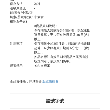
保存方法
冷凍
過敏原資訊
-
(非素食/全素/蛋
奶素/蛋素/奶素/
非素食
植物五辛素)
※商品效期說明：
保存期限大於或等於3個月者，以配送抵
達日起算，至少距有效日期前 30 日(含)
以上；
注意事項
保存期限小於3個月者，則以配送抵達日
起算，至少距有效日期前 6分之1 日(含)
以上；
如品名標註有效日期或商品文案另有說
明規則者，依該規則為準。
營養標示
如內文標示
產品責任險，詳見簡介:
點這邊觀看
證號字號