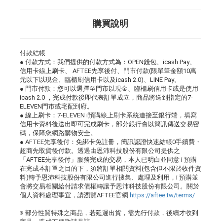
購買說明
付款結帳
● 付款方式：我們提供的付款方式為：OPEN錢包、icash Pay、
信用卡線上刷卡、 AFTEE先享後付、門市付款(限單筆金額10萬
元以下以現金、臨櫃刷信用卡以及icash 2.0)、LINE Pay。
● 門市付款：您可以選擇至門市以現金、臨櫃刷信用卡或是使用
icash 2.0 ，完成付款後即代表訂單成立，商品將送到指定的7-
ELEVEN門市或宅配到府。
● 線上刷卡：7-ELEVEN i預購線上刷卡系統連接至銀行端，填寫
信用卡資料後送出即可完成刷卡，部分銀行會以簡訊傳送交易密
碼，保障您網路購物安全。
● AFTEE先享後付：免綁卡免註冊，簡訊認證快速結帳0手續費・
超商先取貨後付款。透過由恩沛科技股份有限公司提供之
「AFTEE先享後付」服務完成的交易，本人已明白並同意 i 預購
在完成本訂單之目的下，須將訂單相關資料(包含但不限於收件資
料)轉予恩沛科技股份有限公司進行搜集、處理及利用，i 預購並
會將交易相關給付請求債權轉讓予恩沛科技股份有限公司。關於
個人資料處理事宜，請瀏覽AFTEE官網
https://aftee.tw/terms/
※ 部分性質特殊之商品，若延遲出貨，需先行付款，後續才收到