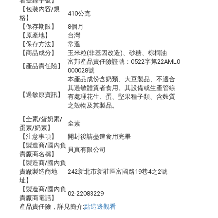
者登錄字號】
【包裝內容/規
410公克
格】
【保存期限】
8個月
【原產地】
台灣
【保存方法】
常溫
【商品成分】
玉米粒(非基因改造)、砂糖、棕櫚油
富邦產品責任險證號：0522字第22AML0
【產品責任險】
000028號
本產品成份含奶類、大豆製品、不適合
其過敏體質者食用。其設備或生產管線
【過敏原資訊】
有處理花生、蛋、堅果種子類、含麩質
之殼物及其製品。
【全素/蛋奶素/
全素
蛋素/奶素】
【注意事項】
開封後請盡速食用完畢
【製造商/國內負
貝真有限公司
責廠商名稱】
【製造商/國內負
責廠製造商地
242新北市新莊區富國路19巷4之2號
址】
【製造商/國內負
02-22083229
責廠商電話】
產品責任險，詳見簡介:
點這邊觀看