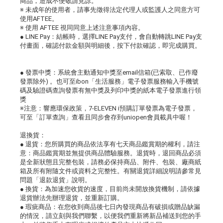
商品，造成不便敬請見諒。
※ 未成年的使用者，請事先徵得法定代理人或監護人之同意方可
使用AFTEE。
※ 使用 AFTEE 視同同意上述注意事項內容。
● LINE Pay：結帳時，選擇LINE Pay支付，會自動轉跳LINE Pay支
付畫面，確認付款金額與明細後，按下付款確認，即完成購買。
● 發票中獎：系統會主動通知中獎至email信箱(已索取、已作廢
發票除外) 。也可至ibon「生活服務」電子發票服務輸入手機號
碼及驗證碼查詢發票有無中獎及列印中獎的紙本電子發票進行領
獎
※注意：響應環保政策，7-ELEVEN i預購訂單發票為電子發票，
可至「訂單查詢」查看且同步會存到uniopen會員載具中喔！
退換貨：
● 退貨：您所購買的商品依法享有七天商品鑑賞期的權利，請注
意：商品鑑賞期並無提供商品體驗服務。退貨時，退回商品必須
是全新狀態且完整包裝，請務必保持商品、附件、包裝、廠商紙
箱及所有附隨文件或資料之完整性。有關退貨詳細說明請參常見
問題「退款退貨」說明。
● 換貨：為加速您收貨的速度，目前尚未開放換貨機制，請依據
退貨辦法先辦理退貨，並重新訂購。
● 瑕疵商品：在您收到商品後七日內發現商品有破損或贈品缺漏
的情況，請立刻與我們聯繫，以便我們重新將新品補送到您的手