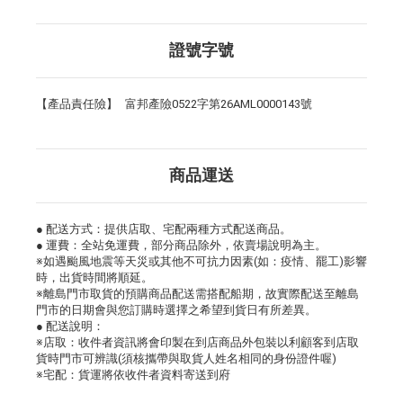
證號字號
【產品責任險】
富邦產險0522字第26AML0000143號
商品運送
● 配送方式：提供店取、宅配兩種方式配送商品。
● 運費：全站免運費，部分商品除外，依賣場說明為主。
※如遇颱風地震等天災或其他不可抗力因素(如：疫情、罷工)影響
時，出貨時間將順延。
※離島門市取貨的預購商品配送需搭配船期，故實際配送至離島
門市的日期會與您訂購時選擇之希望到貨日有所差異。
● 配送說明：
※店取：收件者資訊將會印製在到店商品外包裝以利顧客到店取
貨時門市可辨識(須核攜帶與取貨人姓名相同的身份證件喔)
※宅配：貨運將依收件者資料寄送到府