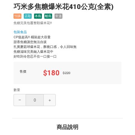
巧米多焦糖爆米花410公克(全素)
預購
店取
本島
離島
常溫
焦糖完美包覆整顆爆米花!!
包裝食品
CP值超高!! 桶裝超大容量
甜香焦糖讓您無法自拔
扎實蘑菇球爆米花，酥脆口感，令人回味無
焦糖滋味完美融入爆米花中
好吃到令您忍不住一口接一口
$180
售價
$220
數量
–
＋
商品說明