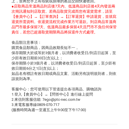
上，並將您手上有瑕疵或損壞的產品交由快遞收回。
●店取商品常溫商品到店後7天內、低溫商品到店後4天內發送兩
次簡訊通知到店取貨。若商品取貨完成而您有退貨需求，請至
【會員中心】→【訂單查詢】→【訂單退貨】申請退貨，並填寫
退貨所需資料。依退貨流程完成作業方可退款。到店商品常溫商
品門市最多保留7天、低溫商品最多保留4天且門市不負任何保管
責任，若您已超過取貨期限商品將採退件方式處理。
食品類注意事項：
購買食品類商品，因商品效期長短不一，
保存期限大於或等於3個月者，以消費者收受日/到店日起算，至
少距有效日期前30日(含)以上；
保存期限小於3個月者，以消費者收受日/到店日起算，至少距有
效日期前6分之1日(含)以上；
如品名有標註有效日期或商品文案、活動另有說明規則者，則依
該規則為準。
客服中心：您可使用以下管道提出各項商品、購物諮詢
1.登入【會員中心】→【問答中心】進行線上提問
2.來信到客服信箱: 7ego@ptc-nec.com.tw
3.來電客服專線0809-070-717
(服務時間為週一至週五上午9:00至下午17:00)