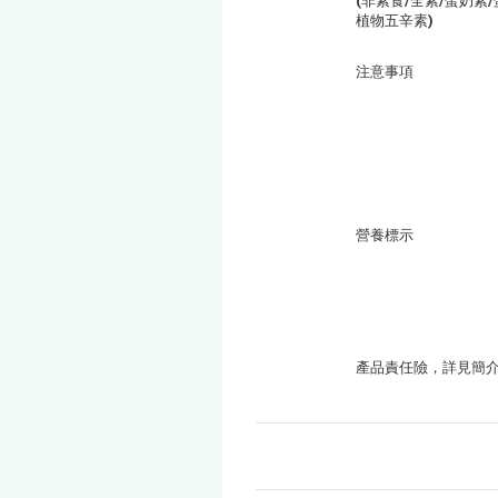
(非素食/全素/蛋奶素/
植物五辛素)
注意事項
營養標示
產品責任險，詳見簡介