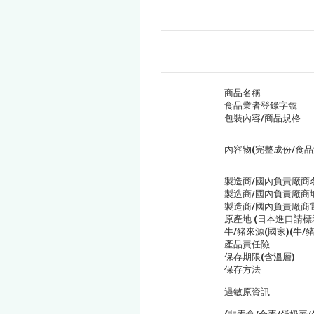
商品名稱
食品業者登錄字號
包裝內容/商品規格
內容物(完整成份/食品
製造商/國內負責廠商
製造商/國內負責廠商
製造商/國內負責廠商
原產地 (日本進口請標
牛/豬來源(國家)(牛/豬
產品責任險
保存期限(含溫層)
保存方法
過敏原資訊