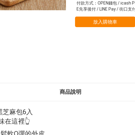
付款方式：OPEN錢包 / icash P
E先享後付 / LINE Pay / 街口支
放入購物車
商品說明
黑芝麻包6入
味在這裡👆
鬆軟Q彈的外皮