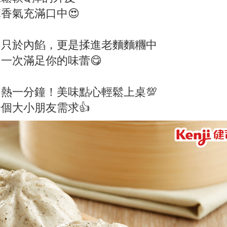
香氣充滿口中😍
不只於內餡，更是揉進老麵麵糰中
一次滿足你的味蕾😋
熱一分鐘！美味點心輕鬆上桌💯
個大小朋友需求👍