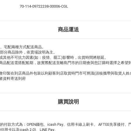
70-114-09722238-00006-CGL
商品運送
取、宅配兩種方式配送商品。
，部分商品除外，依賣場說明為主。
或其他不可抗力因素(如：疫情、罷工)影響時，出貨時間將順延。
購商品配送需搭配船期，故實際配送至離島門市的日期會與您訂購時選擇之希望
會印製在到店商品外包裝以利顧客到店取貨時門市可辨識(須核攜帶與取貨人姓
者資料寄送到府
購買說明
的付款方式為：OPEN錢包、icash Pay、信用卡線上刷卡、 AFTEE先享後付
以及icash 2.0)、LINE Pay。