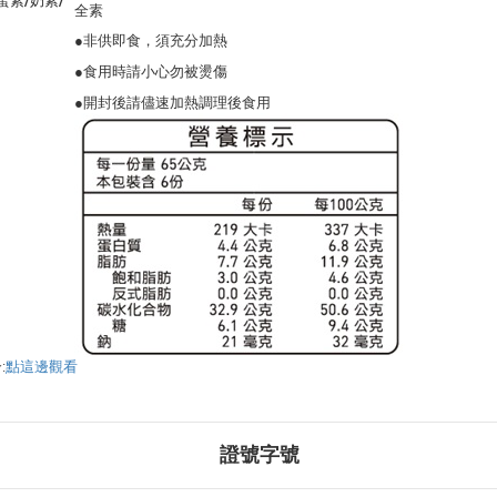
蛋素/奶素/
全素
●非供即食，須充分加熱
●食用時請小心勿被燙傷
●開封後請儘速加熱調理後食用
:
點這邊觀看
證號字號