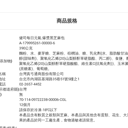
商品規格
健司每日元氣 爆漿黑芝麻包
A-179995261-00000-6
390公克
麵粉、水、麥芽糖、芝麻粉、棕櫚油、糖、乳化劑(水、脂肪酸甘油
醇(甜味劑)、聚氧化乙烯(20)山梨醇酐單硬脂酯、丙二醇)、食鹽、
添加物)
聚氧化乙烯(20)山梨醇酐單硬脂酸酯、維生素C(抗氧化劑))、玉米
(蔗糖素)、葡萄糖。
名稱
台灣真弓通商股份有限公司
地址
台北市內湖區基湖路35巷51號5樓之1
電話
02-2657-4452
示都道府縣)
台灣
)
無
70-114-09722238-00006-CGL
12個月
請保存於冷凍-18℃以下
本產品含有麩質之穀類與芝麻。本產品與其他含有蛋類、花生、大
果的產品於同一工廠生產，食物過敏者請留意。