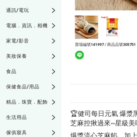
通訊/電玩
電腦．資訊．相機
家電/影音
賣場編號
141997
/ 商品品號
305751
美妝保養
食品
保健食品/用品
精品．珠寶．配飾
🏆健司每日元氣 爆漿
生活用品
芝麻控揪過來~星級美
傢俱寢具
爆漿流心芝麻餡，加上