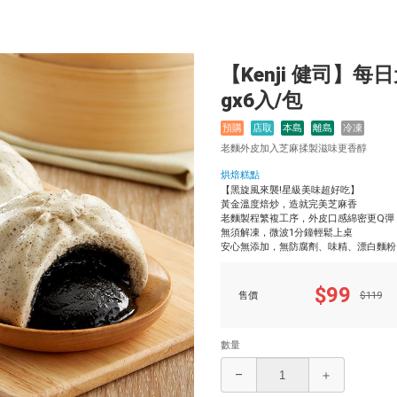
【Kenji 健司】每
gx6入/包
預購
店取
本島
離島
冷凍
老麵外皮加入芝麻揉製滋味更香醇
烘焙糕點
【黑旋風來襲!星級美味超好吃】
黃金溫度焙炒，造就完美芝麻香
老麵製程繁複工序，外皮口感綿密更Q彈
無須解凍，微波1分鐘輕鬆上桌
安心無添加，無防腐劑、味精、漂白麵粉
$99
售價
$119
數量
–
＋