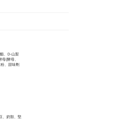
酯、D-山梨
酵母(酵母、
澱粉、甜味劑
豆、奶類、堅