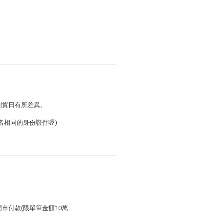
到貨日有所差異。
名相同的身份證件喔)
、門市付款(限單筆金額10萬