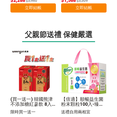
$2,288
$1,588
$3,960
$3,309
立即結帳
立即結帳
父親節送禮 保健嚴選
(買一送一) 韓國熊津
【倍適】順暢益生菌
不添加糖紅蔘飲 8入
粉末顆粒100入-臻愛
组
限定版禮盒
限時買一送一
送禮自用兩相宜