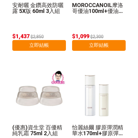
安耐曬 金鑽高效防曬
MOROCCANOIL摩洛
露 5X版 60ml 3入組
哥優油100ml+優油MI
NI組 公司貨
$1,437
$1,099
$2,850
$2,300
立即結帳
立即結帳
(優惠)資生堂 百優精
怡麗絲爾 膠原彈潤精
純乳霜 75ml 2入組
華水170ml+膠原彈潤