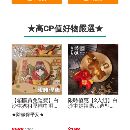
★高CP值好物嚴選★
【箱購買免運費】白
限時優惠【2入組】白
沙屯媽祖壓轎巾濕紙
沙屯媽祖馬兒造型皮
巾70抽(24入組)除穢
革鑰匙圈棕色+紅色
★除穢保平安★
保平安
$588
$198
$799