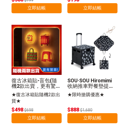
立即結帳
立即結帳
復古冰箱貼-盲包(隨
SOU·SOU Hiromimi
機2款出貨，更有驚
收納推車野餐墊提袋
喜)
組-SO-SU-U十數昆
★復古冰箱貼隨機2款出
★限時搶購優惠★
貨★
$498
$888
$698
$1,680
立即結帳
立即結帳