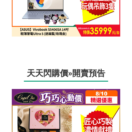
天天閃購價»開賣預告