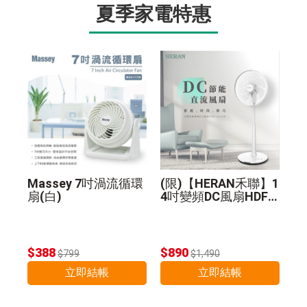
夏季家電特惠
Massey 7吋渦流循環
(限)【HERAN禾聯】1
扇(白)
4吋變頻DC風扇HDF-1
4A8N
$388
$890
$799
$1,490
立即結帳
立即結帳