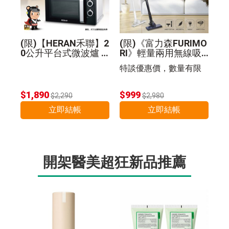
(限)【HERAN禾聯】2
(限)《富力森FURIMO
0公升平台式微波爐 2
RI》輕量兩用無線吸
0G5-HMO
塵器
特談優惠價，數量有限
$1,890
$999
$2,290
$2,980
立即結帳
立即結帳
開架醫美超狂新品推薦