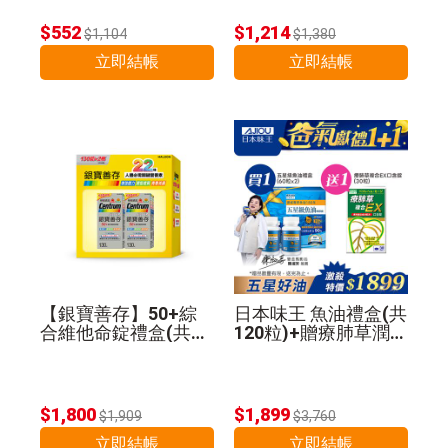
$552
$1,214
$1,104
$1,380
立即結帳
立即結帳
【銀寶善存】50+綜
日本味王 魚油禮盒(共
合維他命錠禮盒(共26
120粒)+贈療肺草潤喉
0錠)
糖30粒
$1,800
$1,899
$1,909
$3,760
立即結帳
立即結帳