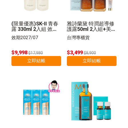
(限量優惠)SK-II 青春
雅詩蘭黛 特潤超導修
露 330ml 2入組 效期2
護露50ml 2入組+美肌
027/07
乳 5ml 公司貨
效期2027/07
台灣專櫃貨
$9,998
$3,499
$17,980
$8,900
立即結帳
立即結帳