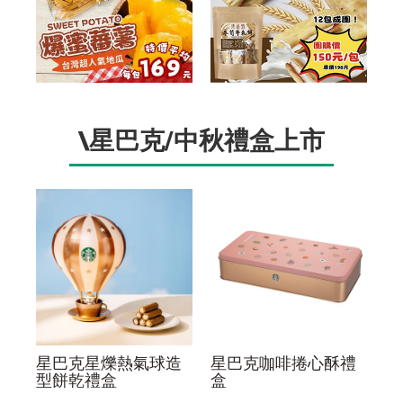
\星巴克/中秋禮盒上市
星巴克星爍熱氣球造
星巴克咖啡捲心酥禮
型餅乾禮盒
盒