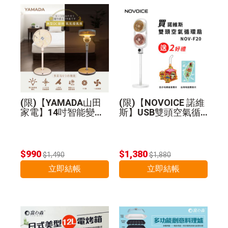
(限)【YAMADA山田
(限)【NOVOICE 諾維
家電】14吋智能變頻
斯】USB雙頭空氣循
DC扇 YDF-14WT720
環扇NOV-F20-贈好禮
$990
$1,380
$1,490
$1,880
立即結帳
立即結帳