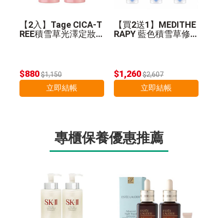
【2入】Tage CICA-T
【買2送1】MEDITHE
REE積雪草光澤定妝
RAPY 藍色積雪草修
噴霧 50ml
護乖乖霜 100ml
$880
$1,260
$1,150
$2,607
立即結帳
立即結帳
專櫃保養優惠推薦