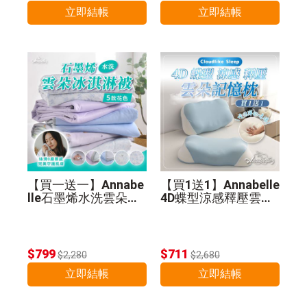
立即結帳
立即結帳
【買一送一】Annabe
【買1送1】Annabelle
lle石墨烯水洗雲朵冰
4D蝶型涼感釋壓雲朵
淇淋被(贈品顏色隨
記憶枕
機)
$799
$711
$2,280
$2,680
立即結帳
立即結帳