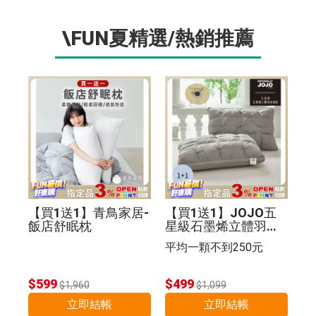
\FUN夏精選/熱銷推薦
【買1送1】青鳥家居-
【買1送1】JOJO五
飯店舒眠枕
星級石墨烯立體羽絲
絨枕(紐花枕)
平均一顆不到250元
$599
$499
$1,960
$1,099
立即結帳
立即結帳