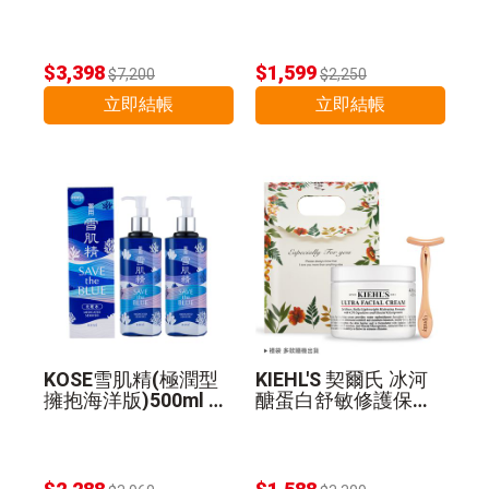
精華乳130ml 公司貨
$3,398
$1,599
$7,200
$2,250
立即結帳
立即結帳
KOSE雪肌精(極潤型
KIEHL'S 契爾氏 冰河
擁抱海洋版)500ml 2
醣蛋白舒敏修護保濕
入組 公司貨
霜(125ml)+T型臉部
推推棒