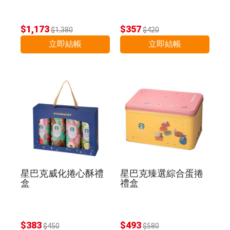
$1,173
$357
$1,380
$420
立即結帳
立即結帳
星巴克威化捲心酥禮
星巴克臻選綜合蛋捲
盒
禮盒
$383
$493
$450
$580