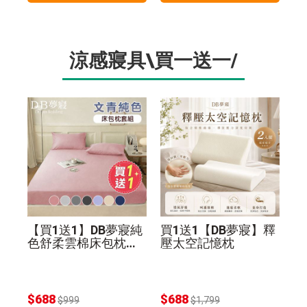
涼感寢具\買一送一/
【買1送1】DB夢寢純
買1送1【DB夢寢】釋
色舒柔雲棉床包枕套
壓太空記憶枕
組(贈品同尺寸同色)
$688
$688
$999
$1,799