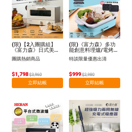
(限)【2入團購組】
(限)《富力森》多功
《富力森》日式美型1
能創意料理爐/電烤盤
2L電烤箱
(豪華五件組)
團購熱銷商品
特談限量優惠出清
$1,798
$999
$3,960
$2,980
立即結帳
立即結帳