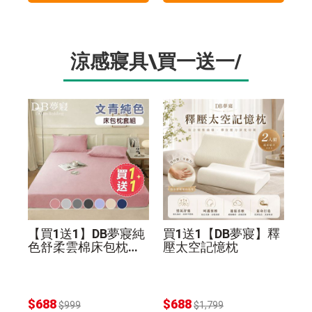
涼感寢具\買一送一/
【買1送1】DB夢寢純
買1送1【DB夢寢】釋
色舒柔雲棉床包枕套
壓太空記憶枕
組(贈品同尺寸同色)
$688
$688
$999
$1,799