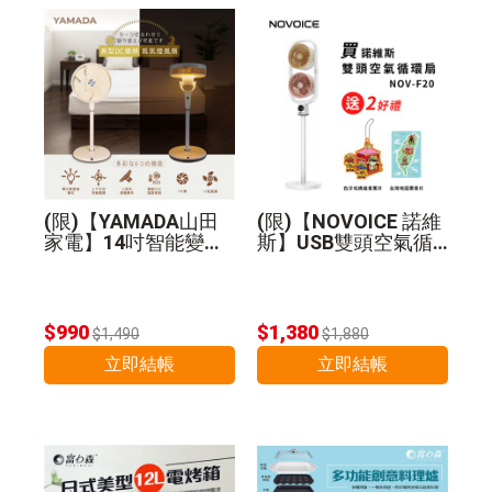
(限)【YAMADA山田
(限)【NOVOICE 諾維
家電】14吋智能變頻
斯】USB雙頭空氣循
DC扇 YDF-14WT720
環扇NOV-F20-贈好禮
$990
$1,380
$1,490
$1,880
立即結帳
立即結帳