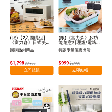
(限)【2入團購組】
(限)《富力森》多功
《富力森》日式美型1
能創意料理爐/電烤盤
2L電烤箱
(豪華五件組)
團購熱銷商品
特談限量優惠出清
$1,798
$999
$3,960
$2,980
立即結帳
立即結帳