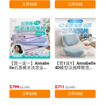
立即結帳
立即結帳
【買一送一】Annabe
【買1送1】Annabelle
lle石墨烯水洗雲朵冰
4D蝶型涼感釋壓雲朵
淇淋被(贈品顏色隨
記憶枕
機)
$799
$711
$2,280
$2,680
立即結帳
立即結帳