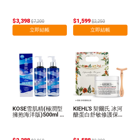
精華乳130ml 公司貨
$3,398
$1,599
$7,200
$2,250
立即結帳
立即結帳
KOSE雪肌精(極潤型
KIEHL'S 契爾氏 冰河
擁抱海洋版)500ml 2
醣蛋白舒敏修護保濕
入組 公司貨
霜(125ml)+T型臉部
推推棒