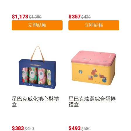
$1,173
$357
$1,380
$420
立即結帳
立即結帳
星巴克威化捲心酥禮
星巴克臻選綜合蛋捲
盒
禮盒
$383
$493
$450
$580