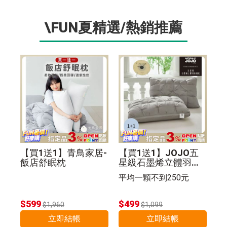
\FUN夏精選/熱銷推薦
【買1送1】青鳥家居-
【買1送1】JOJO五
飯店舒眠枕
星級石墨烯立體羽絲
絨枕(紐花枕)
平均一顆不到250元
$599
$499
$1,960
$1,099
立即結帳
立即結帳