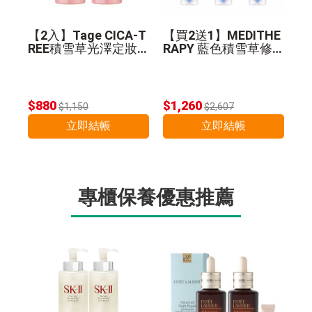
【2入】Tage CICA-T
【買2送1】MEDITHE
REE積雪草光澤定妝
RAPY 藍色積雪草修
噴霧 50ml
護乖乖霜 100ml
$880
$1,260
$1,150
$2,607
立即結帳
立即結帳
專櫃保養優惠推薦