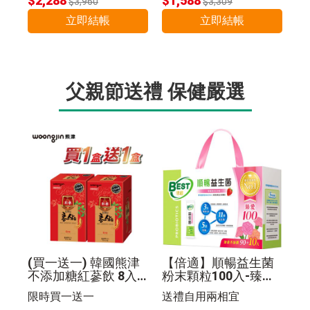
$2,288
$1,588
$3,960
$3,309
立即結帳
立即結帳
父親節送禮 保健嚴選
(買一送一) 韓國熊津
【倍適】順暢益生菌
不添加糖紅蔘飲 8入
粉末顆粒100入-臻愛
组
限定版禮盒
限時買一送一
送禮自用兩相宜