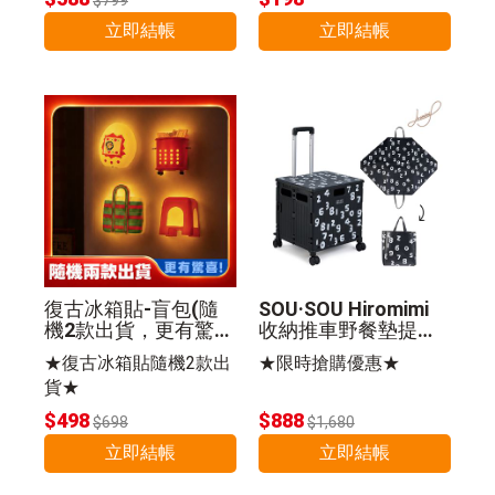
立即結帳
立即結帳
復古冰箱貼-盲包(隨
SOU·SOU Hiromimi
機2款出貨，更有驚
收納推車野餐墊提袋
喜)
組-SO-SU-U十數昆
★復古冰箱貼隨機2款出
★限時搶購優惠★
貨★
$498
$888
$698
$1,680
立即結帳
立即結帳