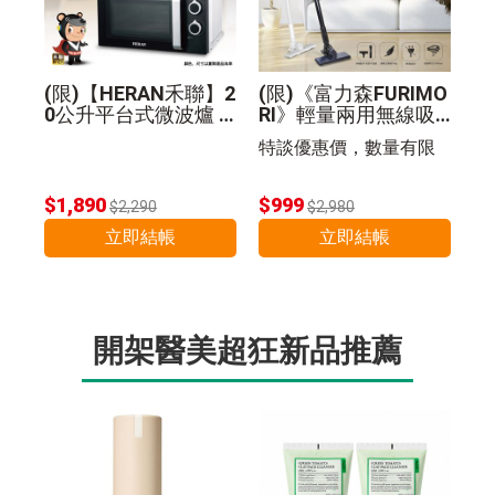
(限)【HERAN禾聯】2
(限)《富力森FURIMO
0公升平台式微波爐 2
RI》輕量兩用無線吸
0G5-HMO
塵器
特談優惠價，數量有限
$1,890
$999
$2,290
$2,980
立即結帳
立即結帳
開架醫美超狂新品推薦