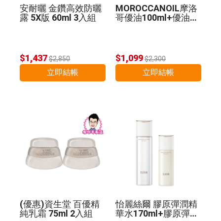
安耐曬 金鑽高效防曬
MOROCCANOIL摩洛
露 5X版 60ml 3入組
哥優油100ml+優油MI
NI組 公司貨
$1,437
$1,099
$2,850
$2,300
立即結帳
立即結帳
(優惠)資生堂 百優精
怡麗絲爾 膠原彈潤精
純乳霜 75ml 2入組
華水170ml+膠原彈潤