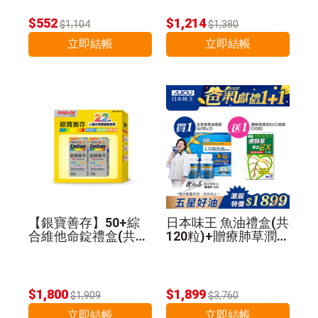
$552
$1,214
$1,104
$1,380
立即結帳
立即結帳
【銀寶善存】50+綜
日本味王 魚油禮盒(共
合維他命錠禮盒(共26
120粒)+贈療肺草潤喉
0錠)
糖30粒
$1,800
$1,899
$1,909
$3,760
立即結帳
立即結帳