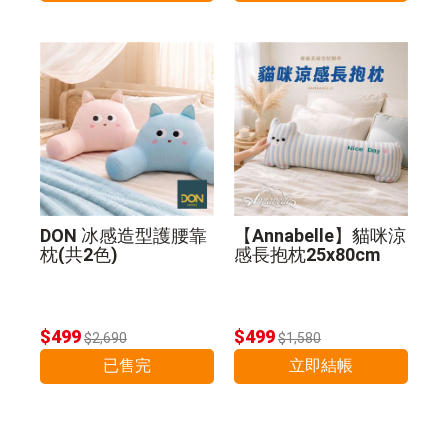
DON 冰感造型護腰靠
【Annabelle】貓咪涼
枕(共2色)
感長抱枕25x80cm
$499
$499
$2,690
$1,580
已售完
立即結帳