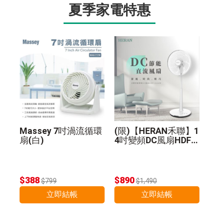
夏季家電特惠
Massey 7吋渦流循環
(限)【HERAN禾聯】1
扇(白)
4吋變頻DC風扇HDF-1
4A8N
$388
$890
$799
$1,490
立即結帳
立即結帳