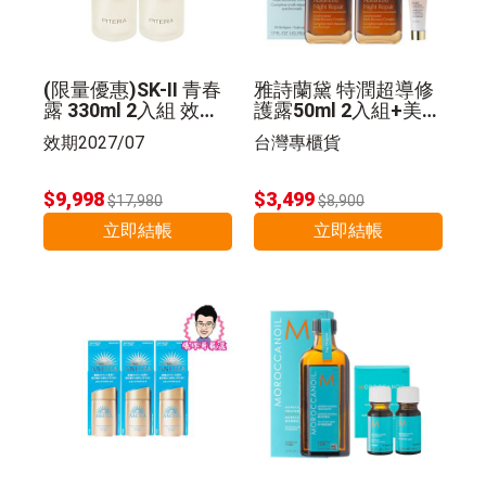
(限量優惠)SK-II 青春
雅詩蘭黛 特潤超導修
露 330ml 2入組 效期2
護露50ml 2入組+美肌
027/07
乳 5ml 公司貨
效期2027/07
台灣專櫃貨
$9,998
$3,499
$17,980
$8,900
立即結帳
立即結帳