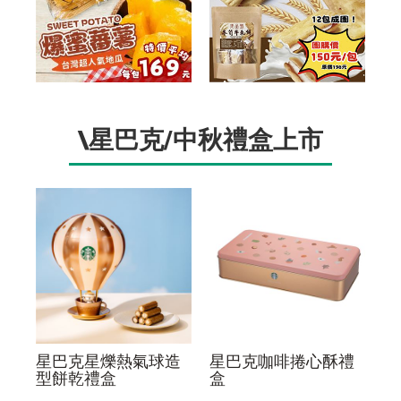
\星巴克/中秋禮盒上市
星巴克星爍熱氣球造
星巴克咖啡捲心酥禮
型餅乾禮盒
盒