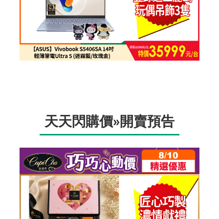
天天閃購價»開賣預告