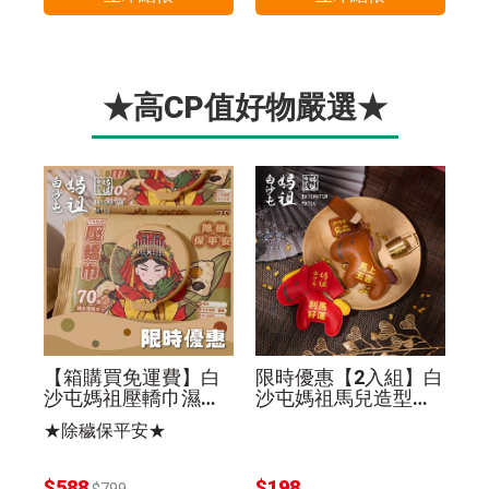
★高CP值好物嚴選★
【箱購買免運費】白
限時優惠【2入組】白
沙屯媽祖壓轎巾濕紙
沙屯媽祖馬兒造型皮
巾70抽(24入組)除穢
革鑰匙圈棕色+紅色
★除穢保平安★
保平安
$588
$198
$799